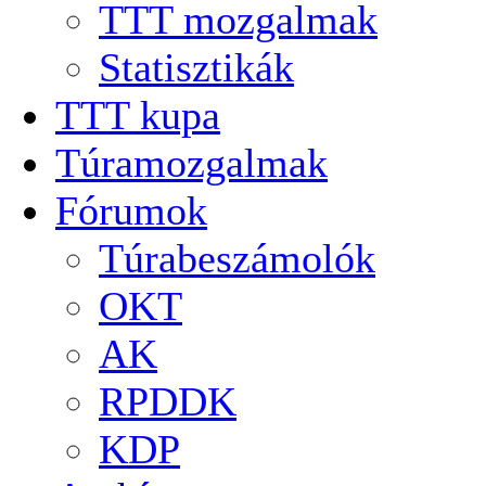
TTT mozgalmak
Statisztikák
TTT kupa
Túramozgalmak
Fórumok
Túrabeszámolók
OKT
AK
RPDDK
KDP