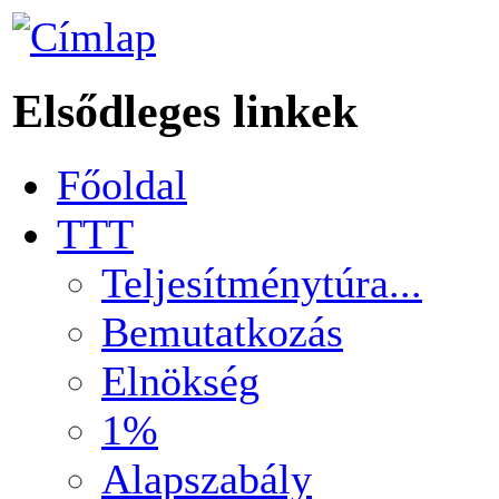
Elsődleges linkek
Főoldal
TTT
Teljesítménytúra...
Bemutatkozás
Elnökség
1%
Alapszabály