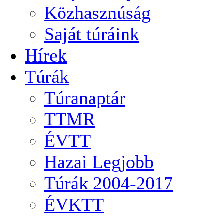
Közhasznúság
Saját túráink
Hírek
Túrák
Túranaptár
TTMR
ÉVTT
Hazai Legjobb
Túrák 2004-2017
ÉVKTT