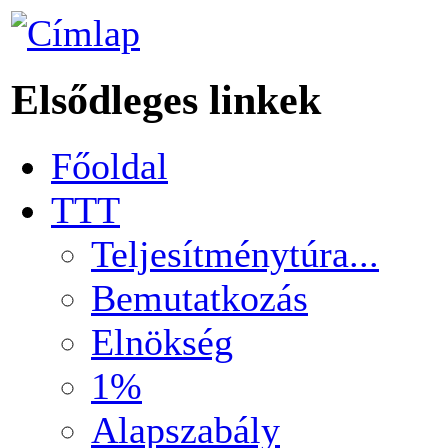
Elsődleges linkek
Főoldal
TTT
Teljesítménytúra...
Bemutatkozás
Elnökség
1%
Alapszabály