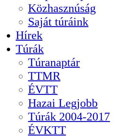
Közhasznúság
Saját túráink
Hírek
Túrák
Túranaptár
TTMR
ÉVTT
Hazai Legjobb
Túrák 2004-2017
ÉVKTT