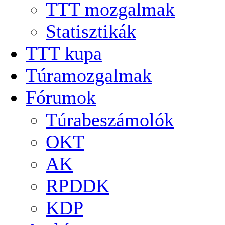
TTT mozgalmak
Statisztikák
TTT kupa
Túramozgalmak
Fórumok
Túrabeszámolók
OKT
AK
RPDDK
KDP