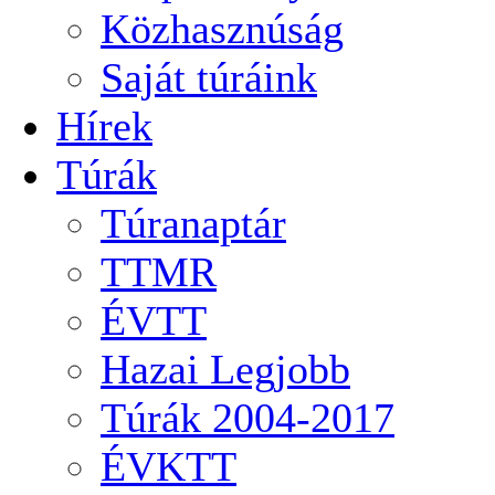
Közhasznúság
Saját túráink
Hírek
Túrák
Túranaptár
TTMR
ÉVTT
Hazai Legjobb
Túrák 2004-2017
ÉVKTT