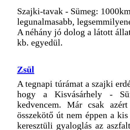
Szajki-tavak - Sümeg: 1000km 
legunalmasabb, legsemmilyene
A néhány jó dolog a látott álla
kb. egyedül.
Zsül
A tegnapi túrámat a szajki erdé
hogy a Kisvásárhely - S
kedvencem. Már csak azért
összekötő út nem éppen a kis 
keresztüli gyaloglás az aszfal