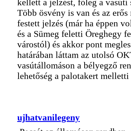
kellett a jelzést, főleg a vasút
Több ösvény is van és az erős
festett jelzés (már ha éppen vo
és a Sümeg feletti Öreghegy fel
várostól) és akkor pont megles
határában láttam az utolsó OK
vasútállomáson a bélyegző rend
lehetőség a palotakert melletti 
ujhatvanilegeny