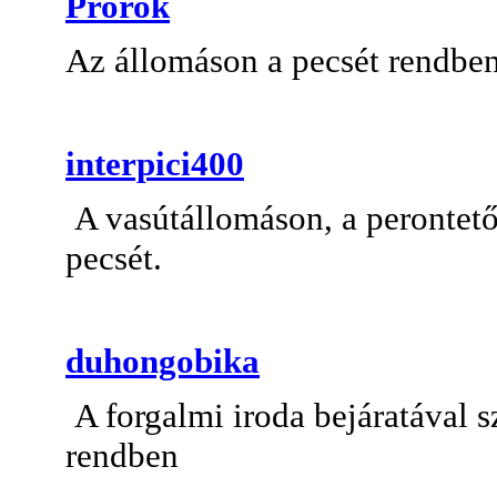
Prorok
Az állomáson a pecsét rendben
interpici400
A vasútállomáson, a perontet
pecsét.
duhongobika
A forgalmi iroda bejáratával
rendben