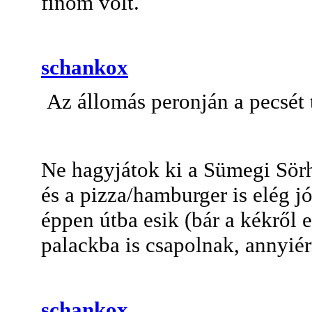
finom volt.
schankox
Az állomás peronján a pecsét 
Ne hagyjátok ki a Sümegi Sör
és a pizza/hamburger is elég j
éppen útba esik (bár a kékről e
palackba is csapolnak, annyiér
schankox