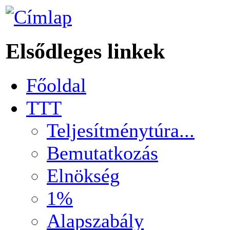
Elsődleges linkek
Főoldal
TTT
Teljesítménytúra...
Bemutatkozás
Elnökség
1%
Alapszabály