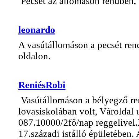
Pecsét az állomáson rendben.
leonardo
A vasútállomáson a pecsét ren
oldalon.
ReniésRobi
Vasútállomáson a bélyegző re
lovasiskolában volt, Vároldal 
087.10000/2fő/nap reggelivel.
17.századi istálló épületében. 