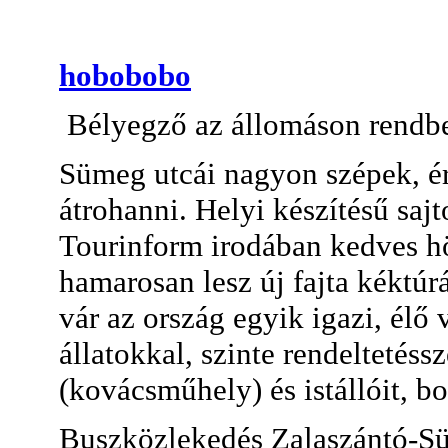
hobobobo
Bélyegző az állomáson rendb
Sümeg utcái nagyon szépek, ér
átrohanni. Helyi készítésű saj
Tourinform irodában kedves hö
hamarosan lesz új fajta kéktúr
vár az ország egyik igazi, élő 
állatokkal, szinte rendeltetéss
(kovácsműhely) és istállóit, bo
Buszközlekedés Zalaszántó-Sü