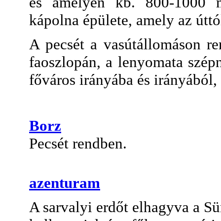
és amelyen kb. 800-1000 mé
kápolna épülete, amely az úttó
A pecsét a vasútállomáson re
faoszlopán, a lenyomata szé
főváros irányába és irányából, 
Borz
Pecsét rendben.
azenturam
A sarvalyi erdőt elhagyva a Sü