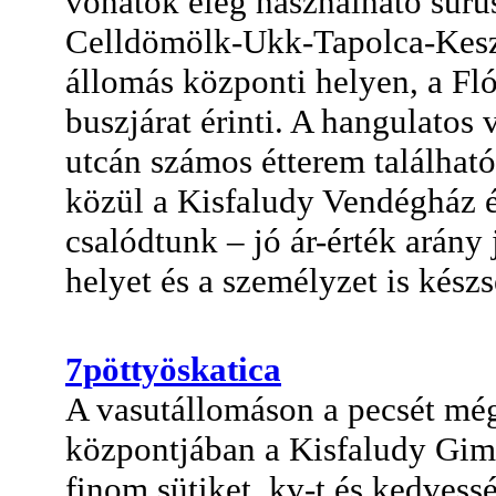
vonatok elég használható sűrű
Celldömölk-Ukk-Tapolca-Keszt
állomás központi helyen, a Fló
buszjárat érinti. A hangulatos
utcán számos étterem található
közül a Kisfaludy Vendégház é
csalódtunk – jó ár-érték arány
helyet és a személyzet is készs
7pöttyöskatica
A vasutállomáson a pecsét m
központjában a Kisfaludy Gi
finom sütiket, kv-t és kedvessé