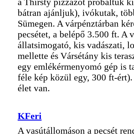
a Thirsty pizzázót próbáltuk k
bátran ajánljuk), ivókutak, töb
Sümegen. A várpénztárban kéré
pecsétet, a belépő 3.500 ft. A 
állatsimogató, kis vadászati,
mellette és Vársétány kis teras
egy emlékérmenyomó gép is tal
féle kép közül egy, 300 ft-ér
élet van.
KFeri
A vasútállomáson a pecsét ren