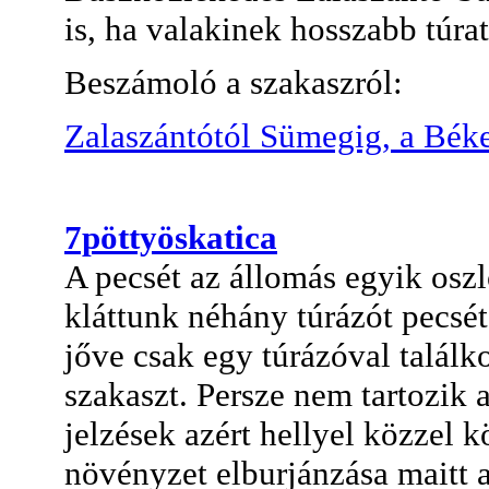
is, ha valakinek hosszabb túra
Beszámoló a szakaszról:
Zalaszántótól Sümegig, a Béke
7pöttyöskatica
A pecsét az állomás egyik os
kláttunk néhány túrázót pecséte
jőve csak egy túrázóval találk
szakaszt. Persze nem tartozik
jelzések azért hellyel közzel 
növényzet elburjánzása maitt a