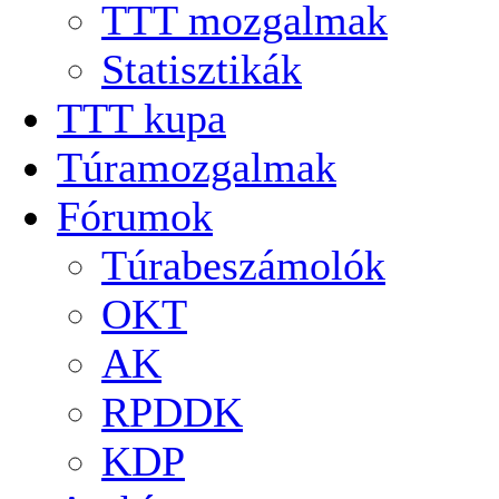
TTT mozgalmak
Statisztikák
TTT kupa
Túramozgalmak
Fórumok
Túrabeszámolók
OKT
AK
RPDDK
KDP