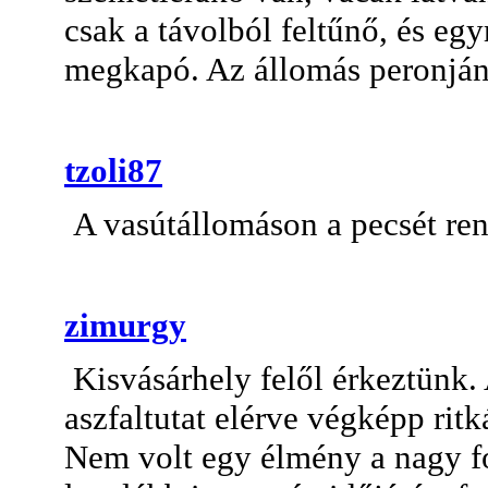
csak a távolból feltűnő, és eg
megkapó. Az állomás peronján 
tzoli87
A vasútállomáson a pecsét re
zimurgy
Kisvásárhely felől érkeztünk. 
aszfaltutat elérve végképp ritk
Nem volt egy élmény a nagy f