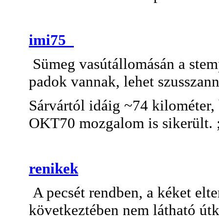
imi75_
Sümeg vasútállomásán a stemp
padok vannak, lehet szusszann
Sárvártól idáig ~74 kilométer, 
OKT70 mozgalom is sikerült. 
renikek
A pecsét rendben, a kéket elte
következtében nem látható útk