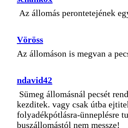
Az állomás perontetejének egy
Vöröss
Az állomáson is megvan a pecs
ndavid42
Sümeg állomásnál pecsét rendb
kezditek. vagy csak útba ejtit
folyadékpótlásra-ünneplésre t
buszállomástól nem messze!