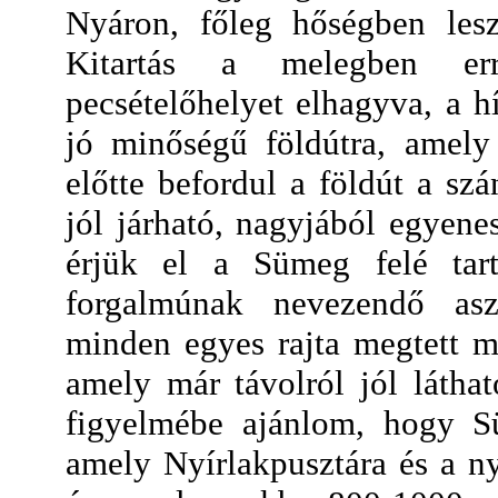
Nyáron, főleg hőségben lesz
Kitartás a melegben err
pecsételőhelyet elhagyva, a h
jó minőségű földútra, amely
előtte befordul a földút a szá
jól járható, nagyjából egyen
érjük el a Sümeg felé tart
forgalmúnak nevezendő asz
minden egyes rajta megtett m
amely már távolról jól látha
figyelmébe ajánlom, hogy Sü
amely Nyírlakpusztára és a ny