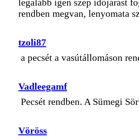
legalább igen szép időjárást f
rendben megvan, lenyomata sz
tzoli87
a pecsét a vasútállomáson ren
Vadleegamf
Pecsét rendben. A Sümegi Sörh
Vöröss