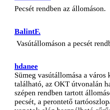
Pecsét rendben az állomáson.
BalintF.
Vasútállomáson a pecsét rend
hdanee
Sümeg vasútállomása a város k
található, az OKT útvonalán h
szépen rendben tartott állomás
pecsét, a perontető tartóoszlop