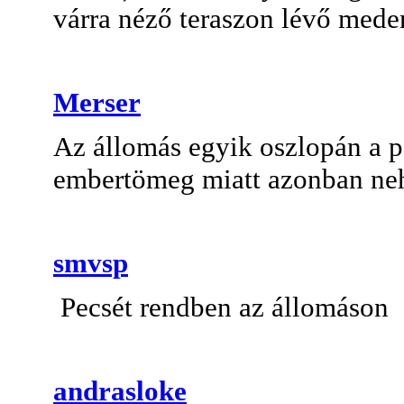
várra néző teraszon lévő med
Merser
Az állomás egyik oszlopán a 
embertömeg miatt azonban neh
smvsp
Pecsét rendben az állomáson
andrasloke