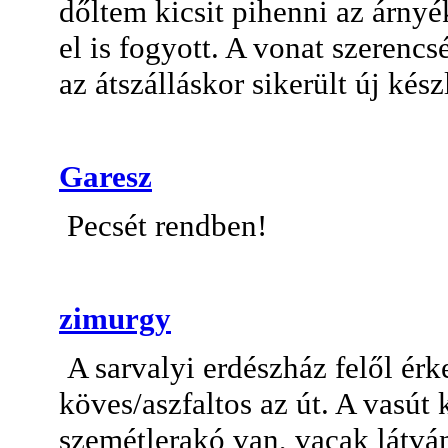
dőltem kicsit pihenni az árn
el is fogyott. A vonat szerencs
az átszálláskor sikerült új kés
Garesz
Pecsét rendben!
zimurgy
A sarvalyi erdészház felől érk
köves/aszfaltos az út. A vasút
szemétlerakó van, vacak látván