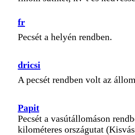
fr
Pecsét a helyén rendben.
dricsi
A pecsét rendben volt az állo
Papit
Pecsét a vasútállomáson rendbe
kilométeres országutat (Kisvá