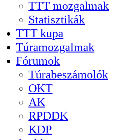
TTT mozgalmak
Statisztikák
TTT kupa
Túramozgalmak
Fórumok
Túrabeszámolók
OKT
AK
RPDDK
KDP