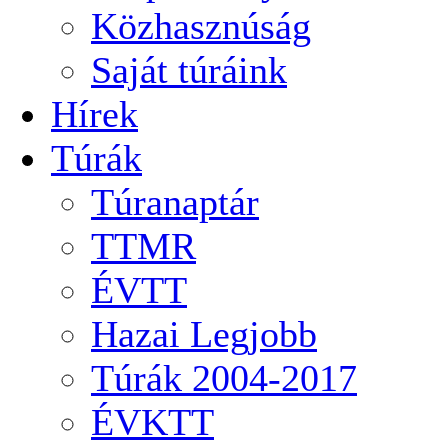
Közhasznúság
Saját túráink
Hírek
Túrák
Túranaptár
TTMR
ÉVTT
Hazai Legjobb
Túrák 2004-2017
ÉVKTT