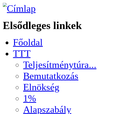
Elsődleges linkek
Főoldal
TTT
Teljesítménytúra...
Bemutatkozás
Elnökség
1%
Alapszabály