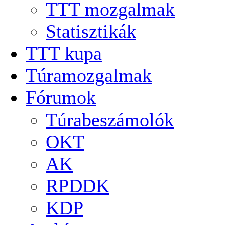
TTT mozgalmak
Statisztikák
TTT kupa
Túramozgalmak
Fórumok
Túrabeszámolók
OKT
AK
RPDDK
KDP