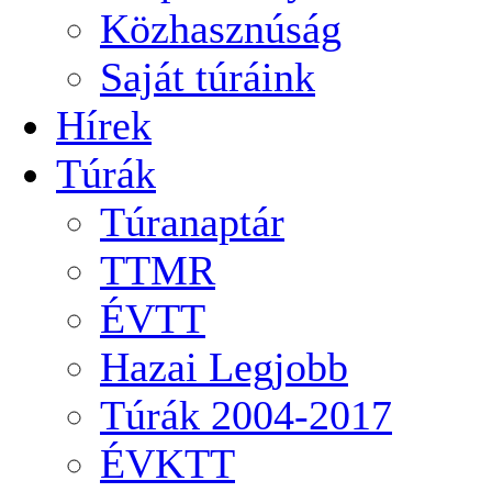
Közhasznúság
Saját túráink
Hírek
Túrák
Túranaptár
TTMR
ÉVTT
Hazai Legjobb
Túrák 2004-2017
ÉVKTT