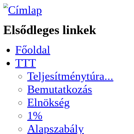
Elsődleges linkek
Főoldal
TTT
Teljesítménytúra...
Bemutatkozás
Elnökség
1%
Alapszabály