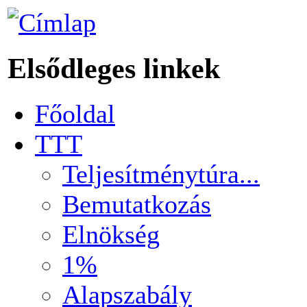
Elsődleges linkek
Főoldal
TTT
Teljesítménytúra...
Bemutatkozás
Elnökség
1%
Alapszabály