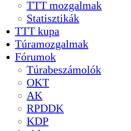
TTT mozgalmak
Statisztikák
TTT kupa
Túramozgalmak
Fórumok
Túrabeszámolók
OKT
AK
RPDDK
KDP