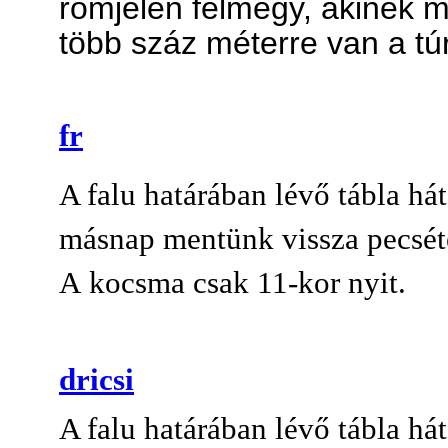
romjelen felmegy, akinek m
több száz méterre van a tú
fr
A falu határában lévő tábla há
másnap
ment
ünk vissza
pecsét
A kocsm
a csak 11-kor nyit.
dricsi
A falu határában lévő tábla há