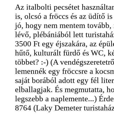
Az italbolti pecsétet használ
is, olcsó a fröccs és az üdítő i
jó, hogy nem mentem tovább, 
lévő, plébániából lett turistah
3500 Ft egy éjszakára, az épü
hűtő, kulturált fürdő és WC, k
többet? :-) (A vendégszeretetr
lemennék egy fröccsre a kocsmá
saját borából adott egy fél lite
elballagjak. És megmutatta, ho
legszebb a naplemente...) Érd
8764 (Laky Demeter turistahá