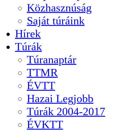
Közhasznúság
Saját túráink
Hírek
Túrák
Túranaptár
TTMR
ÉVTT
Hazai Legjobb
Túrák 2004-2017
ÉVKTT