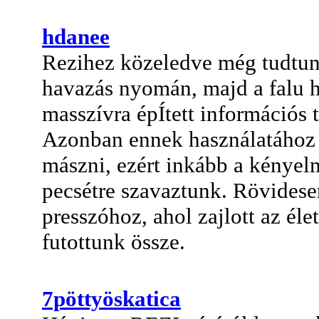
hdanee
Rezihez közeledve még tudtunk
havazás nyomán, majd a falu h
masszívra épÍtett információs 
Azonban ennek használatához a
mászni, ezért inkább a kénye
pecsétre szavaztunk. Rövidesen
presszóhoz, ahol zajlott az él
futottunk össze.
7pöttyöskatica