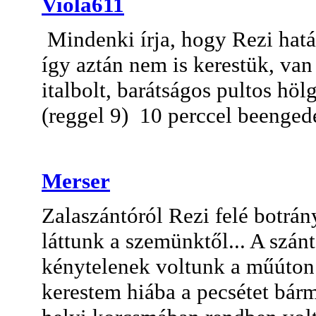
Viola611
Mindenki írja, hogy Rezi hatá
így aztán nem is kerestük, van
italbolt, barátságos pultos höl
(reggel 9) 10 perccel beenged
Merser
Zalaszántóról Rezi felé botrá
láttunk a szemünktől... A szán
kénytelenek voltunk a műúton
kerestem hiába a pecsétet bárm