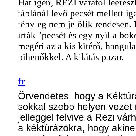
Hát igen, REZI várától leeres
táblánál levő pecsét mellett i
tényleg nem jelölik rendesen.
írták "pecsét és egy nyíl a bo
megéri az a kis kitérő, hangula
pihenőkkel. A kilátás pazar.
fr
Örvendetes, hogy a Kéktúra
sokkal szebb helyen vezet 
jelleggel felvive a Rezi vár
a kéktúrázókra, hogy akine