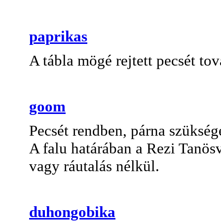
paprikas
A tábla mögé rejtett pecsét tov
goom
Pecsét rendben, párna szükség
A falu határában a Rezi Tanös
vagy ráutalás nélkül.
duhongobika