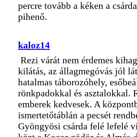
percre tovább a kéken a csárd
pihenő.
kaloz14
Rezi várát nem érdemes kihagy
kilátás, az állagmegóvás jól lát
hatalmas táborozóhely, esőbeá
rönkpadokkal és asztalokkal. R
emberek kedvesek. A központb
ismertetőtáblán a pecsét rendbe
Gyöngyösi csárda felé lefelé vi