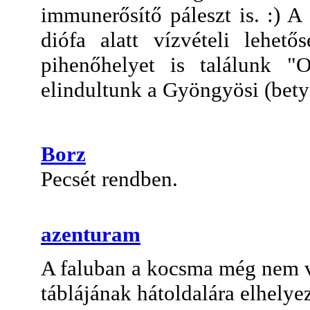
immunerősítő páleszt is. :) A
diófa alatt vízvételi lehet
pihenőhelyet is találunk "O
elindultunk a Gyöngyösi (betyá
Borz
Pecsét rendben.
azenturam
A faluban a kocsma még nem vo
táblájának hátoldalára elhelye