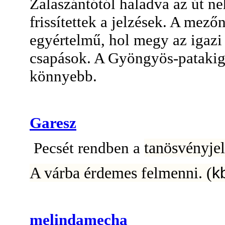
Zalaszántótól haladva az út n
frissítettek a jelzések. A mez
egyértelmű, hol megy az igazi
csapások. A Gyöngyös-patakig k
könnyebb.
Garesz
tanösvényjel
Pecsét rendben a
A várba érdemes felmenni. (
k
melindamecha