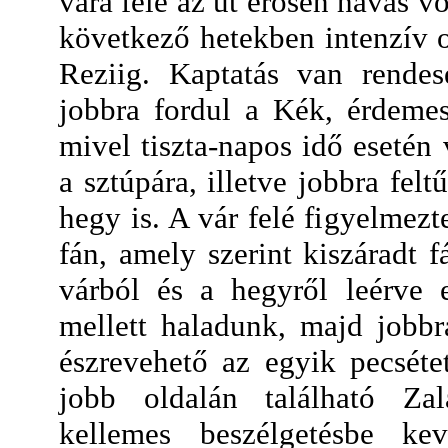
vára felé az út erősen havas vo
következő hetekben intenzív o
Reziig. Kaptatás van rendes
jobbra fordul a Kék, érdemes 
mivel tiszta-napos idő esetén 
a sztúpára, illetve jobbra fe
hegy is. A vár felé figyelmezte
fán, amely szerint kiszáradt f
várból és a hegyről leérve 
mellett haladunk, majd jobb
észrevehető az egyik pecséte
jobb oldalán található Zal
kellemes beszélgetésbe ke