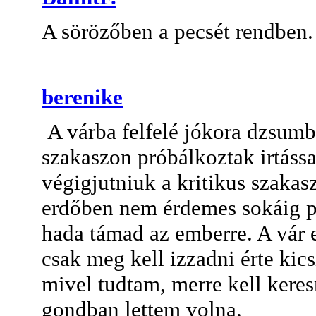
A sörözőben a pecsét rendben.
berenike
A várba felfelé jókora dzsumb
szakaszon próbálkoztak irtássa
végigjutniuk a kritikus szakasz
erdőben nem érdemes sokáig p
hada támad az emberre. A vár e
csak meg kell izzadni érte kics
mivel tudtam, merre kell kere
gondban lettem volna.