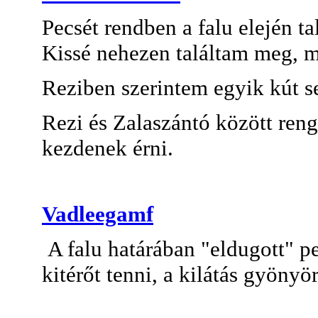
Pecsét rendben a falu elején ta
Kissé nehezen találtam meg, mi
Reziben szerintem egyik kút 
Rezi és Zalaszántó között ren
kezdenek érni.
Vadleegamf
A falu határában "eldugott" p
kitérőt tenni, a kilátás gyönyö