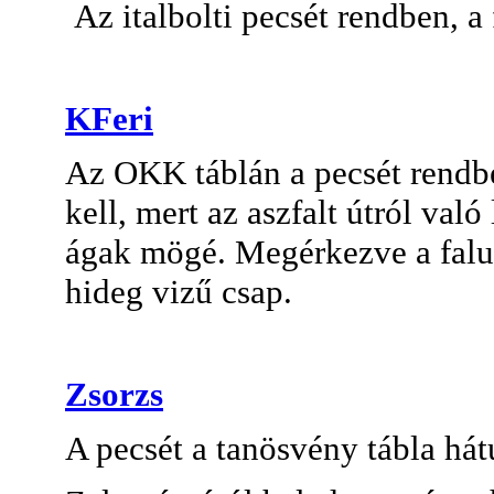
Az italbolti pecsét rendben, a fr
KFeri
Az OKK táblán a pecsét rendbe
kell, mert az aszfalt útról való 
ágak mögé. Megérkezve a falub
hideg vizű csap.
Zsorzs
A pecsét a tanösvény tábla há