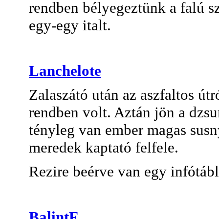
rendben bélyegeztünk a falú s
egy-egy italt.
Lanchelote
Zalaszátó után az aszfaltos útr
rendben volt. Aztán jön a dzsu
tényleg van ember magas susny
meredek kaptató felfele.
Rezire beérve van egy infótábl
BalintF.