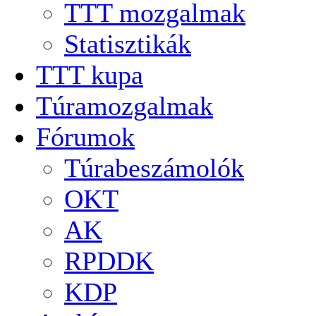
TTT mozgalmak
Statisztikák
TTT kupa
Túramozgalmak
Fórumok
Túrabeszámolók
OKT
AK
RPDDK
KDP