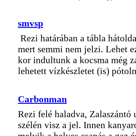
smvsp
Rezi határában a tábla hátolda
mert semmi nem jelzi. Lehet e
kor indultunk a kocsma még zár
lehetett vízkészletet (is) pótol
Carbonman
Rezi felé haladva, Zalaszántó 
szélén visz a jel. Innen kanyaro
melyik a helyes csapás a gaz é