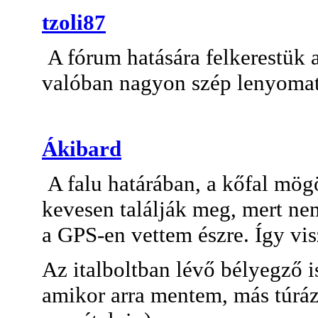
tzoli87
A fórum hatására felkerestük a 
valóban nagyon szép lenyomat
Ákibard
A falu határában, a kőfal mög
kevesen találják meg, mert nem 
a GPS-en vettem észre. Így vi
Az italboltban lévő bélyegző i
amikor arra mentem, más túrázó