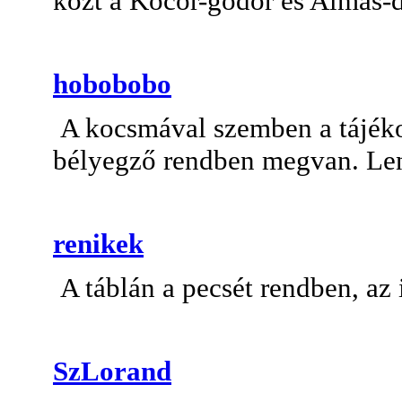
közt a Kocor-gödör és Almás-
hobobobo
A kocsmával szemben a tájékoz
bélyegző rendben megvan. Le
renikek
A táblán a pecsét rendben, az 
SzLorand