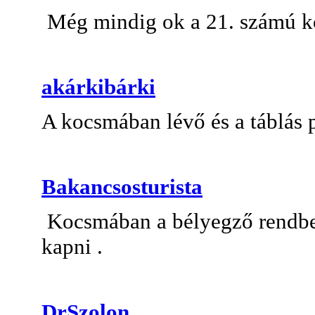
Még mindig ok a 21. számú 
akárkibárki
A kocsmában lévő és a táblás p
Bakancsosturista
Kocsmában a bélyegző rendben
kapni .
DrSzolon