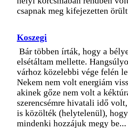
helyi korcsmában rendben volt
csapnak meg kifejezetten örül
Koszegi
Bár többen írták, hogy a bélye
elsétáltam mellette. Hangsúly
várhoz közelebbi vége felén le
Nekem nem volt energiám viss
akinek gőze nem volt a kéktúr
szerencsémre hivatali idő volt,
is közölték (helytelenül), hog
mindenki hozzájuk megy be...