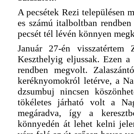
A pecsétek Rezi településen m
es számú italboltban rendben
pecsét tél lévén könnyen megk
Január 27-én visszatértem Z
Keszthelyig eljussak. Ezen a
rendben megvolt. Zalaszántó
keréknyomokról letérve, a Na
dzsumbuj nincsen köszönhet
tökéletes járható volt a N
megáradva, így a keresztbe
könnyedén át lehet kelni jele