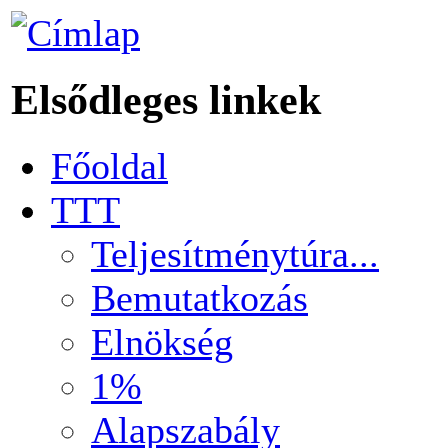
Elsődleges linkek
Főoldal
TTT
Teljesítménytúra...
Bemutatkozás
Elnökség
1%
Alapszabály