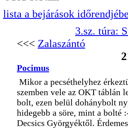
lista a bejárások időrendjéb
3.sz. túra:
<<<
Zalaszántó
2
Pocimus
Mikor a pecséthelyhez érkeztü
szemben vele az OKT táblán l
bolt, ezen belül dohánybolt ny
hidegebb a söre, mint a bolté :
Decsics Györgyéktől. Érdemes 