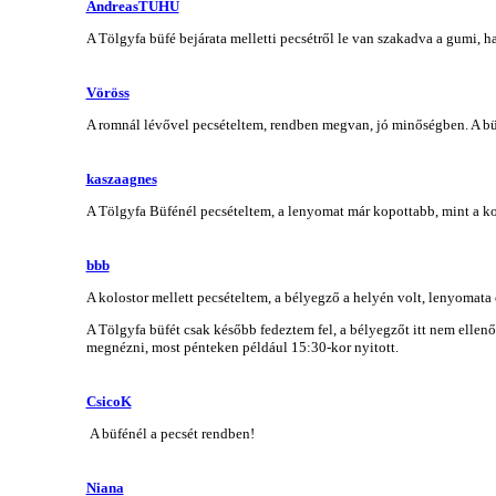
AndreasTUHU
A Tölgyfa büfé bejárata melletti pecsétről le van szakadva a gumi, h
Vöröss
A romnál lévővel pecsételtem, rendben megvan, jó minőségben. A büf
kaszaagnes
A Tölgyfa Büfénél pecsételtem, a lenyomat már kopottabb, mint a ko
bbb
A kolostor mellett pecsételtem, a bélyegző a helyén volt, lenyomata
A Tölgyfa büfét csak később fedeztem fel, a bélyegzőt itt nem ellen
megnézni, most pénteken például 15:30-kor nyitott.
CsicoK
A büfénél a pecsét rendben!
Niana