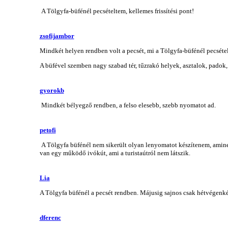
A Tölgyfa-büfénél pecsételtem, kellemes frissítési pont!
zsofijambor
Mindkét helyen rendben volt a pecsét, mi a Tölgyfa-büfénél pecsétel
A büfével szemben nagy szabad tér, tűzrakó helyek, asztalok, padok,
gyorokb
Mindkét bélyegző rendben, a felso elesebb, szebb nyomatot ad.
petofi
A Tölgyfa büfénél nem sikerült olyan lenyomatot készítenem, amine
van egy működő ivókút, ami a turistaútról nem látszik.
Lia
A Tölgyfa büfénél a pecsét rendben. Májusig sajnos csak hétvégenké
dferenc