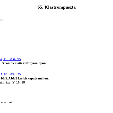
65. Klastrompuszta
rt.
4, E18.834995
. A romok előtti villanyoszlopon.
1, E18.833035
büfé. A büfé kerítéskapuja mellett.
rtás:
Szo–V: 10–18
 kiválóak!