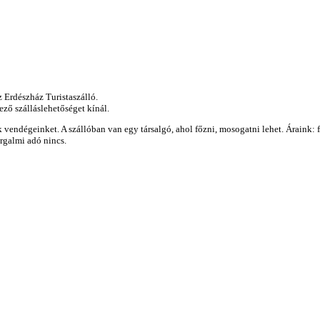
 Erdészház Turistaszálló.
ző szálláslehetőséget kínál.
vendégeinket. A szállóban van egy társalgó, ahol főzni, mosogatni lehet. Áraink: 
orgalmi adó nincs.