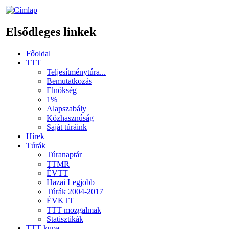
Elsődleges linkek
Főoldal
TTT
Teljesítménytúra...
Bemutatkozás
Elnökség
1%
Alapszabály
Közhasznúság
Saját túráink
Hírek
Túrák
Túranaptár
TTMR
ÉVTT
Hazai Legjobb
Túrák 2004-2017
ÉVKTT
TTT mozgalmak
Statisztikák
TTT kupa