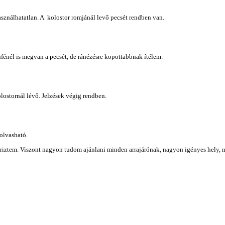
asználhatatlan. A kolostor romjánál levő pecsét rendben van.
énél is megvan a pecsét, de ránézésre kopottabbnak ítélem.
lostornál lévő. Jelzések végig rendben.
 olvasható.
őriztem. Viszont nagyon tudom ajánlani minden arrajárónak, nagyon igényes hely, mé