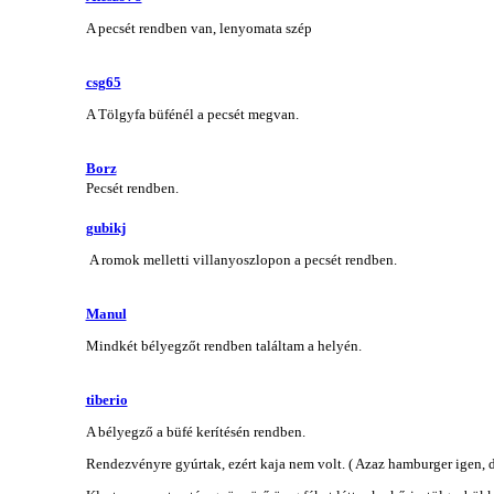
A pecsét rendben van, lenyomata szép
csg65
A Tölgyfa büfénél a pecsét megvan.
Borz
Pecsét rendben.
gubikj
A romok melletti villanyoszlopon a pecsét rendben.
Manul
Mindkét bélyegzőt rendben találtam a helyén.
tiberio
A bélyegző a büfé kerítésén rendben.
Rendezvényre gyúrtak, ezért kaja nem volt. ( Azaz hamburger igen, 