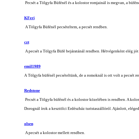
Pecsét a Tölgyfa Büfénél és a kolostor romjainál is megvan, a büfé
KFeri
A Tölgyfa Büfénél pecsételtem, a pecsét rendben.
czt
A pecsét a Tölgyfa Büfé bejáratánál rendben. Hétvégenként elég jót l
emil1989
A Tölgyfa büfénél pecsételtünk, de a romoknál is ott volt a pecsét r
Redstone
Pecsét a Tölgyfa büfénél és a kolostor közelében is rendben. A kolo
Dorognál írok a kesztölci Erdészház turistaszállóról. Ajánlott, elége
olsen
A pecsét a kolostor mellett rendben.