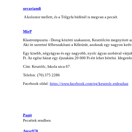
sovariandi
A kolostor mellett, és a Tölgyfa büfénél is megvan a pecsét.
MirP
Klastrompuszta - Dorog közötti szakaszon, Kesztölcön megnyitott az
Aki itt szeretné félbeszakítani a Kéktúrát, azoknak egy nagyon kedve
Egy kisebb, négyágyas és egy nagyobb, nyolc ágyas szobával várjuk 
Ft. Az egész házat egy éjszakára 20 000 Ft-ért lehet bérelni. Idegenf
Cím: Kesztölc, Iskola utca 67.
Telefon:
(70) 375 2286
Facebook oldal:
https://www.facebook.com/pg/kesztolc.erdeszhaz
Papit
Pecsétek rendben.
Atesz978