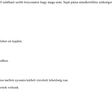
nél található szebb lenyomatot hagy maga után. Saját párna mindkettőhöz szüksége
ehet ott kajálni.
endben.
stor mellett nyomós kútból vízvételi lehetőség van.
dettek voltunk.