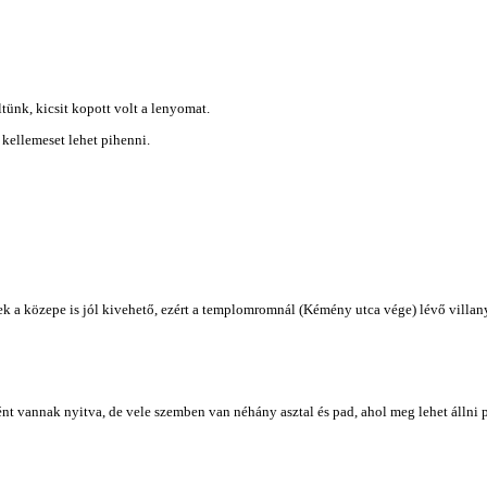
tünk, kicsit kopott volt a lenyomat.
 kellemeset lehet pihenni.
k a közepe is jól kivehető, ezért a templomromnál (Kémény utca vége) lévő villan
nt vannak nyitva, de vele szemben van néhány asztal és pad, ahol meg lehet állni 