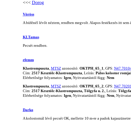
<<<
Dorog
Vöröss
A büfénél lévőt néztem, rendben megvolt. Alapos festékezés itt sem á
KLTamas
Pecsét rendben.
efemm
Klastrompuszta
,
MTSZ
azonosító:
OKTPH_65_1
, GPS:
N47.70104
Cím:
2517 Kesztölc-Klastrompuszta
, Leírás:
Pálos kolostor romjai
Elérhetősége folyamatos:
Igen
, Nyitvatartástól függ:
Nem
Klastrompuszta
,
MTSZ
azonosító:
OKTPH_65_2
, GPS:
N47.70201
Cím:
2517 Kesztölc-Klastrompuszta, Tölgyfa u. 2.
, Leírás:
Tölgyfa 
Elérhetősége folyamatos:
Igen
, Nyitvatartástól függ:
Nem
, Nyitvata
Darko
A kolostornál lévő pecsét OK, mellette 10 m-re a padok kajaszünetre