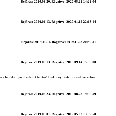
Bejárás: 2020.08.20. Rögzítve: 2020.08.22 14:22:04
Bejárás: 2020.01.13. Rögzítve: 2020.01.12 22:13:14
Bejárás: 2019.11.01. Rögzítve: 2019.11.03 20:59:51
Bejárás: 2019.09.13. Rögzítve: 2019.09.14 15:59:00
g bankkártyával is lehet fizetni! Csak a nyitvatartást érdemes előre
Bejárás: 2019.08.23. Rögzítve: 2019.08.25 19:38:59
Bejárás: 2019.05.01. Rögzítve: 2019.05.03 13:59:50