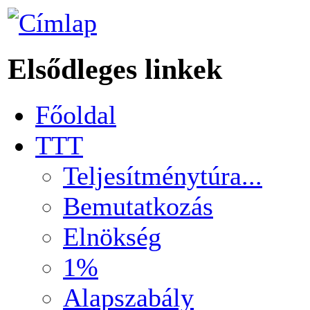
Elsődleges linkek
Főoldal
TTT
Teljesítménytúra...
Bemutatkozás
Elnökség
1%
Alapszabály