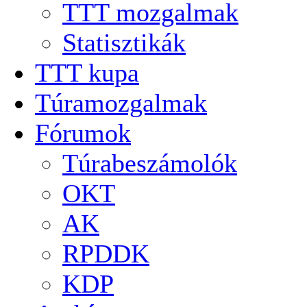
TTT mozgalmak
Statisztikák
TTT kupa
Túramozgalmak
Fórumok
Túrabeszámolók
OKT
AK
RPDDK
KDP