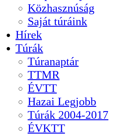
Közhasznúság
Saját túráink
Hírek
Túrák
Túranaptár
TTMR
ÉVTT
Hazai Legjobb
Túrák 2004-2017
ÉVKTT