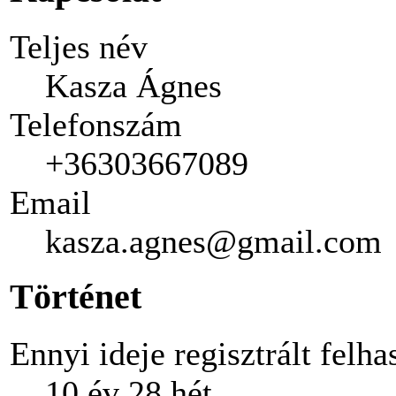
Teljes név
Kasza Ágnes
Telefonszám
+36303667089
Email
kasza.agnes@gmail.com
Történet
Ennyi ideje regisztrált felha
10 év 28 hét