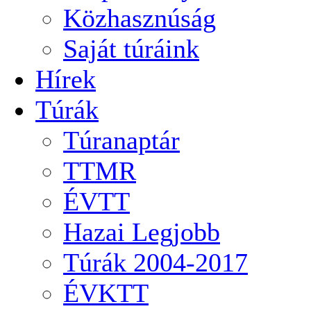
Közhasznúság
Saját túráink
Hírek
Túrák
Túranaptár
TTMR
ÉVTT
Hazai Legjobb
Túrák 2004-2017
ÉVKTT