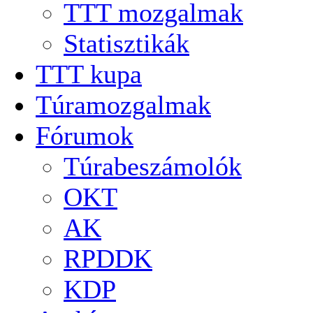
TTT mozgalmak
Statisztikák
TTT kupa
Túramozgalmak
Fórumok
Túrabeszámolók
OKT
AK
RPDDK
KDP