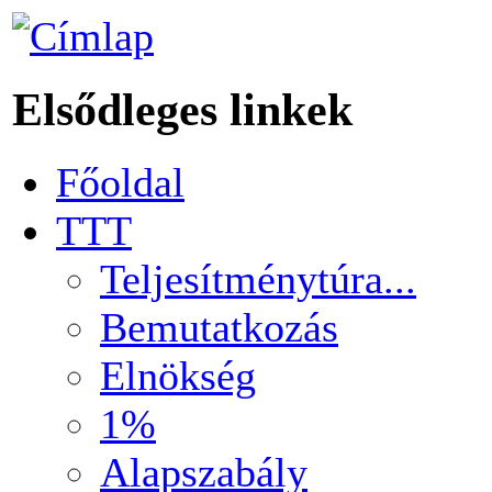
Elsődleges linkek
Főoldal
TTT
Teljesítménytúra...
Bemutatkozás
Elnökség
1%
Alapszabály