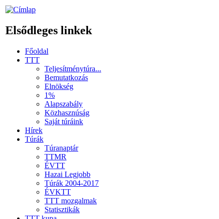
Elsődleges linkek
Főoldal
TTT
Teljesítménytúra...
Bemutatkozás
Elnökség
1%
Alapszabály
Közhasznúság
Saját túráink
Hírek
Túrák
Túranaptár
TTMR
ÉVTT
Hazai Legjobb
Túrák 2004-2017
ÉVKTT
TTT mozgalmak
Statisztikák
TTT kupa