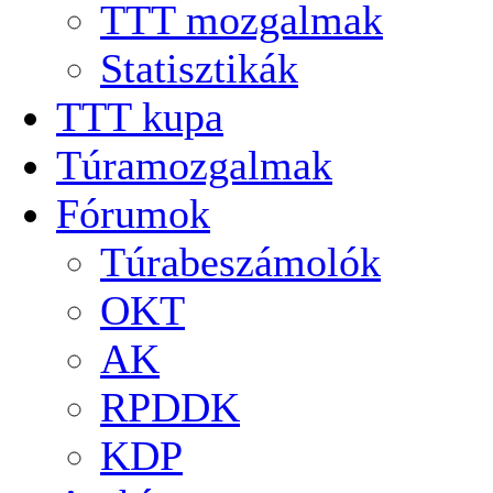
TTT mozgalmak
Statisztikák
TTT kupa
Túramozgalmak
Fórumok
Túrabeszámolók
OKT
AK
RPDDK
KDP