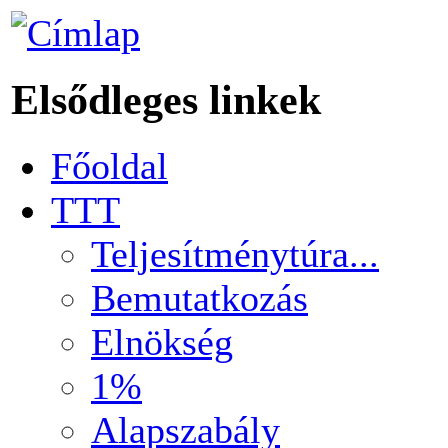
Elsődleges linkek
Főoldal
TTT
Teljesítménytúra...
Bemutatkozás
Elnökség
1%
Alapszabály