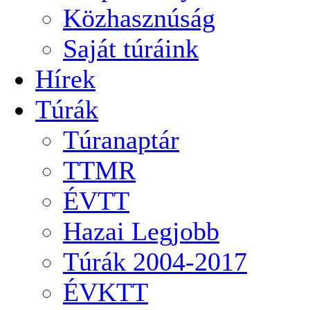
Közhasznúság
Saját túráink
Hírek
Túrák
Túranaptár
TTMR
ÉVTT
Hazai Legjobb
Túrák 2004-2017
ÉVKTT