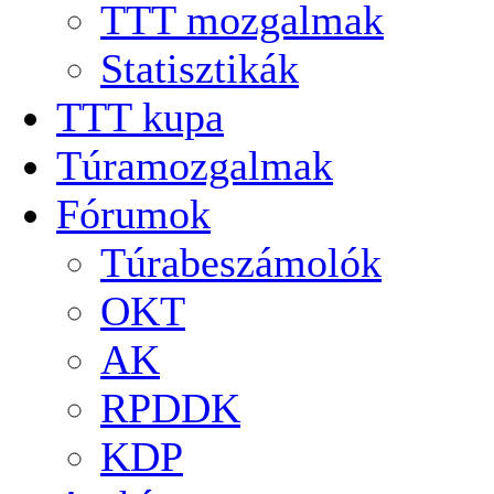
TTT mozgalmak
Statisztikák
TTT kupa
Túramozgalmak
Fórumok
Túrabeszámolók
OKT
AK
RPDDK
KDP