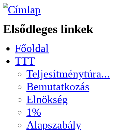
Elsődleges linkek
Főoldal
TTT
Teljesítménytúra...
Bemutatkozás
Elnökség
1%
Alapszabály