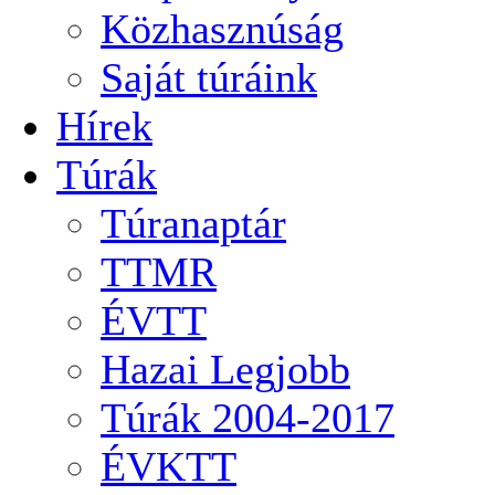
Közhasznúság
Saját túráink
Hírek
Túrák
Túranaptár
TTMR
ÉVTT
Hazai Legjobb
Túrák 2004-2017
ÉVKTT