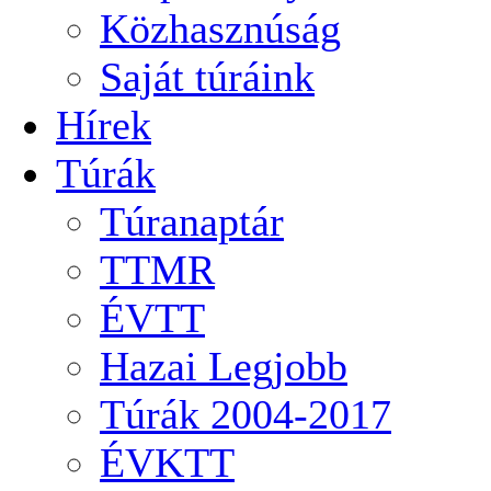
Közhasznúság
Saját túráink
Hírek
Túrák
Túranaptár
TTMR
ÉVTT
Hazai Legjobb
Túrák 2004-2017
ÉVKTT