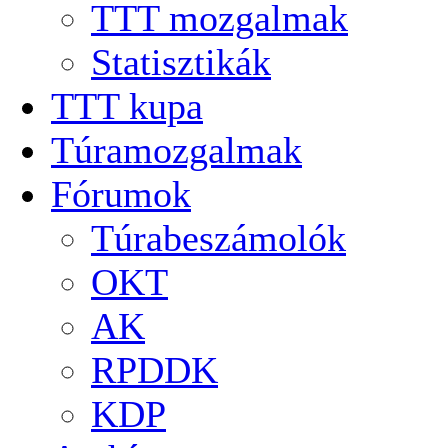
TTT mozgalmak
Statisztikák
TTT kupa
Túramozgalmak
Fórumok
Túrabeszámolók
OKT
AK
RPDDK
KDP