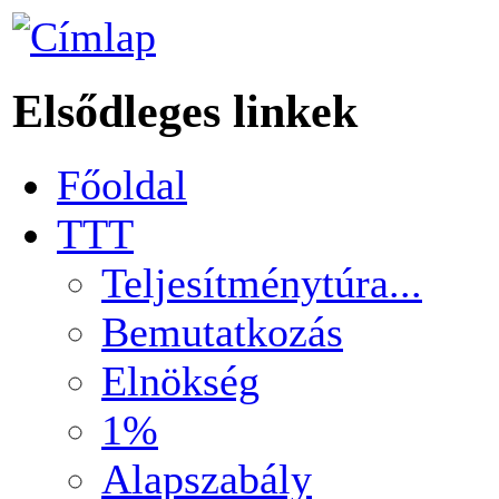
Elsődleges linkek
Főoldal
TTT
Teljesítménytúra...
Bemutatkozás
Elnökség
1%
Alapszabály