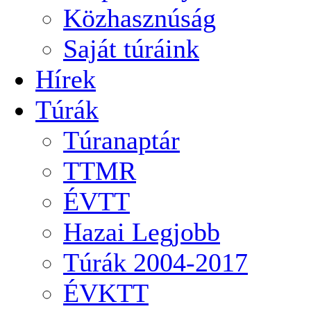
Közhasznúság
Saját túráink
Hírek
Túrák
Túranaptár
TTMR
ÉVTT
Hazai Legjobb
Túrák 2004-2017
ÉVKTT