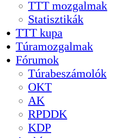
TTT mozgalmak
Statisztikák
TTT kupa
Túramozgalmak
Fórumok
Túrabeszámolók
OKT
AK
RPDDK
KDP