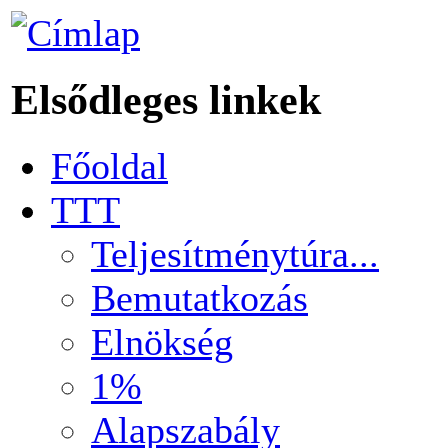
Elsődleges linkek
Főoldal
TTT
Teljesítménytúra...
Bemutatkozás
Elnökség
1%
Alapszabály