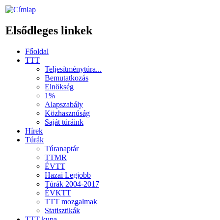
Elsődleges linkek
Főoldal
TTT
Teljesítménytúra...
Bemutatkozás
Elnökség
1%
Alapszabály
Közhasznúság
Saját túráink
Hírek
Túrák
Túranaptár
TTMR
ÉVTT
Hazai Legjobb
Túrák 2004-2017
ÉVKTT
TTT mozgalmak
Statisztikák
TTT kupa