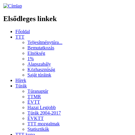
Elsődleges linkek
Főoldal
TTT
Teljesítménytúra...
Bemutatkozás
Elnökség
1%
Alapszabály
Közhasznúság
Saját túráink
Hírek
Túrák
Túranaptár
TTMR
ÉVTT
Hazai Legjobb
Túrák 2004-2017
ÉVKTT
TTT mozgalmak
Statisztikák
TTT kupa