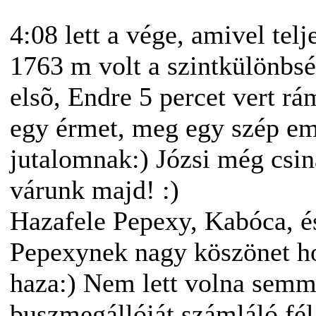
4:08 lett a vége, amivel tel
1763 m volt a szintkülönbs
elsõ, Endre 5 percet vert r
egy érmet, meg egy szép em
jutalomnak:) Józsi még csin
várunk majd! :)
Hazafele Pepexy, Kabóca, és 
Pepexynek nagy köszönet ho
haza:) Nem lett volna semm
buszmegállóját számláló fél