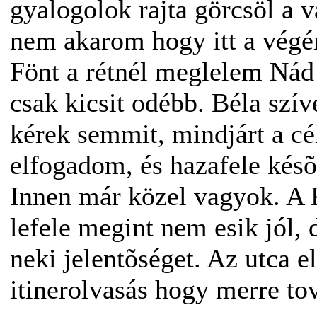
gyalogolok rajta görcsöl a 
nem akarom hogy itt a végén
Fönt a rétnél meglelem Nád
csak kicsit odébb. Béla szí
kérek semmit, mindjárt a cé
elfogadom, és hazafele késõ
Innen már közel vagyok. A 
lefele megint nem esik jól,
neki jelentõséget. Az utca 
itinerolvasás hogy merre to