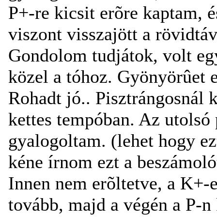
P+-re kicsit erõre kaptam, 
viszont visszajött a rövidtá
Gondolom tudjátok, volt egy
közel a tóhoz. Gyönyörûet e
Rohadt jó.. Pisztrángosnál 
kettes tempóban. Az utolsó 
gyalogoltam. (lehet hogy ez
kéne írnom ezt a beszámoló
Innen nem erõltetve, a K+-
tovább, majd a végén a P-n