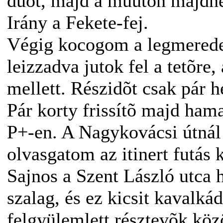
duót, majd a mûúton majdne
Irány a Fekete-fej.
Végig kocogom a legmerede
leizzadva jutok fel a tetõre,
mellett. Részidõt csak pár h
Pár korty frissítõ majd ham
P+-en. A Nagykovácsi útnál 
olvasgatom az itinert futás 
Sajnos a Szent László utca h
szalag, és ez kicsit kavalká
felgyülemlett résztevõk közö