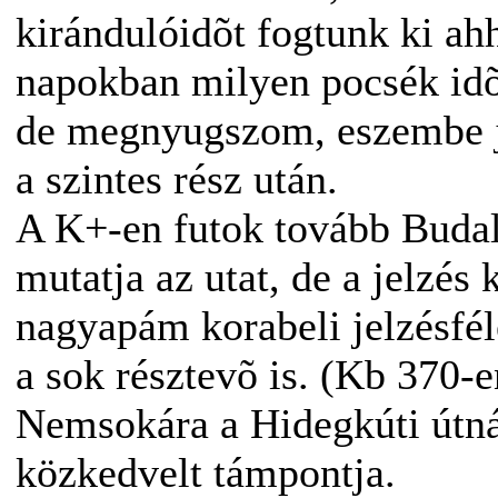
kirándulóidõt fogtunk ki ah
napokban milyen pocsék idõ 
de megnyugszom, eszembe ju
a szintes rész után.
A K+-en futok tovább Budali
mutatja az utat, de a jelzé
nagyapám korabeli jelzésfél
a sok résztevõ is. (Kb 370-e
Nemsokára a Hidegkúti útnál
közkedvelt támpontja.