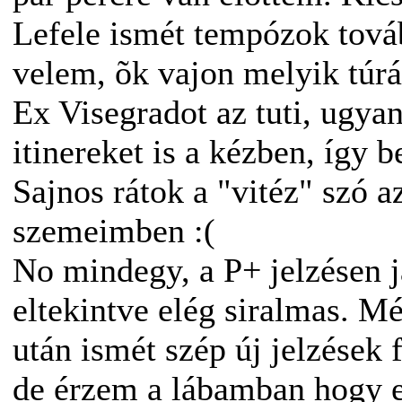
Lefele ismét tempózok tová
velem, õk vajon melyik túrá
Ex Visegradot az tuti, ugyan
itinereket is a kézben, így 
Sajnos rátok a "vitéz" szó 
szemeimben :(
No mindegy, a P+ jelzésen j
eltekintve elég siralmas. M
után ismét szép új jelzések
de érzem a lábamban hogy e