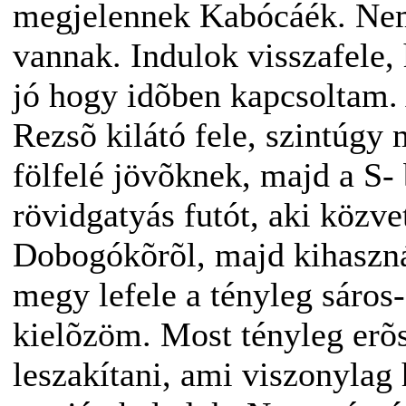
megjelennek Kabócáék. Nem
vannak. Indulok visszafele,
jó hogy idõben kapcsoltam.
Rezsõ kilátó fele, szintúgy
fölfelé jövõknek, majd a S- 
rövidgatyás futót, aki közve
Dobogókõrõl, majd kihaszná
megy lefele a tényleg sáros
kielõzöm. Most tényleg erõ
leszakítani, ami viszonylag