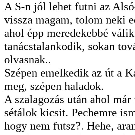
A S-n jól lehet futni az Al
vissza magam, tolom neki e
ahol épp meredekebbé válik a
tanácstalankodik, sokan to
olvasnak..
Szépen emelkedik az út a Ká
meg, szépen haladok.
A szalagozás után ahol már
sétálok kicsit. Pechemre is
hogy nem futsz?. Hehe, aran