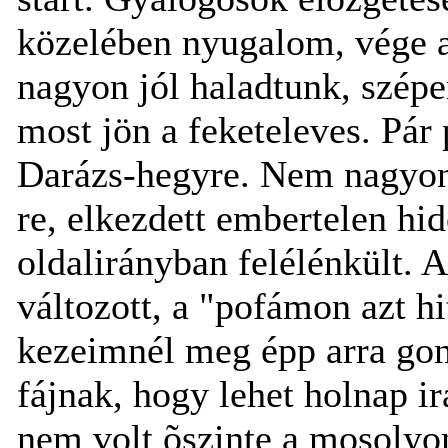
közelében nyugalom, vége 
nagyon jól haladtunk, szépe
most jön a feketeleves. Pár 
Darázs-hegyre. Nem nagyon 
re, elkezdett embertelen hid
oldalirányban felélénkült. A
változott, a "pofámon azt h
kezeimnél meg épp arra gon
fájnak, hogy lehet holnap i
nem volt õszinte a mosolyom