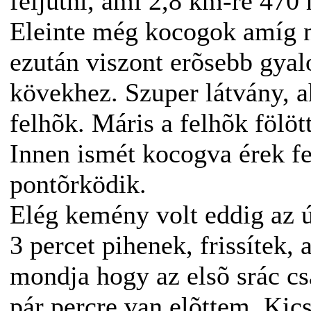
feljutni, ami 2,8 km-re 470 
Eleinte még kocogok amíg 
ezután viszont erõsebb gyal
kövekhez. Szuper látvány, 
felhõk. Máris a felhõk fölöt
Innen ismét kocogva érek fe
pontõrködik.
Elég kemény volt eddig az ú
3 percet pihenek, frissítek,
mondja hogy az elsõ srác cs
pár percre van elõttem. Ki