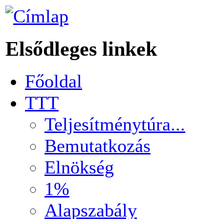
Elsődleges linkek
Főoldal
TTT
Teljesítménytúra...
Bemutatkozás
Elnökség
1%
Alapszabály