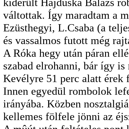
kiderült Hajduska Balázs ro
váltottak. Így maradtam a m
Ezüsthegyi, L.Csaba (a telj
és vassalmos futott még raj
A Róka hegy után páran ell
szabad elrohanni, bár így i
Kevélyre 51 perc alatt érek f
Innen egyedül rombolok lefe
irányába. Közben nosztalgi
kellemes fölfele jönni az é