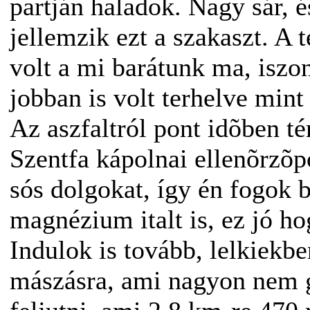
partján haladok. Nagy sár, 
jellemzik ezt a szakaszt. A
volt a mi barátunk ma, iszon
jobban is volt terhelve mint
Az aszfaltról pont idõben té
Szentfa kápolnai ellenõrzõp
sós dolgokat, így én fogok 
magnézium italt is, ez jó hog
Indulok is tovább, lelkiekb
mászásra, ami nagyon nem g