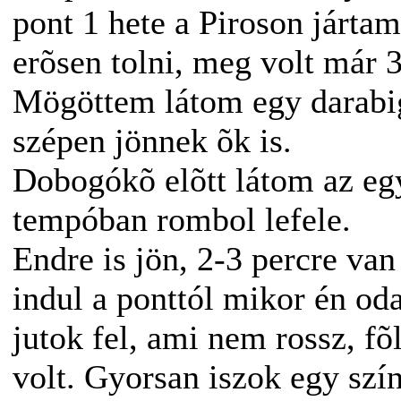
pont 1 hete a Piroson járta
erõsen tolni, meg volt már
Mögöttem látom egy darabi
szépen jönnek õk is.
Dobogókõ elõtt látom az egy
tempóban rombol lefele.
Endre is jön, 2-3 percre van
indul a ponttól mikor én od
jutok fel, ami nem rossz, f
volt. Gyorsan iszok egy szí