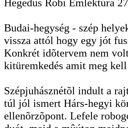
Hegedûs Robi Emléktúra 27 
Budai-hegység - szép helyek
vissza attól hogy egy jót f
Konkrét idõtervem nem volt
kitüremkedés amit meg kell
Szépjuhásznétõl indult a ra
túl jól ismert Hárs-hegyi kö
ellenõrzõpont. Lefele robo