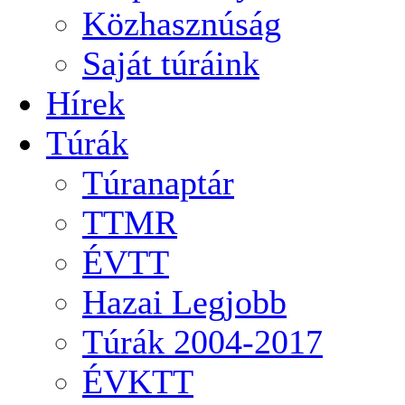
Közhasznúság
Saját túráink
Hírek
Túrák
Túranaptár
TTMR
ÉVTT
Hazai Legjobb
Túrák 2004-2017
ÉVKTT