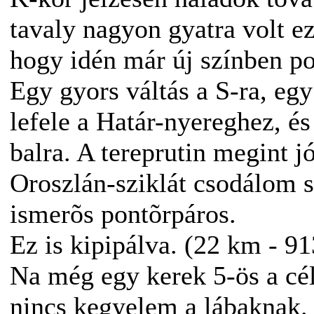
tavaly nagyon gyatra volt e
hogy idén már új színben p
Egy gyors váltás a S-ra, eg
lefele a Határ-nyereghez, é
balra. A tereprutin megint jó
Oroszlán-sziklát csodálom s
ismerõs pontõrpáros.
Ez is kipipálva. (22 km - 91
Na még egy kerek 5-ös a cé
nincs kegyelem a lábaknak.