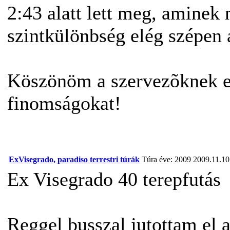
2:43 alatt lett meg, aminek 
szintkülönbség elég szépen 
Köszönöm a szervezõknek ezt
finomságokat!
ExVisegrado, paradiso terrestri túrák
Túra éve: 2009
2009.11.10
Ex Visegrado 40 terepfutás
Reggel busszal jutottam el a