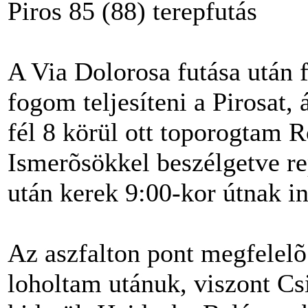
Piros 85 (88) terepfutás
A Via Dolorosa futása után
fogom teljesíteni a Pirosat,
fél 8 körül ott toporogtam 
Ismerõsökkel beszélgetve rep
után kerek 9:00-kor útnak in
Az aszfalton pont megfelelõ 
loholtam utánuk, viszont Cs