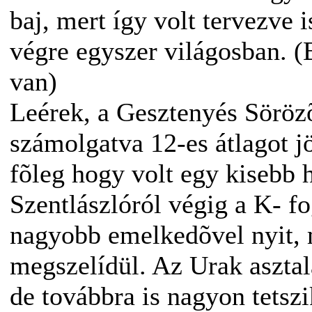
baj, mert így volt tervezve 
végre egyszer világosban. (
van)
Leérek, a Gesztenyés Sörözõ
számolgatva 12-es átlagot j
fõleg hogy volt egy kisebb h
Szentlászlóról végig a K- f
nagyobb emelkedõvel nyit, m
megszelídül. Az Urak asztal
de továbbra is nagyon tetszi