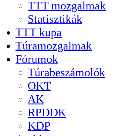
TTT mozgalmak
Statisztikák
TTT kupa
Túramozgalmak
Fórumok
Túrabeszámolók
OKT
AK
RPDDK
KDP