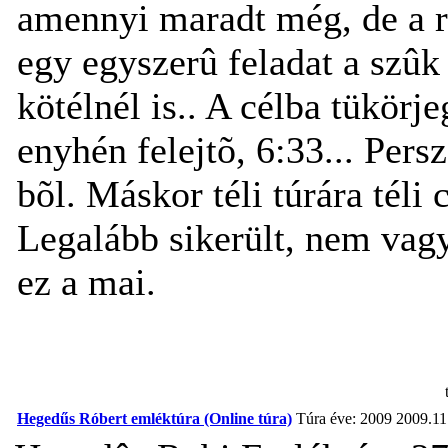
amennyi maradt még, de a r
egy egyszerû feladat a szûk
kötélnél is.. A célba tükörj
enyhén felejtõ, 6:33... Per
bõl. Máskor téli túrára téli 
Legalább sikerült, nem vag
ez a mai.
Hegedűs Róbert emléktúra (Online túra)
Túra éve: 2009
2009.11