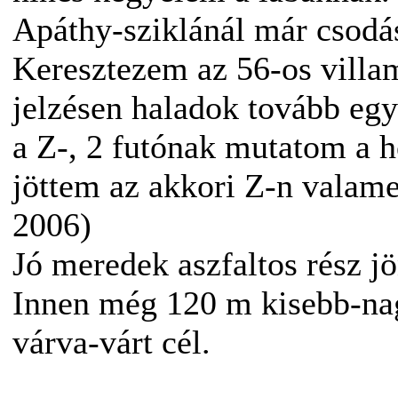
Apáthy-sziklánál már csodás
Keresztezem az 56-os villam
jelzésen haladok tovább egy
a Z-, 2 futónak mutatom a h
jöttem az akkori Z-n valame
2006)
Jó meredek aszfaltos rész j
Innen még 120 m kisebb-nag
várva-várt cél.