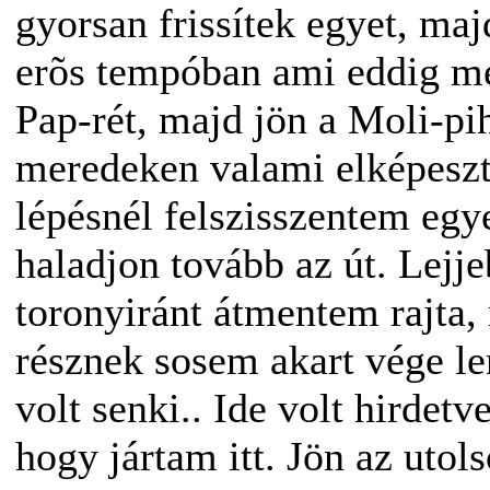
gyorsan frissítek egyet, ma
erõs tempóban ami eddig me
Pap-rét, majd jön a Moli-pi
meredeken valami elképeszt
lépésnél felszisszentem egy
haladjon tovább az út. Lejje
toronyiránt átmentem rajta, 
résznek sosem akart vége l
volt senki.. Ide volt hirdet
hogy jártam itt. Jön az uto