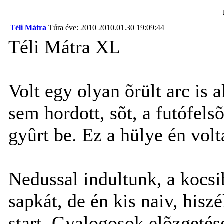
Téli Mátra
Túra éve: 2010
2010.01.30 19:09:44
Téli Mátra XL
Volt egy olyan õrült arc is 
sem hordott, sõt, a futófels
gyûrt be. Ez a hülye én volt
Nedussal indultunk, a kocsi
sapkát, de én kis naiv, hi
start. Gyalogosok elõzgeté