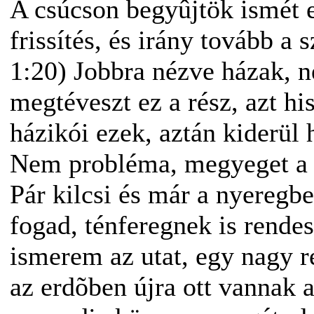
A csúcson begyûjtök ismét e
frissítés, és irány tovább a
1:20) Jobbra nézve házak,
megtéveszt ez a rész, azt h
házikói ezek, aztán kiderül
Nem probléma, megyeget a 
Pár kilcsi és már a nyeregbe
fogad, ténferegnek is rende
ismerem az utat, egy nagy ré
az erdõben újra ott vannak 