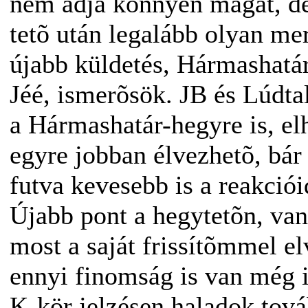
nem adja könnyen magát, de
tetõ után legalább olyan me
újabb küldetés, Hármashatá
Jéé, ismerõsök. JB és Lúdta
a Hármashatár-hegyre is, el
egyre jobban élvezhetõ, bár
futva kevesebb is a reakciói
Újabb pont a hegytetõn, van
most a saját frissítõmmel el
ennyi finomság is van még i
K-kör jelzésen haladok tová