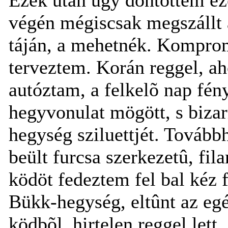
végén mégiscsak megszállt
táján, a mehetnék. Komprom
terveztem. Korán reggel, ah
autóztam, a felkelõ nap fén
hegyvonulat mögött, s bizar
hegység sziluettjét. Tovább
beült furcsa szerkezetû, fi
ködöt fedeztem fel bal kéz f
Bükk-hegység, eltûnt az egé
ködbõl, hirtelen reggel lett