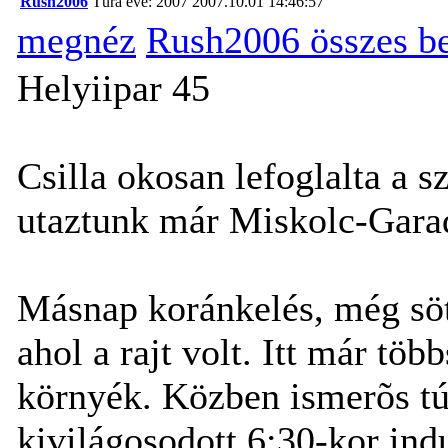
Rush2006
Túra éve: 2007
2007.10.01 14:46:57
megnéz
Rush2006 összes b
Helyiipar 45
Csilla okosan lefoglalta a s
utaztunk már Miskolc-Gara
Másnap koránkelés, még sö
ahol a rajt volt. Itt már töb
környék. Közben ismerõs tú
kivilágosodott 6:30-kor ind