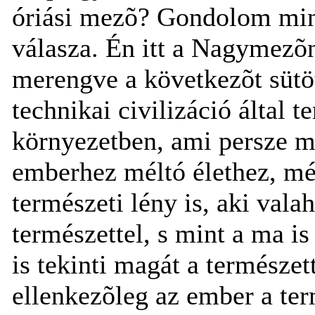
óriási mezõ? Gondolom min
válasza. Én itt a Nagymezõ
merengve a következõt sütö
technikai civilizáció által 
környezetben, ami persze m
emberhez méltó élethez, m
természeti lény is, aki vala
természettel, s mint a ma i
is tekinti magát a természe
ellenkezõleg az ember a ter