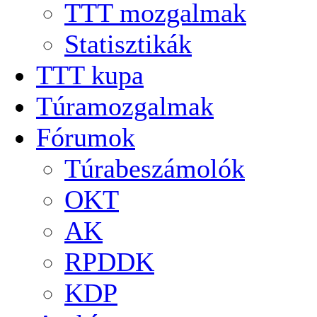
TTT mozgalmak
Statisztikák
TTT kupa
Túramozgalmak
Fórumok
Túrabeszámolók
OKT
AK
RPDDK
KDP