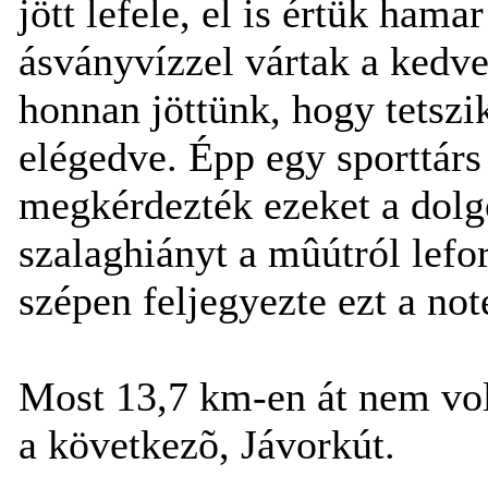
jött lefele, el is értük hama
ásványvízzel vártak a kedv
honnan jöttünk, hogy tetszi
elégedve. Épp egy sporttárs 
megkérdezték ezeket a dolg
szalaghiányt a mûútról lef
szépen feljegyezte ezt a no
Most 13,7 km-en át nem vol
a következõ, Jávorkút.