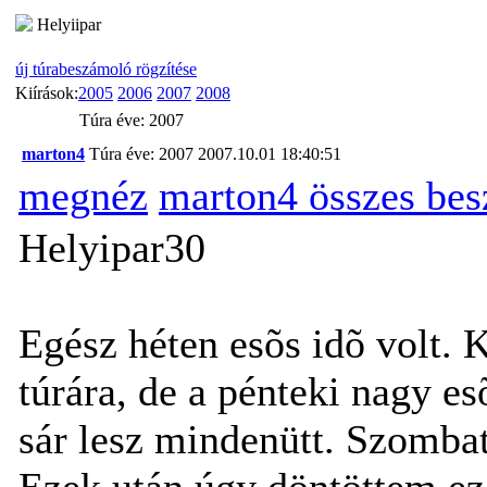
Helyiipar
új túrabeszámoló rögzítése
Kiírások:
2005
2006
2007
2008
Túra éve: 2007
marton4
Túra éve: 2007
2007.10.01 18:40:51
megnéz
marton4 összes be
Helyipar30
Egész héten esõs idõ volt. 
túrára, de a pénteki nagy e
sár lesz mindenütt. Szomba
Ezek után úgy döntöttem ez