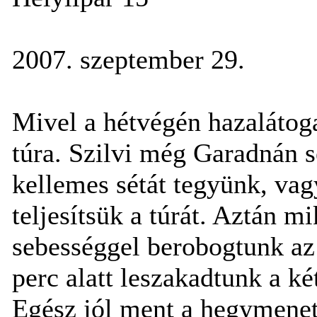
2007. szeptember 29.
Mivel a hétvégén hazalátoga
túra. Szilvi még Garadnán s
kellemes sétát tegyünk, vag
teljesítsük a túrát. Aztán m
sebességgel berobogtunk az
perc alatt leszakadtunk a ké
Egész jól ment a hegymenet,