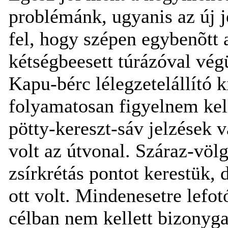
problémánk, ugyanis az új j
fel, hogy szépen egybenõtt a
kétségbeesett túrázóval végü
Kapu-bérc lélegzetelállító ki
folyamatosan figyelnem kell
pötty-kereszt-sáv jelzések 
volt az útvonal. Száraz-völ
zsírkrétás pontot kerestük, 
ott volt. Mindenesetre lefot
célban nem kellett bizonyga