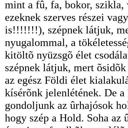
mint a fû, fa, bokor, szikla, 
ezeknek szerves részei vagy
is!!!!!!!), szépnek látjuk, m
nyugalommal, a tökéletesség
kitöltõ nyüzsgõ élet csodála
szépnek látjuk, mert õsidõk 
az egész Földi élet kialakul
kísérõnk jelenlétének. De a
gondoljunk az ûrhajósok hol
hogy szép a Hold. Soha az û