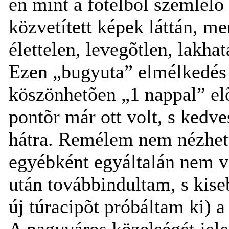
én mint a fotelbõl szemlélõ
közvetített képek láttán, m
élettelen, levegõtlen, lakhat
Ezen „bugyuta” elmélkedés 
köszönhetõen „1 nappal” el
pontõr már ott volt, s kedv
hátra. Remélem nem nézhett
egyébként egyáltalán nem v
után továbbindultam, s kis
új túracipõt próbáltam ki) a
A nagyváros közelségét jele