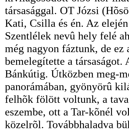
társasággal. OT Józsi (Hõsö
Kati, Csilla és én. Az elej
Szentlélek nevû hely felé ah
még nagyon fáztunk, de ez
bemelegítette a társaságot.
Bánkútig. Útközben meg-me
panorámában, gyönyörû kilá
felhõk fölött voltunk, a tav
eszembe, ott a Tar-kõnél vo
közelrõl. Továbbhaladva bü