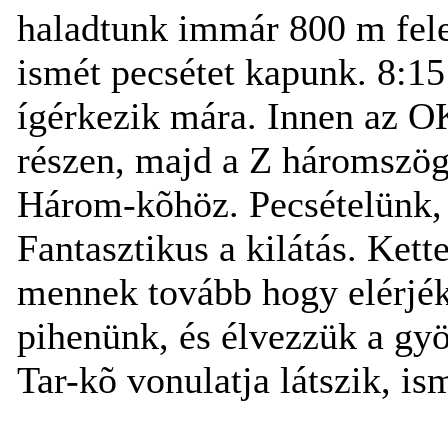
haladtunk immár 800 m fel
ismét pecsétet kapunk. 8:15
ígérkezik mára. Innen az O
részen, majd a Z háromszög
Három-kõhöz. Pecsételünk,
Fantasztikus a kilátás. Ket
mennek tovább hogy elérjék 
pihenünk, és élvezzük a gy
Tar-kõ vonulatja látszik, i