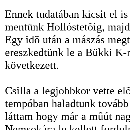
Ennek tudatában kicsit el i
mentünk Hollóstetõig, maj
Egy idõ után a mászás megt
ereszkedtünk le a Bükki K-
következett.
Csilla a legjobbkor vette el
tempóban haladtunk tovább 
láttam hogy már a mûút nag
Nemsokára le kellett fordul