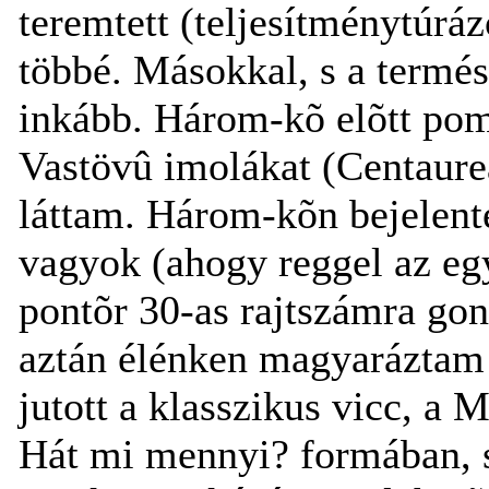
teremtett (teljesítménytúrá
többé. Másokkal, s a termés
inkább. Három-kõ elõtt pom
Vastövû imolákat (Centaure
láttam. Három-kõn bejelent
vagyok (ahogy reggel az egy
pontõr 30-as rajtszámra go
aztán élénken magyaráztam
jutott a klasszikus vicc, 
Hát mi mennyi? formában, s 