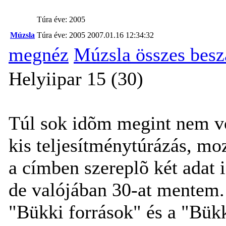
Túra éve: 2005
Múzsla
Túra éve: 2005
2007.01.16 12:34:32
megnéz
Múzsla összes bes
Helyiipar 15 (30)
Túl sok idõm megint nem vo
kis teljesítménytúrázás, mo
a címben szereplõ két adat 
de valójában 30-at mentem. 
"Bükki források" és a "Bük