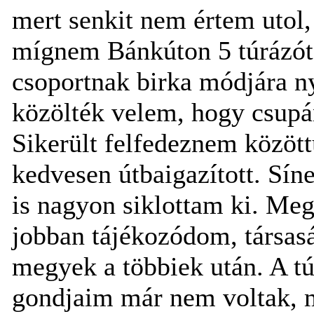
mert senkit nem értem utol
mígnem Bánkúton 5 túrázót
csoportnak birka módjára 
közölték velem, hogy csupá
Sikerült felfedeznem között
kedvesen útbaigazított. Sín
is nagyon siklottam ki. Me
jobban tájékozódom, társasá
megyek a többiek után. A tú
gondjaim már nem voltak, m