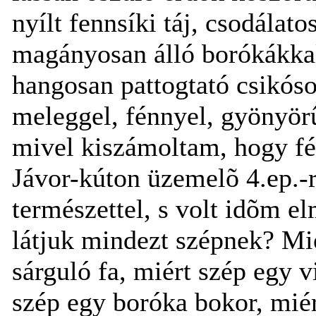
nyílt fennsíki táj, csodálato
magányosan álló borókákkal
hangosan pattogtató csikóso
meleggel, fénnyel, gyönyörûs
mivel kiszámoltam, hogy fél
Jávor-kúton üzemelõ 4.ep.-
természettel, s volt idõm el
látjuk mindezt szépnek? Mié
sárguló fa, miért szép egy v
szép egy boróka bokor, miér