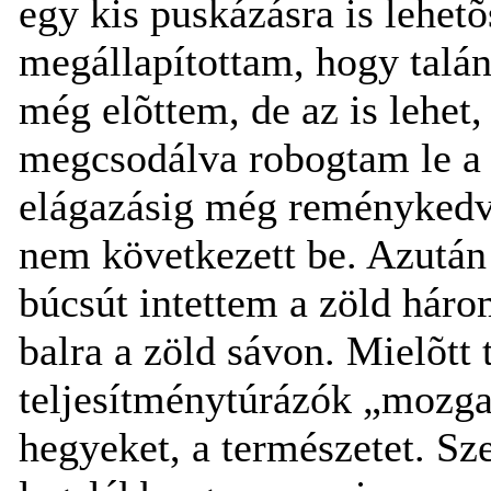
egy kis puskázásra is lehet
megállapítottam, hogy talán
még elõttem, de az is lehet,
megcsodálva robogtam le a 
elágazásig még reménykedve
nem következett be. Azután 
búcsút intettem a zöld hár
balra a zöld sávon. Mielõtt 
teljesítménytúrázók „mozga
hegyeket, a természetet. Sze