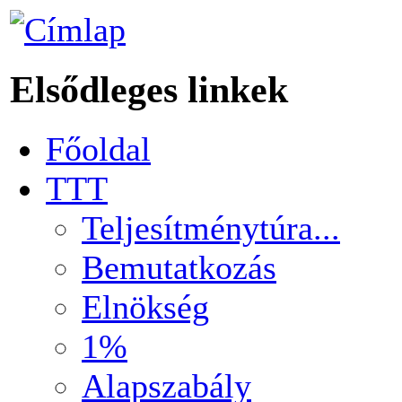
Elsődleges linkek
Főoldal
TTT
Teljesítménytúra...
Bemutatkozás
Elnökség
1%
Alapszabály