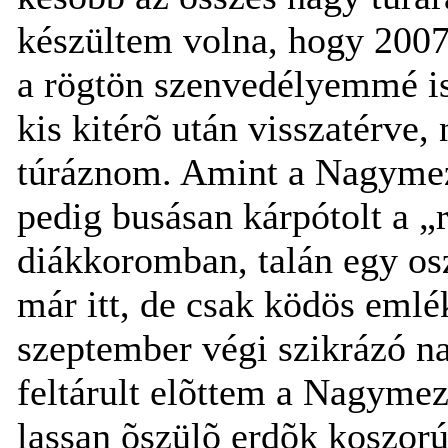
készültem volna, hogy 2007-
a rögtön szenvedélyemmé is
kis kitérõ után visszatérve,
túráznom. Amint a Nagymezõ
pedig busásan kárpótolt a „
diákkoromban, talán egy os
már itt, de csak ködös em
szeptember végi szikrázó na
feltárult elõttem a Nagymez
lassan õszülõ erdõk koszorú