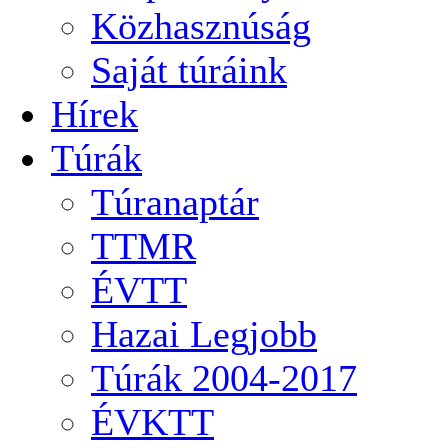
Közhasznúság
Saját túráink
Hírek
Túrák
Túranaptár
TTMR
ÉVTT
Hazai Legjobb
Túrák 2004-2017
ÉVKTT