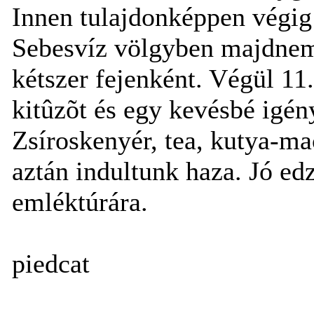
Innen tulajdonképpen végig 
Sebesvíz völgyben majdnem
kétszer fejenként. Végül 11
kitûzõt és egy kevésbé igén
Zsíroskenyér, tea, kutya-mac
aztán indultunk haza. Jó ed
emléktúrára.
piedcat