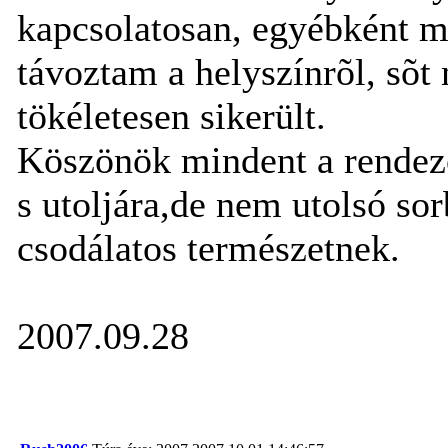
kapcsolatosan, egyébként 
távoztam a helyszínrõl, sõt
tökéletesen sikerült.
Köszönök mindent a rendezõ
s utoljára,de nem utolsó s
csodálatos természetnek.
2007.09.28