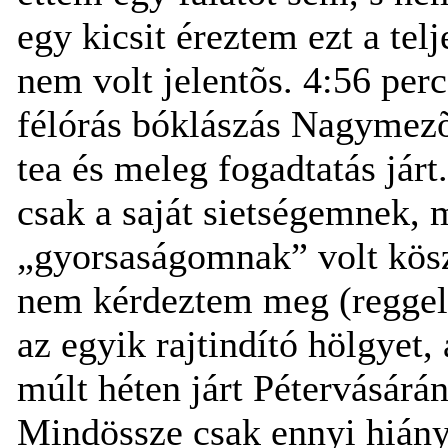
egy kicsit éreztem ezt a te
nem volt jelentõs. 4:56 perc
félórás bóklászás Nagymezõ
tea és meleg fogadtatás jár
csak a saját sietségemnek,
„gyorsaságomnak” volt kös
nem kérdeztem meg (reggel 
az egyik rajtindító hölgyet,
múlt héten járt Pétervásárán
Mindössze csak ennyi hiány