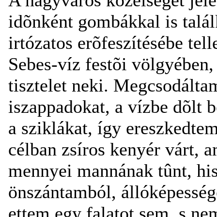
idõnként gombákkal is talál
irtózatos erõfeszítésébe tel
Sebes-víz festõi völgyében, 
tisztelet neki. Megcsodáltam 
iszappadokat, a vízbe dõlt 
a sziklákat, így ereszkedte
célban zsíros kenyér várt, a
mennyei mannának tûnt, his
önszántamból, állóképesség
ettem egy falatot sem, s ne