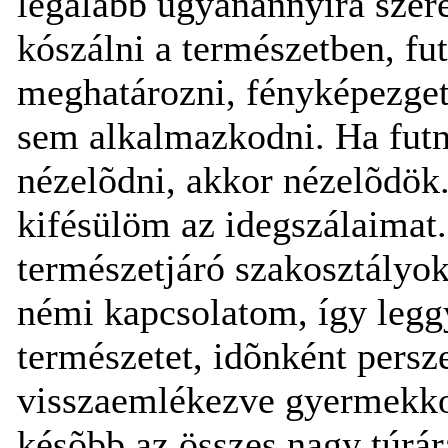
legalább ugyanannyira szere
kószálni a természetben, fut
meghatározni, fényképezget
sem alkalmazkodni. Ha futn
nézelõdni, akkor nézelõdök
kifésülöm az idegszálaimat
természetjáró szakosztályo
némi kapcsolatom, így legg
természetet, idõnként persz
visszaemlékezve gyermekkor
késõbb az összes nagy túrár