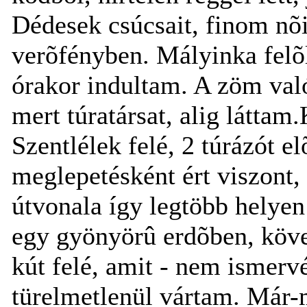
Dédesek csúcsait, finom nõi
verõfényben. Mályinka felõ
órakor indultam. A zöm val
mert túratársat, alig látta
Szentlélek felé, 2 túrázót 
meglepetésként ért viszont, h
útvonala így legtöbb helyen
egy gyönyörû erdõben, köve
kút felé, amit - nem ismervé
türelmetlenül vártam. Már-