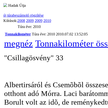
Hadak Útja
új túrabeszámoló rögzítése
Kiírások:
2008
2009
2009
2010
Túra éve: 2010
Tonnakilométer
Túra éve: 2010
2010.07.02 13:52:05
megnéz
Tonnakilométer öss
"Csillagösvény" 33
Albertirsáról és Csemõbõl összese
otthont adó Mórra. Laci barátomma
Borult volt az idõ, de reményked