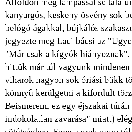
Alföldön még lámpással se találun
kanyargós, keskeny ösvény sok b
belógó ágakkal, bújkálós szakaszo
jegyezte meg Laci bácsi az "Ugye
"Már csak a kígyók hiányoznak". A
hittük már túl vagyunk mindenen 
viharok nagyon sok óriási bükk tö
könnyû kerülgetni a kifordult törz
Beismerem, ez egy éjszakai túrán
indokolatlan zavarása" miatt) elé
sötétségben. Ezen a szakaszon túl