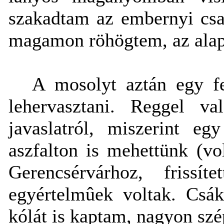
szakadtam az embernyi csa
magamon röhögtem, az alap
A mosolyt aztán egy fes
lehervasztani. Reggel v
javaslatról, miszerint e
aszfalton is mehettünk (v
Gerencsérvárhoz, frissí
egyértelmûek voltak. Csák
kólát is kaptam, nagyon sz