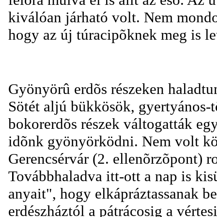
kiválóan járható volt. Nem mondo
hogy az új túracipõknek meg is let
Gyönyörû erdõs részeken haladtun
Sötét aljú bükkösök, gyertyános-t
bokorerdõs részek váltogatták e
idõnk gyönyörködni. Nem volt köt
Gerencsérvár (2. ellenõrzõpont) r
Továbbhaladva itt-ott a nap is kis
anyait", hogy elkápráztassanak b
erdészháztól a pátrácosig a vérte