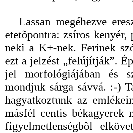
Lassan megéhezve eres
etetõpontra: zsíros kenyér,
neki a K+-nek. Ferinek sz
ezt a jelzést „felújítják”. 
jel morfológiájában és s
mondjuk sárga sávvá. :-) T
hagyatkoztunk az emlékein
másfél centis békagyerek n
figyelmetlenségbõl elköve