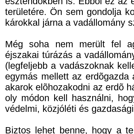
esztendõkben is. Ebbõl ez az e
területére. Ön sem gondolja ko
károkkal járna a vadállomány 
Még soha nem merült fel ag
éjszakai túrázás a vadállomán
(legfeljebb a vadászoknak kel
egymás mellett az erdõgazda 
akarok elõhozakodni az erdõ há
oly módon kell használni, ho
védelmi, közjóléti és gazdaság
Biztos lehet benne, hogy a te