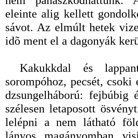
eleinte alig kellett gondol
sávot. Az elmúlt hetek vizei
idõ ment el a dagonyák kerü
Kakukkdal és lappant
sorompóhoz, pecsét, csoki é
dzsungelháború: fejbúbig
szélesen letaposott ösvényt
lelépni a nem látható fö
lányos magányomban visít