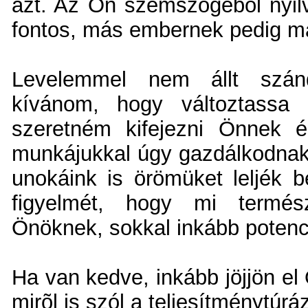
azt. Az Ön szemszögébõl nyil
fontos, más embernek pedig m
Levelemmel nem állt szá
kívánom, hogy változtassa
szeretném kifejezni Önnek 
munkájukkal úgy gazdálkodnak 
unokáink is örömüket leljék b
figyelmét, hogy mi termés
Önöknek, sokkal inkább potenci
Ha van kedve, inkább jöjjön el
mirõl is szól a teljesítménytúrá