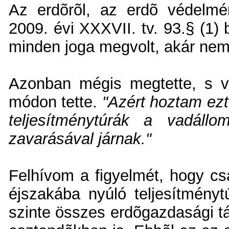
Az erdõrõl, az erdõ védelmé
2009. évi XXXVII. tv. 93.§ (1)
minden joga megvolt, akár nem i
Azonban mégis megtette, s v
módon tette.
"Azért hoztam ezt
teljesítménytúrák a vadáll
zavarásával járnak."
Felhívom a figyelmét, hogy c
éjszakába nyúló teljesítmény
szinte összes erdõgazdasági táj