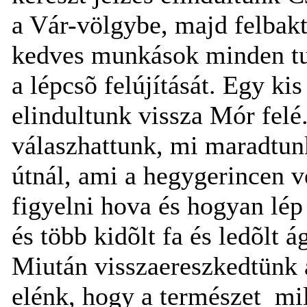
a Vár-völgybe, majd felbakt
kedves munkások minden tu
a lépcsõ felújítását. Egy ki
elindultunk vissza Mór felé.
válaszhattunk, mi maradtun
útnál, ami a hegygerincen v
figyelni hova és hogyan lép
és több kidõlt fa és ledõlt á
Miután visszaereszkedtünk a
elénk, hogy a természet mi