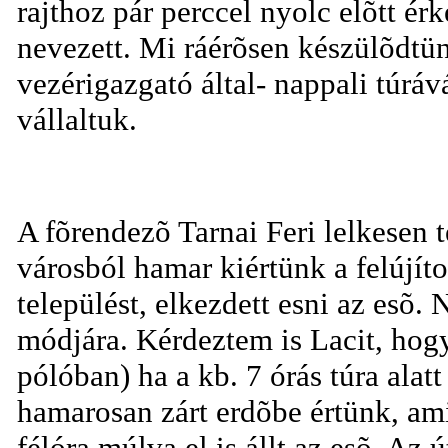
rajthoz pár perccel nyolc elõtt é
nevezett. Mi ráérõsen készülõdtünk
vezérigazgató által- nappali túrá
vállaltuk.
A fõrendezõ Tarnai Feri lelkesen te
városból hamar kiértünk a felújíto
települést, elkezdett esni az esõ.
módjára. Kérdeztem is Lacit, hogy
pólóban) ha a kb. 7 órás túra alatt
hamarosan zárt erdõbe értünk, ami 
félóra múlva el is állt az esõ. Az 