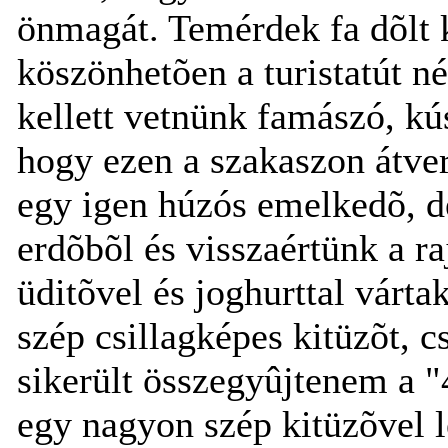
önmagát. Temérdek fa dõlt 
köszönhetõen a turistatút né
kellett vetnünk famászó, kú
hogy ezen a szakaszon átve
egy igen húzós emelkedõ, de
erdõbõl és visszaértünk a ra
üditõvel és joghurttal várt
szép csillagképes kitüzõt, c
sikerült összegyûjtenem a 
egy nagyon szép kitüzõvel 