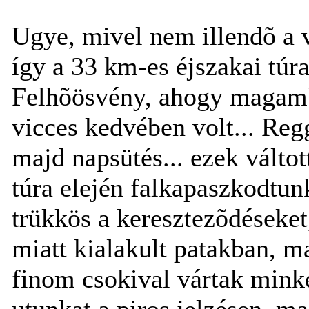
Ugye, mivel nem illendõ a v
így a 33 km-es éjszakai túra
Felhõösvény, ahogy magamb
vicces kedvében volt... Reg
majd napsütés... ezek váltot
túra elején falkapaszkodtu
trükkös a keresztezõdéseket
miatt kialakult patakban, m
finom csokival vártak minke
utunkat a piros jelzésen, m