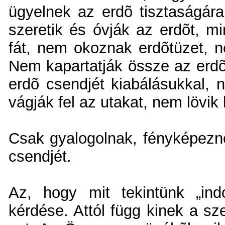
ügyelnek az erdõ tisztaságára
szeretik és óvják az erdõt, m
fát, nem okoznak erdõtüzet, n
Nem kapartatják össze az erdõ 
erdõ csendjét kiabálásukkal, 
vágják fel az utakat, nem lövik
Csak gyalogolnak, fényképeznek
csendjét.
Az, hogy mit tekintünk „ind
kérdése. Attól függ kinek a s