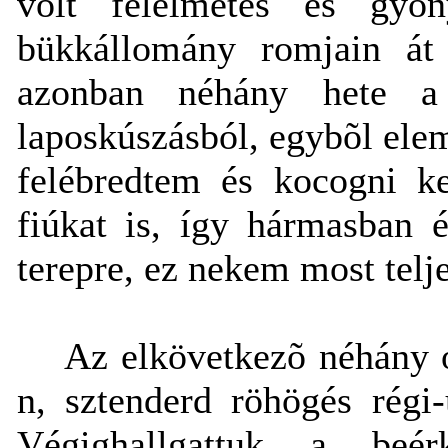
volt félelmetes és gyö
bükkállomány romjain át 
azonban néhány hete a 
laposkúszásból, egybõl el
felébredtem és kocogni k
fiúkat is, így hármasban é
terepre, ez nekem most telje
Az elkövetkezõ néhány ó
n, sztenderd röhögés régi
Végighallgattuk a beér