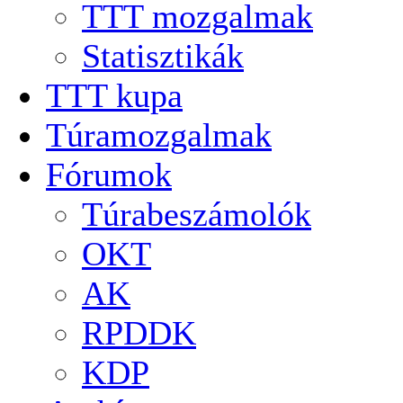
TTT mozgalmak
Statisztikák
TTT kupa
Túramozgalmak
Fórumok
Túrabeszámolók
OKT
AK
RPDDK
KDP