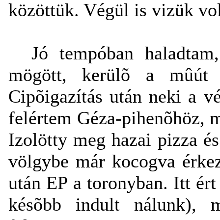
közöttük. Végül is vizük vol
Jó tempóban haladtam
mögött, kerülõ a mûút 
Cipõigazítás után neki a 
felértem Géza-pihenõhöz, m
Izolötty meg hazai pizza és
völgybe már kocogva érkez
után EP a toronyban. Itt ér
késõbb indult nálunk), 