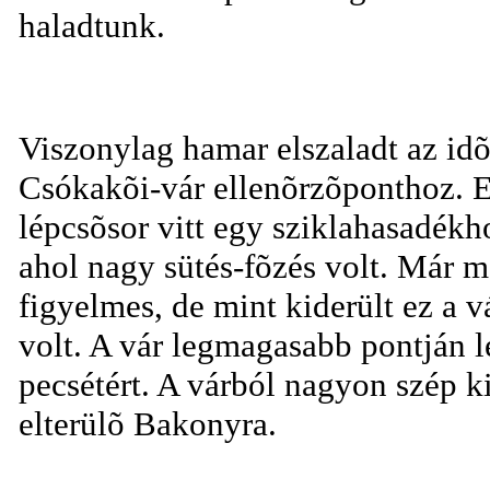
haladtunk.
Viszonylag hamar elszaladt az idõ
Csókakõi-vár ellenõrzõponthoz. 
lépcsõsor vitt egy sziklahasadékh
ahol nagy sütés-fõzés volt. Már 
figyelmes, de mint kiderült ez a
volt. A vár legmagasabb pontján l
pecsétért. A várból nagyon szép k
elterülõ Bakonyra.