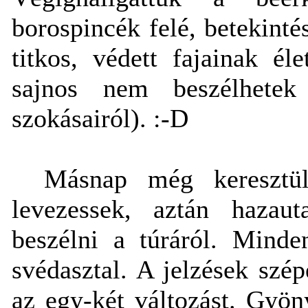
borospincék felé, betekinté
titkos, védett fajainak él
sajnos nem beszélhetek 
szokásairól). :-D
Másnap még keresztül
levezessek, aztán hazau
beszélni a túráról. Minde
svédasztal. A jelzések szé
az egy-két változást. Gyön