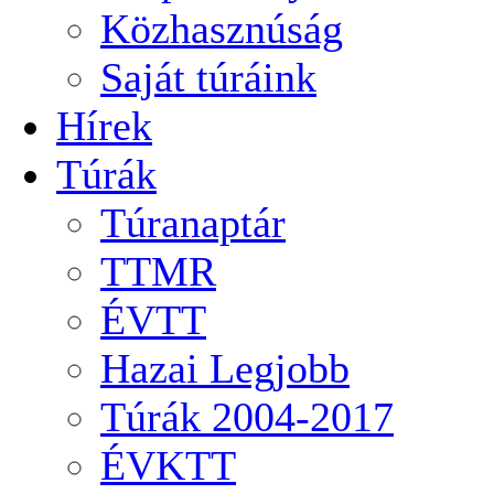
Közhasznúság
Saját túráink
Hírek
Túrák
Túranaptár
TTMR
ÉVTT
Hazai Legjobb
Túrák 2004-2017
ÉVKTT