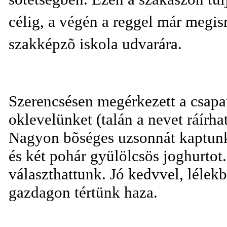
célig, a végén a reggel már megis
szakképzõ iskola udvarára.
Szerencsésen megérkezett a csapa
oklevelünket (talán a nevet ráírha
Nagyon bõséges uzsonnát kaptunk a
és két pohár gyülölcsös joghurtot.
választhattunk. Jó kedvvel, lélek
gazdagon tértünk haza.