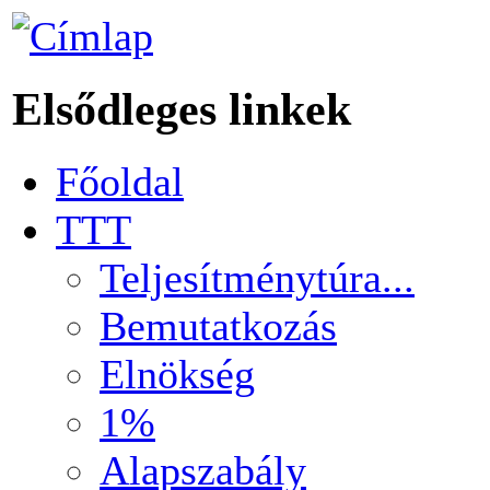
Elsődleges linkek
Főoldal
TTT
Teljesítménytúra...
Bemutatkozás
Elnökség
1%
Alapszabály