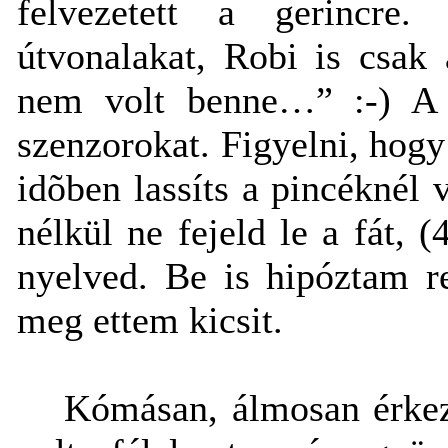
felvezetett a gerincre
útvonalakat, Robi is csak
nem volt benne…” :-) A 
szenzorokat. Figyelni, hogy
idõben lassíts a pincéknél
nélkül ne fejeld le a fát, 
nyelved. Be is hipóztam re
meg ettem kicsit.
Kómásan, álmosan érkez