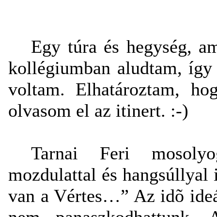
Egy túra és hegység, a
kollégiumban aludtam, így 
voltam. Elhatároztam, ho
olvasom el az itinert. :-)
Tarnai Feri mosolyo
mozdulattal és hangsúllyal 
van a Vértes…” Az idõ ideá
nem panaszkodhattunk. A 