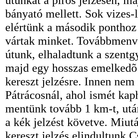
bányató mellett. Sok vizes-
elértünk a második ponthoz 
vártak minket. Továbbmenvé
útunk, elhaladtunk a szentg
majd egy hosszas emelkedõ 
kereszt jelzésre. Innen nem
Pátrácosnál, ahol ismét ka
mentünk tovább 1 km-t, utá
a kék jelzést követve. Miut
kereszt jelzés elindultunk 