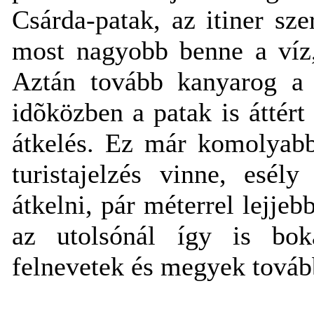
Csárda-patak, az itiner sze
most nagyobb benne a víz,
Aztán tovább kanyarog a p
idõközben a patak is áttért
átkelés. Ez már komolyabb
turistajelzés vinne, esél
átkelni, pár méterrel lejje
az utolsónál így is bo
felnevetek és megyek továb