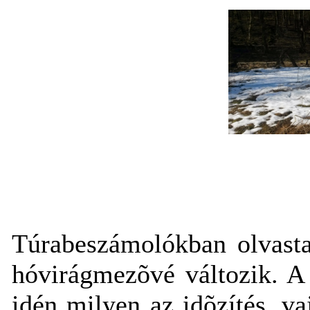
Túrabeszámolókban olvasta
hóvirágmezõvé változik. A
idén milyen az idõzítés, v