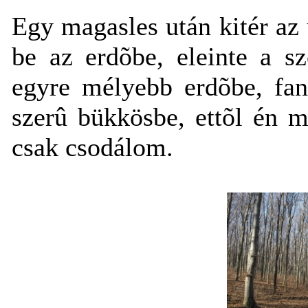
Egy magasles után kitér az 
be az erdõbe, eleinte a s
egyre mélyebb erdõbe, fan
szerû bükkösbe, ettõl én mi
csak csodálom.