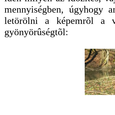
mennyiségben, úgyhogy a
letörölni a képemrõl a 
gyönyörûségtõl: