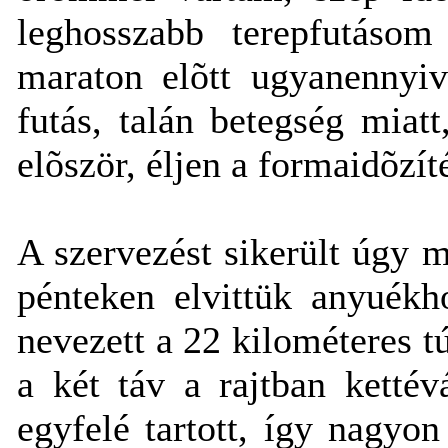
leghosszabb terepfutáso
maraton elõtt ugyanennyiv
futás, talán betegség mia
elõször, éljen a formaidõzít
A szervezést sikerült úgy 
pénteken elvittük anyuékho
nevezett a 22 kilométeres t
a két táv a rajtban kettév
egyfelé tartott, így nagyon