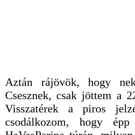
Aztán rájövök, hogy ne
Csesznek, csak jöttem a 2
Visszatérek a piros jel
csodálkozom, hogy épp
HaVasParipa túrán, milyen