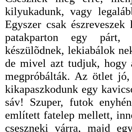
kilyukadunk, vagy legaláb
Egyszer csak észreveszek l
patakparton egy párt,
készülõdnek, lekiabálok nek
de mivel azt tudjuk, hogy 
megpróbálták. Az ötlet jó
kikapaszkodunk egy kavicsos
sáv! Szuper, futok enyhén
említett fatelep mellett, in
cseszneki várra, majd eg