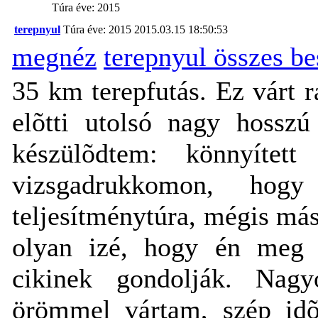
Túra éve: 2015
terepnyul
Túra éve: 2015
2015.03.15 18:50:53
megnéz
terepnyul összes b
35 km terepfutás. Ez várt 
elõtti utolsó nagy hosszú
készülõdtem: könnyíte
vizsgadrukkomon, ho
teljesítménytúra, mégis má
olyan izé, hogy én meg 
cikinek gondolják. Nagy
örömmel vártam, szép idõt