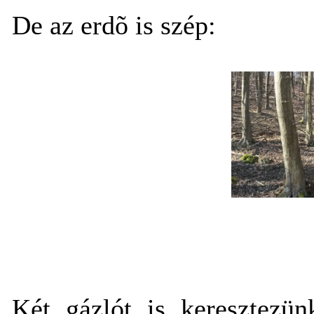
De az erdõ is szép:
Két gázlót is keresztezün