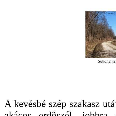
Suttony, f
A kevésbé szép szakasz ut
akácos erdõszél, jobbra 