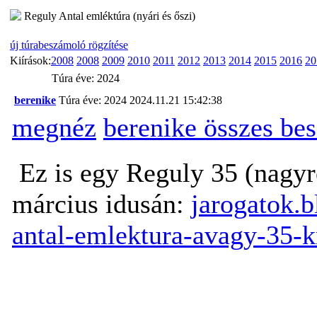
Reguly Antal emléktúra (nyári és őszi)
új túrabeszámoló rögzítése
Kiírások:
2008
2008
2009
2010
2011
2012
2013
2014
2015
2016
20
Túra éve: 2024
berenike
Túra éve: 2024
2024.11.21 15:42:38
megnéz
berenike összes be
Ez is egy Reguly 35 (nagyré
március idusán:
jarogatok.
antal-emlektura-avagy-35-