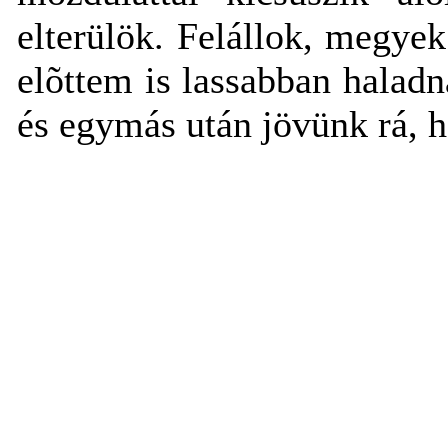
elterülök. Felállok, megyek
elõttem is lassabban halad
és egymás után jövünk rá, ho