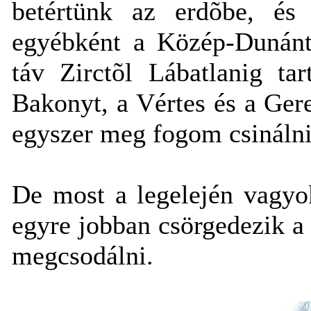
betértünk az erdõbe, és
egyébként a Közép-Dunántú
táv Zirctõl Lábatlanig ta
Bakonyt, a Vértes és a Gere
egyszer meg fogom csinálni
De most a legelején vagyo
egyre jobban csörgedezik a 
megcsodálni.