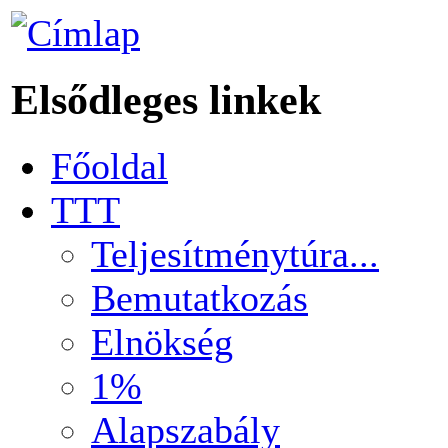
Elsődleges linkek
Főoldal
TTT
Teljesítménytúra...
Bemutatkozás
Elnökség
1%
Alapszabály