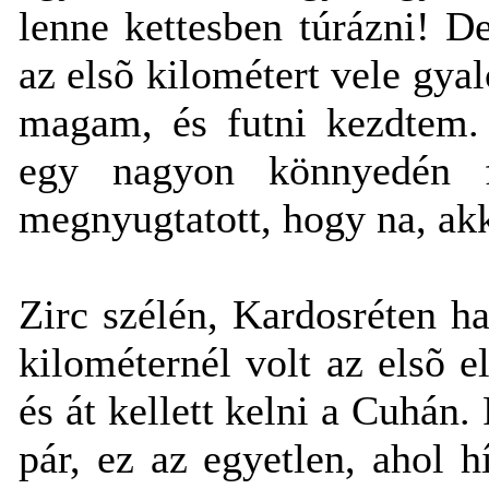
lenne kettesben túrázni! 
az elsõ kilométert vele gya
magam, és futni kezdtem. 
egy nagyon könnyedén f
megnyugtatott, hogy na, akk
Zirc szélén, Kardosréten ha
kilométernél volt az elsõ e
és át kellett kelni a Cuhán.
pár, ez az egyetlen, ahol h