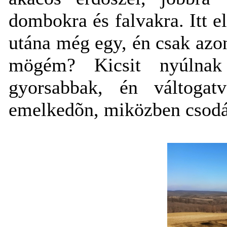
dombokra és falvakra. Itt e
utána még egy, én csak azo
mögém? Kicsit nyúlnak
gyorsabbak, én váltoga
emelkedõn, miközben csodál