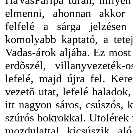
elmenni, ahonnan akkor 
felfelé a sárga jelzése
komolyabb kaptató, a tetej
Vadas-árok aljába. Ez most
erdõszél, villanyvezeték-
lefelé, majd újra fel. Ke
vezetõ utat, lefelé haladok
itt nagyon sáros, csúszós, 
szúrós bokrokkal. Utolérek 
mozdulattal kicsúszik a