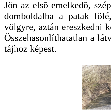
Jön az elsõ emelkedõ, szép
domboldalba a patak fölé,
völgyre, aztán ereszkedni 
Összehasonlíthatatlan a látv
tájhoz képest.