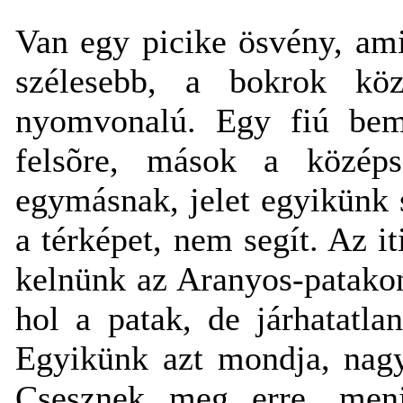
Van egy picike ösvény, ami
szélesebb, a bokrok köz
nyomvonalú. Egy fiú bem
felsõre, mások a közép
egymásnak, jelet egyikünk 
a térképet, nem segít. Az it
kelnünk az Aranyos-patakon
hol a patak, de járhatatla
Egyikünk azt mondja, nagy
Csesznek meg erre, menj