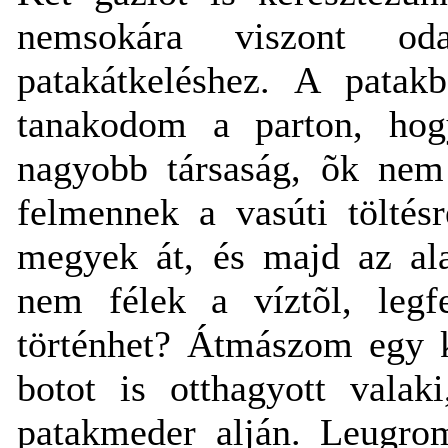
nemsokára viszont od
patakátkeléshez. A patak
tanakodom a parton, hog
nagyobb társaság, õk nem 
felmennek a vasúti tölté
megyek át, és majd az ala
nem félek a víztõl, legf
történhet? Átmászom egy k
botot is otthagyott vala
patakmeder alján. Leugrom