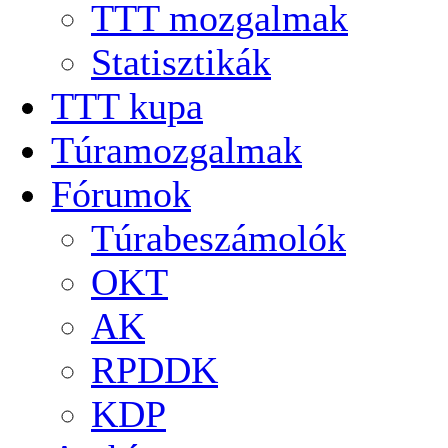
TTT mozgalmak
Statisztikák
TTT kupa
Túramozgalmak
Fórumok
Túrabeszámolók
OKT
AK
RPDDK
KDP