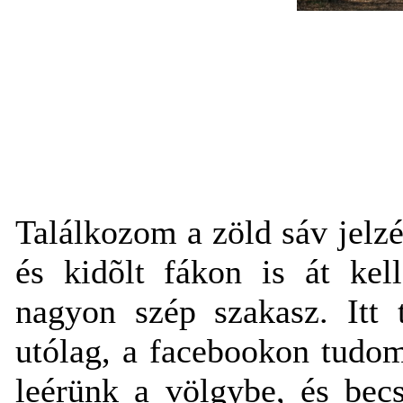
Találkozom a zöld sáv jelzé
és kidõlt fákon is át kel
nagyon szép szakasz. Itt 
utólag, a facebookon tudo
leérünk a völgybe, és becs