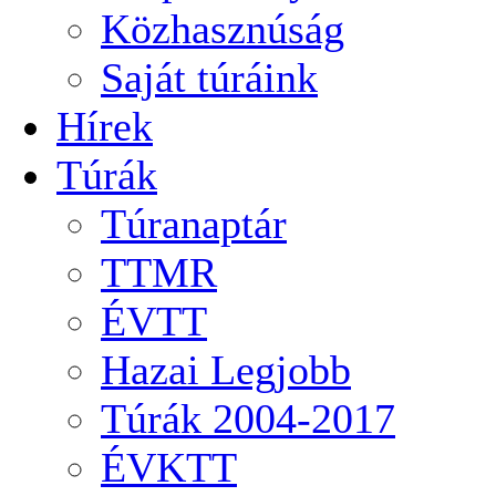
Közhasznúság
Saját túráink
Hírek
Túrák
Túranaptár
TTMR
ÉVTT
Hazai Legjobb
Túrák 2004-2017
ÉVKTT