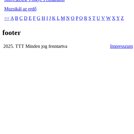
Muzsikál az erdő
<<
A
B
C
D
E
F
G
H
I
J
K
L
M
N
O
P
Q
R
S
T
U
V
W
X
Y
Z
footer
2025. TTT Minden jog fenntartva
Impresszum