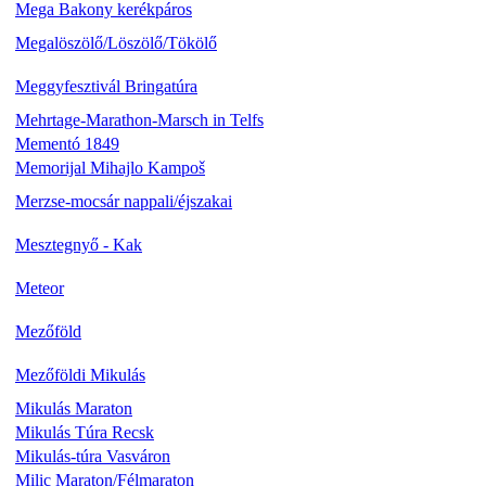
Mega Bakony kerékpáros
Megalöszölő/Löszölő/Tökölő
Meggyfesztivál Bringatúra
Mehrtage-Marathon-Marsch in Telfs
Mementó 1849
Memorijal Mihajlo Kampoš
Merzse-mocsár nappali/éjszakai
Mesztegnyő - Kak
Meteor
Mezőföld
Mezőföldi Mikulás
Mikulás Maraton
Mikulás Túra Recsk
Mikulás-túra Vasváron
Milic Maraton/Félmaraton