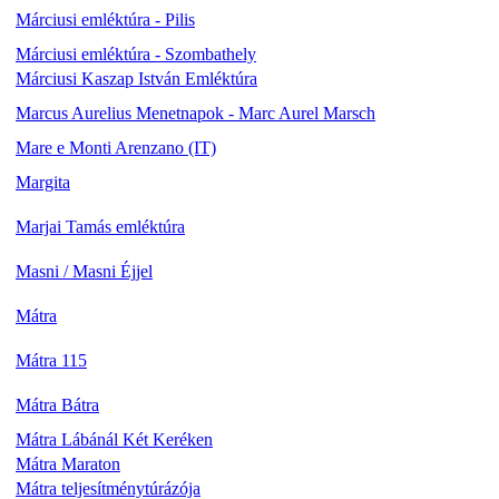
Márciusi emléktúra - Pilis
Márciusi emléktúra - Szombathely
Márciusi Kaszap István Emléktúra
Marcus Aurelius Menetnapok - Marc Aurel Marsch
Mare e Monti Arenzano (IT)
Margita
Marjai Tamás emléktúra
Masni / Masni Éjjel
Mátra
Mátra 115
Mátra Bátra
Mátra Lábánál Két Keréken
Mátra Maraton
Mátra teljesítménytúrázója