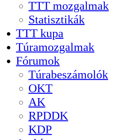
TTT mozgalmak
Statisztikák
TTT kupa
Túramozgalmak
Fórumok
Túrabeszámolók
OKT
AK
RPDDK
KDP