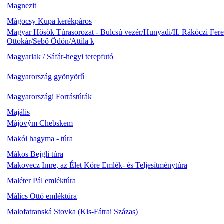
Magnezit
Mágocsy Kupa kerékpáros
Magyar Hősök Túrasorozat - Bulcsú vezér/Hunyadi/II. Rákóczi Fere
Ottokár/Sebő Ödön/Attila k
Magyarlak / Sáfár-hegyi terepfutó
Magyarország gyönyörű
Magyarországi Forrástúrák
Majális
Májovým Chebskem
Makói hagyma - túra
Mákos Bejgli túra
Makovecz Imre, az Élet Köre Emlék- és Teljesítménytúra
Maléter Pál emléktúra
Málics Ottó emléktúra
Malofatranská Stovka (Kis-Fátrai Százas)