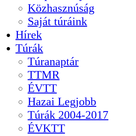
Közhasznúság
Saját túráink
Hírek
Túrák
Túranaptár
TTMR
ÉVTT
Hazai Legjobb
Túrák 2004-2017
ÉVKTT