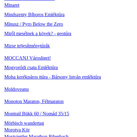
Minaret
Mindszenty Bíboros Emléktúra
Mínusz / Pyro Below the Zero
Miről mesélnek a kövek? - geotúra
Mizse teljesítménytúrák
MOCCANJ Városliget!
Mogyoródi csata Emléktúra
Moha kerékpáros ttúra - Bársony István emléktúra
Moldoveanu
Monoton Maraton, Félmaraton
Montrail Bükk 60 / Nomád 35/15
Mörbisch wandertag
Morotva Kör
Mostviertler Marathon Biberbach