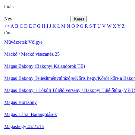
túrák
Név:
<<
A
B
C
D
E
F
G
H
I
J
K
L
M
N
O
P
Q
R
S
T
U
V
W
X
Y
Z
túra
Művészetek Völgye
Mackó / Mackó visszanéz 25
Magas-Bakony (Bakonyi Kalandorok TE)
Magas-Bakony Teljesítménytúrázója/Kőris-hegy/Kőről-kőre a Bakon
Magas-Bakonyi / Lókúti Túlélő verseny / Bakonyi Túlélőtúra (VBT
Magas-Börzsöny
Magas-Tátrai Barangolások
Magashegy 45/25/15