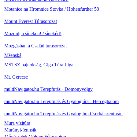
Motanice na Hromnice Stovka / Hohenfurther 50
Mount Everest Túrasorozat
Mozdulj a síneken! / sínekért!
Mozgásban a Család túrasorozat
Mšenská
MSTSZ bajnokság, Giga Túra Liga
Mt. Gerecse
multiNavigator.hu Terepfutás - Domonyvölgy
multiNavigator.hu Terepfutás és Gyalogtúra - Herceghalom
multiNavigator.hu Terepfutás és Gyalogtúra Cserhátszentiván
Mura vízitúra
Murányi-fennsík
Művészetek Völgye Félmaraton