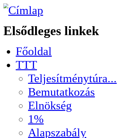
Elsődleges linkek
Főoldal
TTT
Teljesítménytúra...
Bemutatkozás
Elnökség
1%
Alapszabály