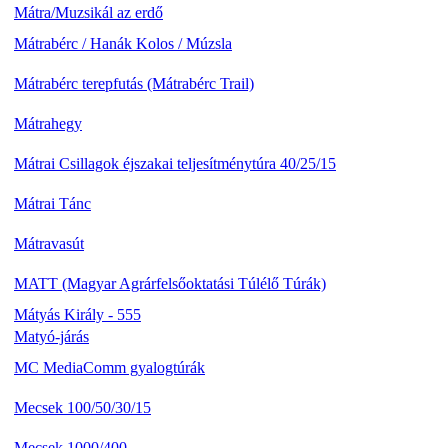
Mátra/Muzsikál az erdő
Mátrabérc / Hanák Kolos / Múzsla
Mátrabérc terepfutás (Mátrabérc Trail)
Mátrahegy
Mátrai Csillagok éjszakai teljesítménytúra 40/25/15
Mátrai Tánc
Mátravasút
MATT (Magyar Agrárfelsőoktatási Túlélő Túrák)
Mátyás Király - 555
Matyó-járás
MC MediaComm gyalogtúrák
Mecsek 100/50/30/15
Mecsek 1000/400