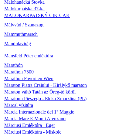
Malohanácká Stovka
Malokarpatska 37-ka
MALOKARPATSKÝ CIK-CAK
Mályvád / Szanazug
Mammuthmarsch
Mandulavirág
Mansfeld Péter emléktúra
Marathón
Marathon 7500
Marathon Favoriten Wien
Maraton Piatra Craiului - Királykő maraton
Maraton váltó Tatán az Öreg-tó körül
Maratonu Pieszego - Elcka Zmarzlina (PL)
Marcal vízitúra
Marcia Internazionale del 1° Maggio
Marcia Mare E Monti Arenzano
Márciusi Emléktúra - Eger
Márciusi Emléktúra - Miskolc