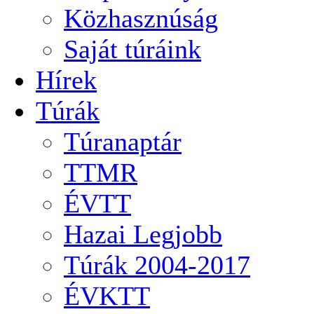
Közhasznúság
Saját túráink
Hírek
Túrák
Túranaptár
TTMR
ÉVTT
Hazai Legjobb
Túrák 2004-2017
ÉVKTT