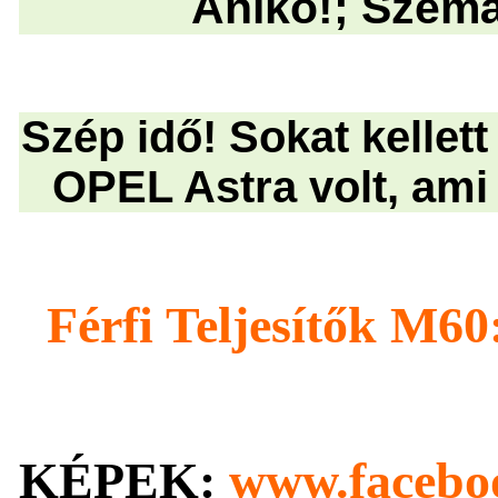
Anikó!; Szemá
Szép idő! Sokat kellet
OPEL Astra volt, a
Férfi Teljesítők M60
KÉPEK:
www.faceboo