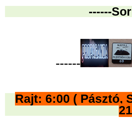
------So
------
Rajt: 6:00 ( Pász
21