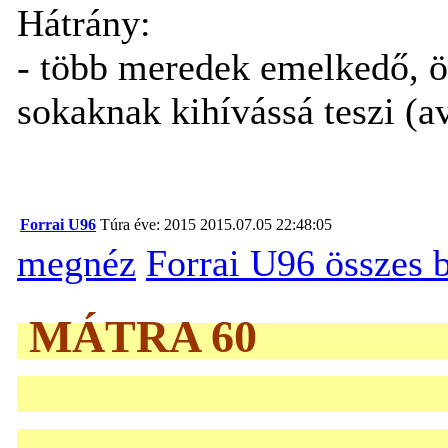
Hátrány:
- több meredek emelkedő, ös
sokaknak kihívássá teszi (a
Forrai U96
Túra éve: 2015
2015.07.05 22:48:05
megnéz
Forrai U96 összes 
MÁTRA 60 