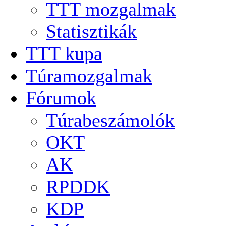
TTT mozgalmak
Statisztikák
TTT kupa
Túramozgalmak
Fórumok
Túrabeszámolók
OKT
AK
RPDDK
KDP