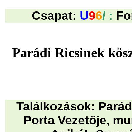
Csapat:
U
9
6
/ :
Fo
Parádi Ricsinek kös
Találkozások: Parádi
Porta Vezetője, mu