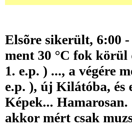
Elsõre sikerült, 6:00 
ment 30 °C fok körül
1. e.p. ) ..., a vég
e.p. ), új Kilátóba, é
Képek... Hamarosan. 
akkor mért csak muzsi