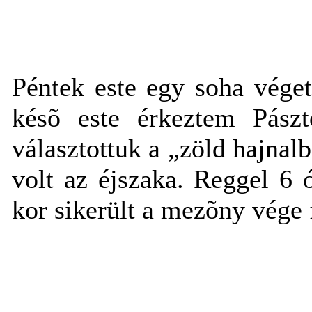
Péntek este egy soha vége
késõ este érkeztem Pász
választottuk a „zöld hajnalb
volt az éjszaka. Reggel 6 
kor sikerült a mezõny vége f