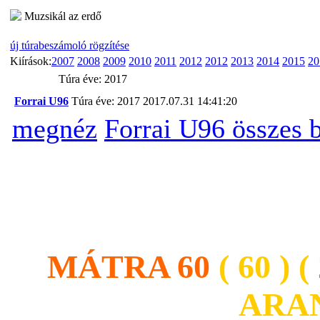
Muzsikál az erdő
új túrabeszámoló rögzítése
Kiírások:
2007
2008
2009
2010
2011
2012
2012
2013
2014
2015
20
Túra éve: 2017
Forrai U96
Túra éve: 2017
2017.07.31 14:41:20
megnéz
Forrai U96 összes 
MÁTRA 60
( 60 ) (
ARA