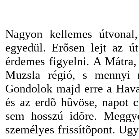
Nagyon kellemes útvonal,
egyedül. Erõsen lejt az út
érdemes figyelni. A Mátra, 
Muzsla régió, s mennyi m
Gondolok majd erre a Hav
és az erdõ hûvöse, napot c
sem hosszú idõre. Meggye
személyes frissítõpont. Ug