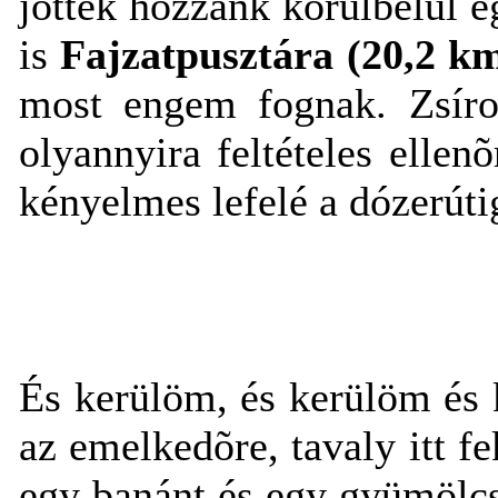
jöttek hozzánk körülbelül e
is
Fajzatpusztára (20,2 km
most engem fognak. Zsíros
olyannyira feltételes ellen
kényelmes lefelé a dózerúti
És kerülöm, és kerülöm és 
az emelkedõre, tavaly itt f
egy banánt és egy gyümölcs