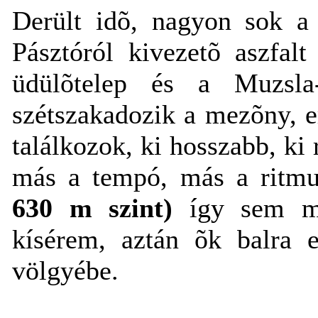
Derült idõ, nagyon sok a 
Pásztóról kivezetõ aszfal
üdülõtelep és a Muzsla
szétszakadozik a mezõny, e
találkozok, ki hosszabb, ki
más a tempó, más a ritmu
630 m szint)
így sem me
kísérem, aztán õk balra 
völgyébe.