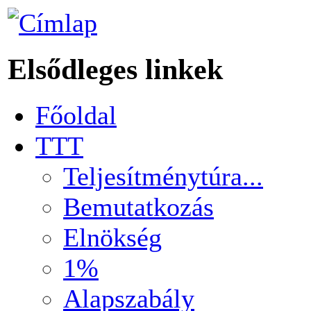
Elsődleges linkek
Főoldal
TTT
Teljesítménytúra...
Bemutatkozás
Elnökség
1%
Alapszabály