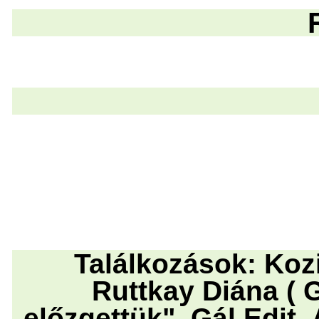
R
Találkozások: Kozi
Ruttkay Diána ( 
előzgettük", Gál Edit,