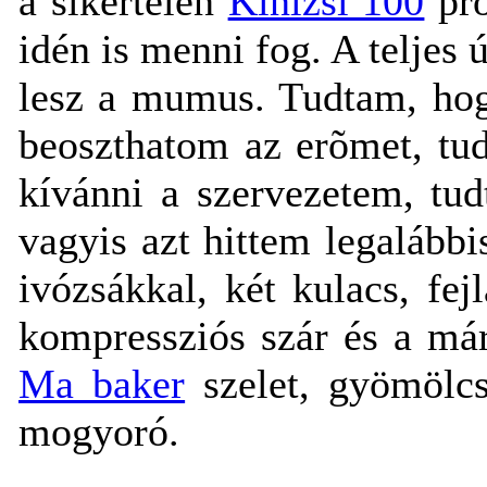
a sikertelen
Kinizsi 100
pró
idén is menni fog. A teljes
lesz a mumus. Tudtam, hog
beoszthatom az erõmet, tud
kívánni a szervezetem, tu
vagyis azt hittem legalábbi
ivózsákkal, két kulacs, fe
kompressziós szár és a már
Ma baker
szelet, gyömölc
mogyoró.