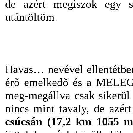
de azért megiszok egy sz
utántöltöm.
Havas… nevével ellentétben
érõ emelkedõ és a MELEG j
meg-megállva csak sikerül 
nincs mint tavaly, de azér
csúcsán
(17,2 km 1055 m 