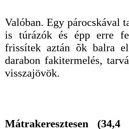
Valóban. Egy párocskával t
is túrázók és épp erre fe
frissítek aztán õk balra e
darabon fakitermelés, tarv
visszajövök.
Mátrakeresztesen (34,