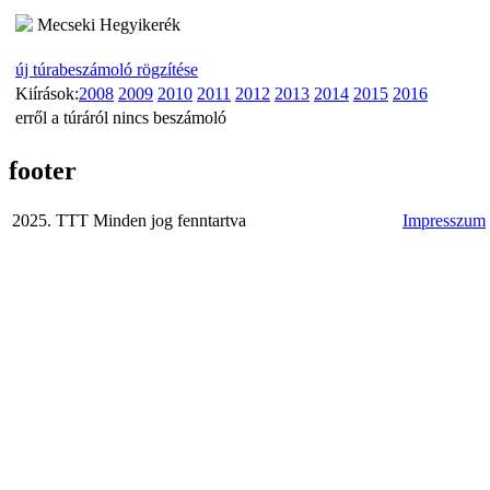
Mecseki Hegyikerék
új túrabeszámoló rögzítése
Kiírások:
2008
2009
2010
2011
2012
2013
2014
2015
2016
erről a túráról nincs beszámoló
footer
2025. TTT Minden jog fenntartva
Impresszum