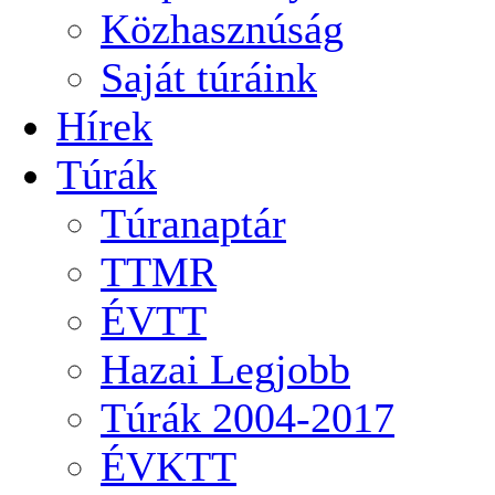
Közhasznúság
Saját túráink
Hírek
Túrák
Túranaptár
TTMR
ÉVTT
Hazai Legjobb
Túrák 2004-2017
ÉVKTT