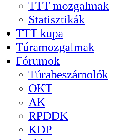
TTT mozgalmak
Statisztikák
TTT kupa
Túramozgalmak
Fórumok
Túrabeszámolók
OKT
AK
RPDDK
KDP