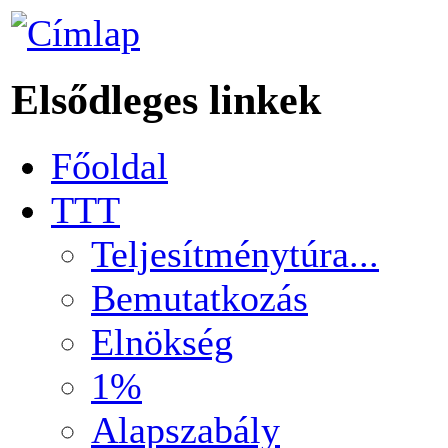
Elsődleges linkek
Főoldal
TTT
Teljesítménytúra...
Bemutatkozás
Elnökség
1%
Alapszabály