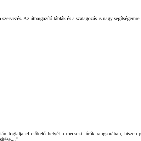
a szervezés. Az útbaigazító táblák és a szalagozás is nagy segítségemre 
tán foglalja el előkelő helyét a mecseki túrák rangsorában, hiszen
tése...."