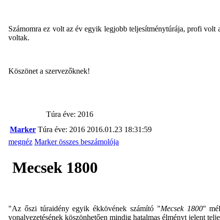
Számomra ez volt az év egyik legjobb teljesítménytúrája, profi volt 
voltak.
Köszönet a szervezőknek!
Túra éve: 2016
Marker
Túra éve: 2016
2016.01.23 18:31:59
megnéz
Marker összes beszámolója
Mecsek 1800
"Az őszi túraidény egyik ékkövének számító "
Mecsek 1800
" mél
vonalvezetésének köszönhetően mindig hatalmas élményt jelent teljesí