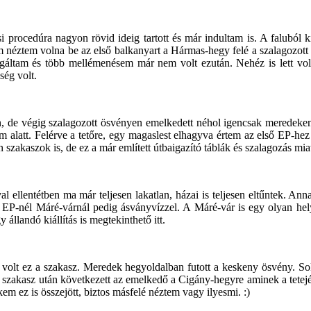
 procedúra nagyon rövid ideig tartott és már indultam is. A faluból ki
nem néztem volna be az első balkanyart a Hármas-hegy felé a szalagozot
gáltam és több mellémenésem már nem volt ezután. Nehéz is lett voln
ség volt.
, de végig szalagozott ösvényen emelkedett néhol igencsak meredeken,
am alatt. Felérve a tetőre, egy magaslest elhagyva értem az első EP-he
n szakaszok is, de ez a már említett útbaigazító táblák és szalagozás mia
ellentétben ma már teljesen lakatlan, házai is teljesen eltűntek. Ann
 EP-nél Máré-várnál pedig ásványvízzel. A Máré-vár is egy olyan he
állandó kiállítás is megtekinthető itt.
 volt ez a szakasz. Meredek hegyoldalban futott a keskeny ösvény. Sok f
zakasz után következett az emelkedő a Cigány-hegyre aminek a tetején 
m ez is összejött, biztos másfelé néztem vagy ilyesmi. :)