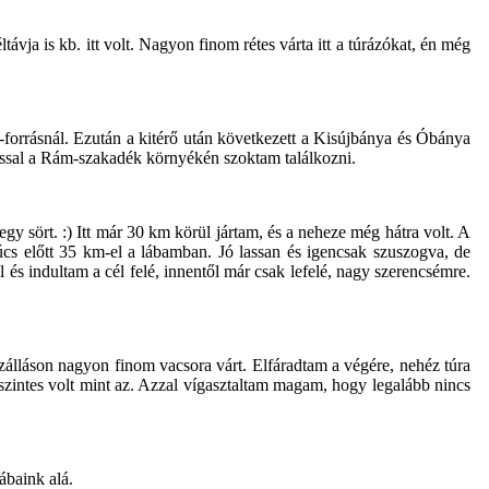
vja is kb. itt volt. Nagyon finom rétes várta itt a túrázókat, én még
-forrásnál. Ezután a kitérő után következett a Kisújbánya és Óbánya
ussal a Rám-szakadék környékén szoktam találkozni.
y sört. :) Itt már 30 km körül jártam, és a neheze még hátra volt. A
s előtt 35 km-el a lábamban. Jó lassan és igencsak szuszogva, de
l és indultam a cél felé, innentől már csak lefelé, nagy szerencsémre.
zálláson nagyon finom vacsora várt. Elfáradtam a végére, nehéz túra
intes volt mint az. Azzal vígasztaltam magam, hogy legalább nincs
ábaink alá.