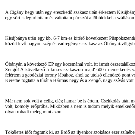
A Cigány-hegy után egy ereszkedő szakasz után érkeztem Kisújbányára 
egy sört is legurítottam és váltottam pár szót a többiekkel a szállás
Kisújbánya után egy kb. 6-7 km-es kitérő következett Püspökszentlá
között levő nagyon szép és vadregényes szakasz az Óbányai-völgybe
Óbányán a következő EP egy kocsmánál volt, itt ismét összetalálkozt
Zengő! A következő 5 km-es szakaszon majd' 600 m emelkedés várt
felértem a geodéziai torony lábához, ahol az utolsó ellenőrző pont vo
Keretbe foglalta a túrát a Hármas-hegy és a Zengő, nagy szívás volt 
Már nem sok volt a célig, elég hamar be is értem. Csekkolás után m
volt, komoly erőpróba. Miközben a nem is tudom melyik emelkedőn 
olyan rohadt meleg mint azon.
Tökéletes időt fogtunk ki, az Erdő az ilyenkor szokásos ezer színébe