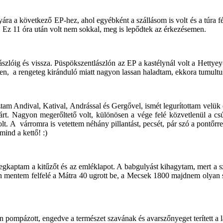
a következő EP-hez, ahol egyébként a szállásom is volt és a túra féltá
on. Ez 11 óra után volt nem sokkal, meg is lepődtek az érkezésemen.
szlóig és vissza. Püspökszentlászlón az EP a kastélynál volt a Hettyey
n, a rengeteg kiránduló miatt nagyon lassan haladtam, ekkora tumult
am Andival, Katival, Andrással és Gergővel, ismét legurítottam velük eg
. Nagyon megerőltető volt, különösen a vége felé közvetlenül a csúc
lt. A várromra is vetettem néhány pillantást, pecsét, pár szó a pontőrre
mind a kettő! :)
egkaptam a kitűzőt és az emléklapot. A babgulyást kihagytam, mert a s
mentem felfelé a Mátra 40 ugrott be, a Mecsek 1800 majdnem olyan sz
n pompázott, engedve a természet szavának és avarszőnyeget terített a l