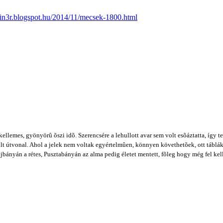
itin3r.blogspot.hu/2014/11/mecsek-1800.html
lemes, gyönyörû õszi idõ. Szerencsére a lehullott avar sem volt esõáztatta, így telj
lölt útvonal. Ahol a jelek nem voltak egyértelmûen, könnyen követhetõek, ott táblákk
jbányán a rétes, Pusztabányán az alma pedig életet mentett, fõleg hogy még fel ke