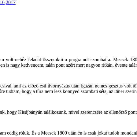
16
2017
em volt nehéz feladat összerakni a programot szombatra. Mecsek 180
is nagy kedvencem, talán pont azért mert nagyon ritkán, évente talán e
sival, ami az előző esti tivornyázás után igazán nemes gesztus volt 
re tudtam, hogy a túra nem lesz könnyed szombati séta, az itiner szerin
k, hogy Kisújbányán találkozunk, mivel szerencsére az ellenőrző pont
am eddig róluk. És a Mecsek 1800 után én is csak jókat tudok mondani a