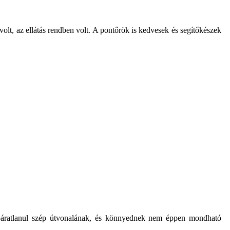
volt, az ellátás rendben volt. A pontőrök is kedvesek és segítőkészek
 páratlanul szép útvonalának, és könnyednek
nem éppen
mondható