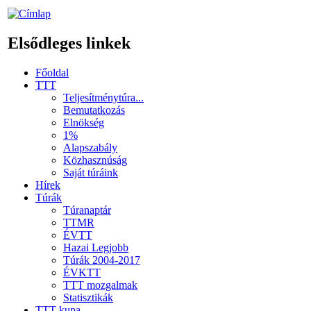
Elsődleges linkek
Főoldal
TTT
Teljesítménytúra...
Bemutatkozás
Elnökség
1%
Alapszabály
Közhasznúság
Saját túráink
Hírek
Túrák
Túranaptár
TTMR
ÉVTT
Hazai Legjobb
Túrák 2004-2017
ÉVKTT
TTT mozgalmak
Statisztikák
TTT kupa