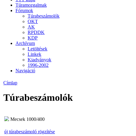
Túramozgalmak
Fórumok
Túrabeszámolók
OKT
AK
RPDDK
KDP
Archívum
Letöltések
Linkek
Kiadványok
1996-2002
Navigáció
Címlap
Túrabeszámolók
Mecsek 1000/400
új túrabeszámoló rögzítése