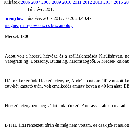
Kiírások:
2006
2007
2008
2009
2010
2011
2012
2013
2014
2015
20
Túra éve: 2017
manylow
Túra éve: 2017
2017.10.26 23:40:47
megnéz
manylow összes beszámolója
Mecsek 1800
Adott volt a hosszú hétvége és a szálláslehetőség Kisújbányán, n
Visegrádi-hg; Börzsöny, Budai-hg. háromszögből. A Mecsek különben 
Hét órakor értünk Hosszúheténybe, András barátom átfuvarozott koc
egy-két kaptató után, volt emelkedés amúgy bőven a 40 km alatt. Elő
Hosszúhetényben még váltottunk pár szót Andrással, abban maradtun
BTHE által rendezett túrán én még nem voltam, de csak jókat hallott