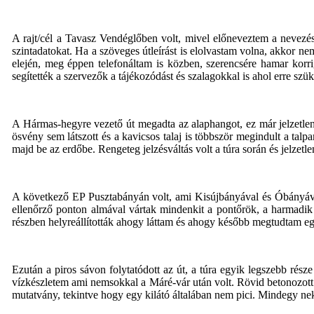
A rajt/cél a Tavasz Vendéglőben volt, mivel előneveztem a nevezési
szintadatokat. Ha a szöveges útleírást is elolvastam volna, akkor 
elején, meg éppen telefonáltam is közben, szerencsére hamar korri
segítették a szervezők a tájékozódást és szalagokkal is ahol erre szük
A Hármas-hegyre vezető út megadta az alaphangot, ez már jelzetlen
ösvény sem látszott és a kavicsos talaj is többször megindult a talp
majd be az erdőbe. Rengeteg jelzésváltás volt a túra során és jelzetle
A következő EP Pusztabányán volt, ami Kisújbányával és Óbányával 
ellenőrző ponton almával vártak mindenkit a pontőrök, a harmadik
részben helyreállították ahogy láttam és ahogy később megtudtam egy 
Ezután a piros sávon folytatódott az út, a túra egyik legszebb része
vízkészletem ami nemsokkal a Máré-vár után volt. Rövid betonozott s
mutatvány, tekintve hogy egy kilátó általában nem pici. Mindegy neke