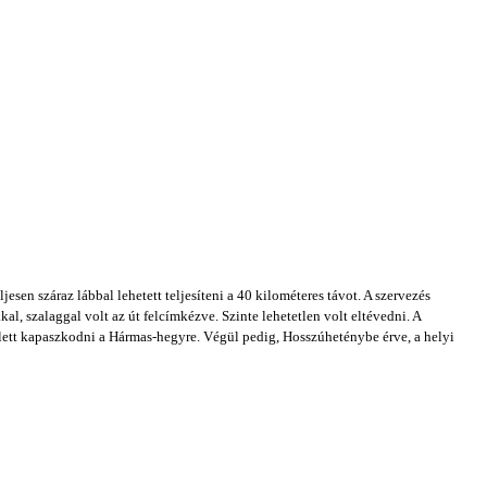
esen száraz lábbal lehetett teljesíteni a 40 kilométeres távot. A szervezés
al, szalaggal volt az út felcímkézve. Szinte lehetetlen volt eltévedni. A
llett kapaszkodni a Hármas-hegyre. Végül pedig, Hosszúheténybe érve, a helyi