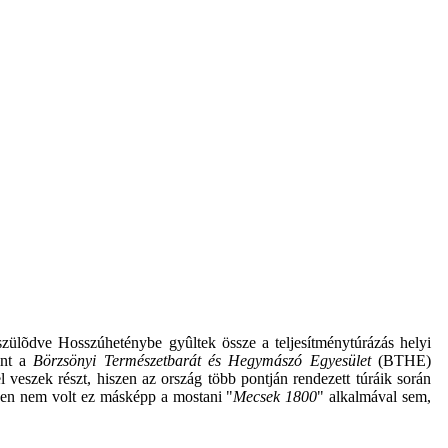
ülõdve Hosszúheténybe gyûltek össze a teljesítménytúrázás helyi
int a
Börzsönyi Természetbarát és Hegymászó Egyesület
(BTHE)
 veszek részt, hiszen az ország több pontján rendezett túráik során
esen nem volt ez másképp a mostani
"
Mecsek 1800
" alkalmával sem,