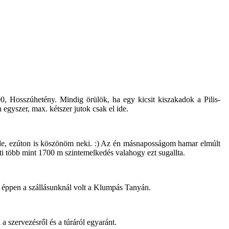
0, Hosszúhetény. Mindig örülök, ha egy kicsit kiszakadok a Pilis-
gyszer, max. kétszer jutok csak el ide.
tőle, ezúton is köszönöm neki. :) Az én másnaposságom hamar elmúlt
ti több mint 1700 m szintemelkedés valahogy ezt sugallta.
 éppen a szállásunknál volt a Klumpás Tanyán.
 szervezésről és a túráról egyaránt.