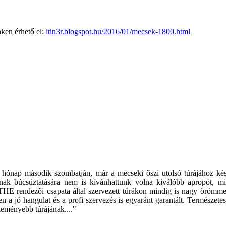
nken érhető el:
itin3r.blogspot.hu/2016/01/mecsek-1800.html
nap második szombatján, már a mecseki õszi utolsó túrájához kész
nak búcsúztatására nem is kívánhattunk volna kiválóbb apropót, m
BTHE rendezõi csapata által szervezett túrákon mindig is nagy örömmel
ben
a jó hangulat
és
a profi
szervezés
is egyaránt garantált. Természet
keményebb túrájának...."