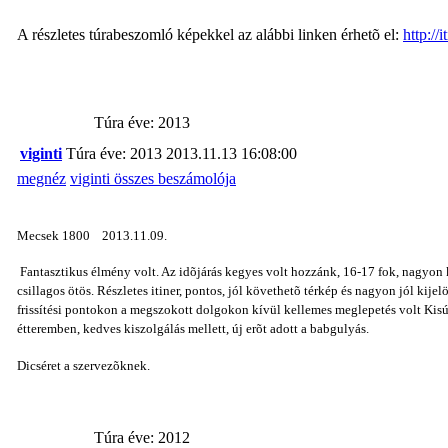
A részletes túrabeszomló képekkel az alábbi linken érhetõ el:
http://
Túra éve: 2013
viginti
Túra éve: 2013
2013.11.13 16:08:00
megnéz
viginti összes beszámolója
Mecsek 1800 2013.11.09.
Fantasztikus élmény volt. Az idõjárás kegyes volt hozzánk, 16-17 fok, nagyon kel
csillagos ötös. Részletes itiner, pontos, jól követhetõ térkép és nagyon jól kije
frissítési pontokon a megszokott dolgokon kívül kellemes meglepetés volt Kisú
étteremben, kedves kiszolgálás mellett, új erõt adott a babgulyás.
Dicséret a szervezõknek.
Túra éve: 2012