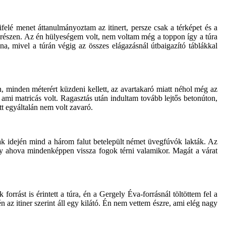
felé menet áttanulmányoztam az itinert, persze csak a térképet és a
t részen. Az én hülyeségem volt, nem voltam még a toppon így a túra
a, mivel a túrán végig az összes elágazásnál útbaigazító táblákkal
 minden méterért küzdeni kellett, az avartakaró miatt néhol még az
z ami matricás volt. Ragasztás után indultam tovább lejtős betonúton,
tt egyáltalán nem volt zavaró.
ak idején mind a három falut betelepült német üvegfúvók lakták. Az
ly ahova mindenképpen vissza fogok térni valamikor. Magát a várat
orrást is érintett a túra, én a Gergely Éva-forrásnál töltöttem fel a
az itiner szerint áll egy kilátó. Én nem vettem észre, ami elég nagy