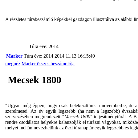
A részletes túrabeszámló képekkel gazdagon illusztrálva az alábbi li
Túra éve: 2014
Marker
Túra éve: 2014
2014.11.13 16:15:40
megnéz
Marker összes beszámolója
Mecsek 1800
"Ugyan még éppen, hogy csak belekezdtünk a novemberbe, de a hó
szerelmesei. Az év egyik legszebb (ha nem a legszebb) évszaká
szervezésében megrendezett "
Mecsek 1800
" teljesítménytúrát. A 
rendre csodálatos helyekre kalauzolják el túrázni vágyókat, miköz
melyet méltán nevezhetünk az õszi túranaptár egyik legszebb és leg