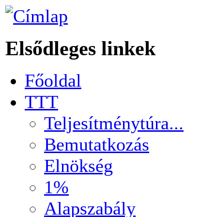
Elsődleges linkek
Főoldal
TTT
Teljesítménytúra...
Bemutatkozás
Elnökség
1%
Alapszabály