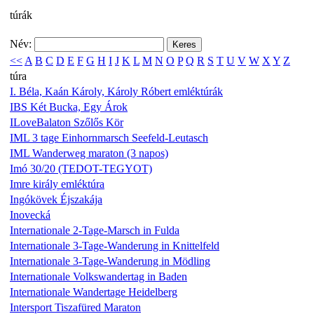
túrák
Név:
<<
A
B
C
D
E
F
G
H
I
J
K
L
M
N
O
P
Q
R
S
T
U
V
W
X
Y
Z
túra
I. Béla, Kaán Károly, Károly Róbert emléktúrák
IBS Két Bucka, Egy Árok
ILoveBalaton Szőlős Kör
IML 3 tage Einhornmarsch Seefeld-Leutasch
IML Wanderweg maraton (3 napos)
Imó 30/20 (TEDOT-TEGYOT)
Imre király emléktúra
Ingókövek Éjszakája
Inovecká
Internationale 2-Tage-Marsch in Fulda
Internationale 3-Tage-Wanderung in Knittelfeld
Internationale 3-Tage-Wanderung in Mödling
Internationale Volkswandertag in Baden
Internationale Wandertage Heidelberg
Intersport Tiszafüred Maraton