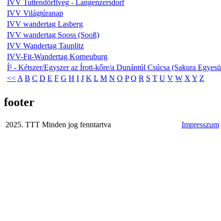
IVV Tuttendörflveg - Langenzersdorf
IVV Világtúranap
IVV wandertag Lasberg
IVV wandertag Sooss (Sooß)
IVV Wandertag Tauplitz
IVV-Fit-Wandertag Korneuburg
Í² - Kétszer/Egyszer az Írott-kőre/a Dunántúl Csúcsa (Sakura Egyesül
<<
A
B
C
D
E
F
G
H
I
J
K
L
M
N
O
P
Q
R
S
T
U
V
W
X
Y
Z
footer
2025. TTT Minden jog fenntartva
Impresszum