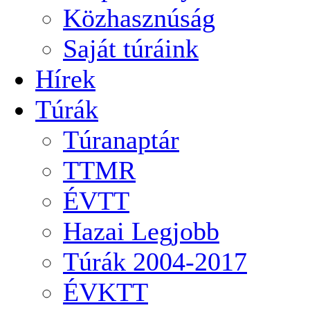
Közhasznúság
Saját túráink
Hírek
Túrák
Túranaptár
TTMR
ÉVTT
Hazai Legjobb
Túrák 2004-2017
ÉVKTT