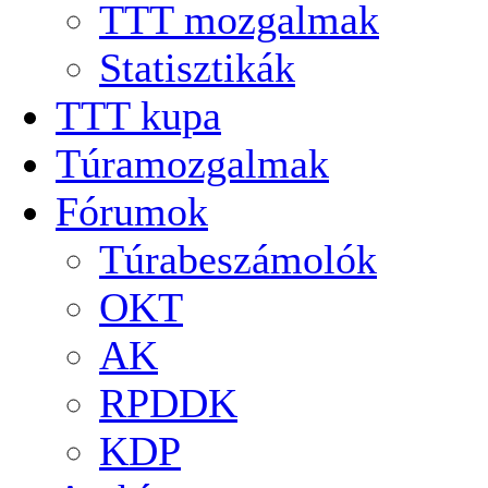
TTT mozgalmak
Statisztikák
TTT kupa
Túramozgalmak
Fórumok
Túrabeszámolók
OKT
AK
RPDDK
KDP