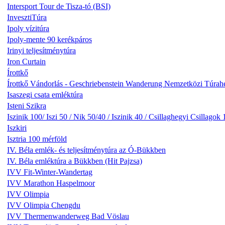
Intersport Tour de Tisza-tó (BSI)
InvesztiTúra
Ipoly vízitúra
Ipoly-mente 90 kerékpáros
Irinyi teljesítménytúra
Iron Curtain
Írottkő
Írottkő Vándorlás - Geschriebenstein Wanderung Nemzetközi Túrah
Isaszegi csata emléktúra
Isteni Szikra
Iszinik 100/ Iszi 50 / Nik 50/40 / Iszinik 40 / Csillaghegyi Csillagok 
Iszkiri
Isztria 100 mérföld
IV. Béla emlék- és teljesítménytúra az Ó-Bükkben
IV. Béla emléktúra a Bükkben (Hit Pajzsa)
IVV Fit-Winter-Wandertag
IVV Marathon Haspelmoor
IVV Olimpia
IVV Olimpia Chengdu
IVV Thermenwanderweg Bad Vöslau