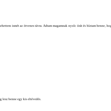
ehettem ismét az ötvenes távra. Adtam magamnak nyolc órát és bíztam benne, hogy
g lesz benne egy kis eltévedés.