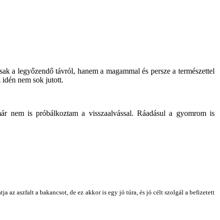
csak a legyőzendő távról, hanem a magammal és persze a természettel
 idén nem sok jutott.
t már nem is próbálkoztam a visszaalvással. Ráadásul a gyomrom is
z aszfalt a bakancsot, de ez akkor is egy jó túra, és jó célt szolgál a befizetett