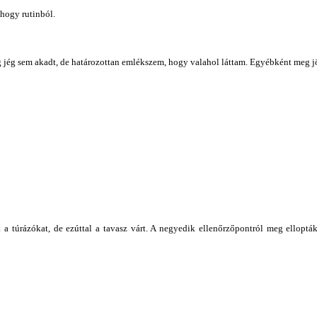
 hogy rutinból.
 jég sem akadt, de határozottan emlékszem, hogy valahol láttam. Egyébként meg j
a túrázókat, de ezúttal a tavasz várt. A negyedik ellenőrzőpontról meg ellopták a