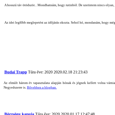
A hosszú táv ötödször... Mondhatnám, hogy rutinból. De szerintem nincs olyan,
Az idei legfőbb meglepetést az időjárás okozta. Sehol hó, mondanám, hogy még
Budai Trapp
Túra éve: 2020
2020.02.18 21:23:43
Az elmúlt három év tapasztalata alapján hónak és jégnek kellett volna várnia 
Negyedszerre is.
Bővebben a blogban.
Börzsöny kapuja
Túra éve: 2020
2020.01.17 12:47:48