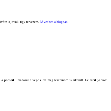
övőre is jövök, úgy tervezem.
Bővebben a blogban.
 pontőrt... ráadásul a vége előtt még lesérünöm is sikerült. De azért jó volt.