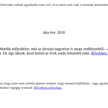
k. Eltévedés ezúttal egyáltalán nem volt, és ez most nem csak a rutinnak köszönh
túra éve: 2018
bedik teléjesítésre, már az útvonal nagyrésze is megy emlékezetből... az
t. De úgy látszik, kezd beérni az évek során felszedett rutin.
Bővebben 
am, hogy pont ezen a körön akarom lemérni, hogy mennyit fejlődtem... vagy egyál
indenhol végégig vezetnek.
Bővebben a blogban.