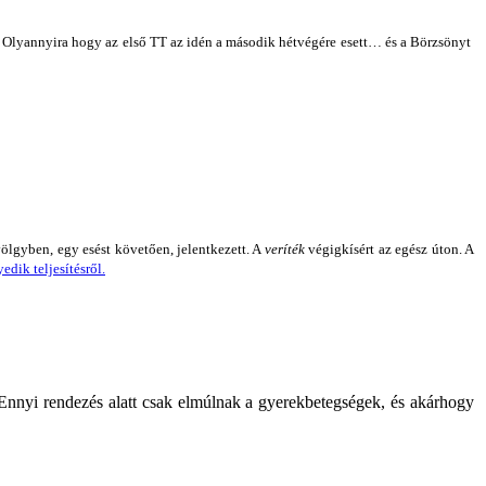
. Olyannyira hogy az első TT az idén a második hétvégére esett…
és a Börzsönyt
lgyben, egy esést követően, jelentkezett. A
veríték
végigkísért az egész úton. A
dik teljesítésről.
. Ennyi rendezés alatt csak elmúlnak a gyerekbetegségek, és akárhogy