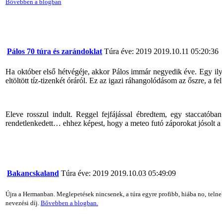
Bővebben a blogban
Pálos 70 túra és zarándoklat
Túra éve: 2019
2019.10.11 05:20:36
Ha október első hétvégéje, akkor
Pálos immár negyedik éve. Egy ily
eltöltött tíz-tizenkét óráról. Ez az igazi ráhangolódásom az őszre, a 
Eleve rosszul indult. Reggel fejfájással ébredtem, egy staccatób
rendetlenkedett… ehhez képest, hogy a meteo futó záporokat jósolt a
Bakancskaland
Túra éve: 2019
2019.10.03 05:49:09
Újra a Hermanban. Meglepetések nincsenek, a túra egyre profibb, hiába no, telnek 
nevezési díj.
Bővebben a blogban.