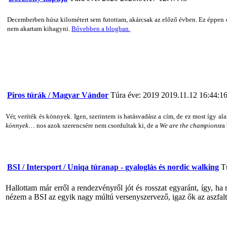
Decemberben húsz kilométert sem futottam, akárcsak az előző évben. Ez éppen 
nem akartam kihagyni.
Bővebben a blogban.
Piros túrák / Magyar Vándor
Túra éve: 2019
2019.11.12 16:44:1
Vér, veríték és könnyek. Igen, szerintem is hatásvadász a cím, de ez most így a
könnyek
… nos azok szerencsére nem csordultak ki, de a
We are the champions
ra
BSI / Intersport / Uniqa túranap - gyaloglás és nordic walking
T
Hallottam már erről a rendezvényről jót és rosszat egyaránt, így, h
nézem a BSI az egyik nagy múltú versenyszervező, igaz ők az aszfal