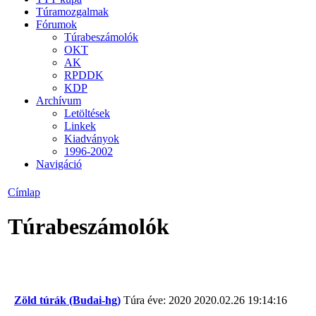
Túramozgalmak
Fórumok
Túrabeszámolók
OKT
AK
RPDDK
KDP
Archívum
Letöltések
Linkek
Kiadványok
1996-2002
Navigáció
Címlap
Túrabeszámolók
Zöld túrák (Budai-hg)
Túra éve: 2020
2020.02.26 19:14:16