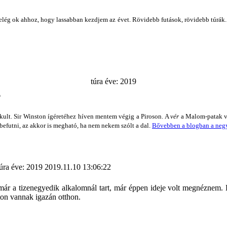
elég ok ahhoz, hogy lassabban kezdjem az évet. Rövidebb futások, rövidebb túrák
túra éve: 2019
6
lakult. Sir Winston ígéretéhez híven mentem végig a Piroson. A
vér
a Malom-patak vö
 befutni, az akkor is megható, ha nem nekem szólt a dal.
Bővebben a blogban a negye
úra éve: 2019
2019.11.10 13:06:22
a már a tizenegyedik alkalomnál tart, már éppen ideje volt megnéznem
ton vannak igazán otthon.