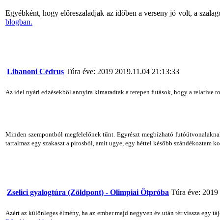
Egyébként, hogy előreszaladjak az időben a verseny jó volt, a szalag
blogban.
Libanoni Cédrus
Túra éve: 2019
2019.11.04 21:13:33
Az idei nyári edzésekből annyira kimaradtak a terepen futások, hogy a relatíve ro
Minden szempontból megfelelőnek tűnt. Egyrészt megbízható futóútvonalaknak t
tartalmaz egy szakaszt a pirosból, amit ugye, egy héttel később szándékoztam k
Zselici gyalogtúra (Zöldpont) - Olimpiai Ötpróba
Túra éve: 2019
Azért az különleges élmény, ha az ember majd negyven év után tér vissza egy tá