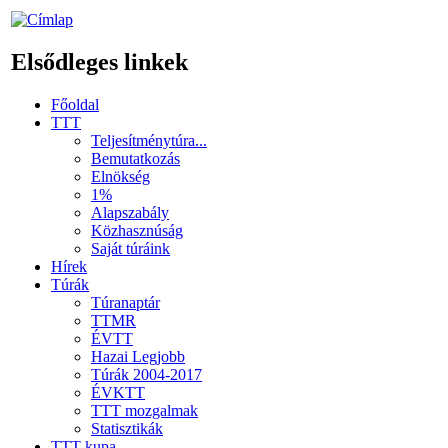
Elsődleges linkek
Főoldal
TTT
Teljesítménytúra...
Bemutatkozás
Elnökség
1%
Alapszabály
Közhasznúság
Saját túráink
Hírek
Túrák
Túranaptár
TTMR
ÉVTT
Hazai Legjobb
Túrák 2004-2017
ÉVKTT
TTT mozgalmak
Statisztikák
TTT kupa