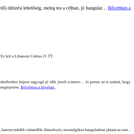
elő) öltözési lehetőség, meleg tea a célban, jó hangulat…
Bővebben a
. Ez lett a Libanoni Cédrus 21 TT.
któberhez képest ragyogó jó időt jósolt a meteo… és persze az is számít, hogy
 meglepetést.
Bővebben a blogban.
, hanem inkább valamiféle álmodozós, nosztalgikus hangulatban jártam az utat...