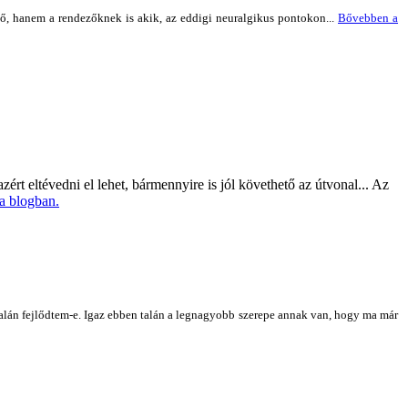
ető, hanem a rendezőknek is akik, az eddigi neuralgikus pontokon...
Bővebben a
ért eltévedni el lehet, bármennyire is jól követhető az útvonal... Az
a blogban.
talán fejlődtem-e. Igaz ebben talán a legnagyobb szerepe annak van, hogy ma már