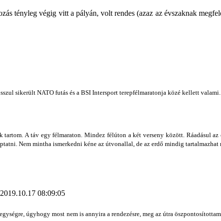
ozás tényleg végig vitt a pályán, volt rendes (azaz az évszaknak megfel
sszul sikerült NATO futás és a BSI Intersport terepfélmaratonja közé kellett valami
artom. A táv egy félmaraton. Mindez félúton a két verseny között. Ráadásul az o
optatni. Nem mintha ismerkedni kéne az útvonallal, de az erdő mindig tartalmazhat
2019.10.17 08:09:05
jegységre, úgyhogy most nem is annyira a rendezésre, meg az útra öszpontosítottam