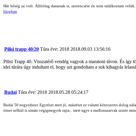
Hát hőség az volt. Állítólag darazsak is, szerencsére én nem találkoztam velü
blogban
Pilisi trapp 40/20
Túra éve: 2018
2018.09.03 13:56:16
Pilisi Trapp 40. Visszatérő vendég vagyok a maratoni távon. És így töb
idei túrára úgy indultam el, hogy azt gondoltam a sok kihagyás lelassí
Budai
Túra éve: 2018
2018.05.28 05:24:17
Budai 50 negyedszer. Egyrészt mert jó, másrészt ez valami kényszeres dolog nál
itiner nélkül is simán végigmegyek rajta... mert ugye a muflonszarvak szinte m