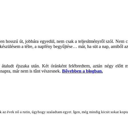
en hosszú út, jobbára egyedül, nem csak a teljesítményről szól. Nem 
felkészülésem a télre, a napfény begyűjtése… már, ha süt a nap, amiből az
an átaludt éjszaka után. Két óránként felébredtem, aztán négy előt
 napra, már nem is tűnt vészesnek.
Bővebben a blogban.
az évek nő a rutin, úgyhogy szaladtam egyet. Igen, még mindig kicsit sokat koptatja a