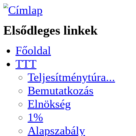
Elsődleges linkek
Főoldal
TTT
Teljesítménytúra...
Bemutatkozás
Elnökség
1%
Alapszabály