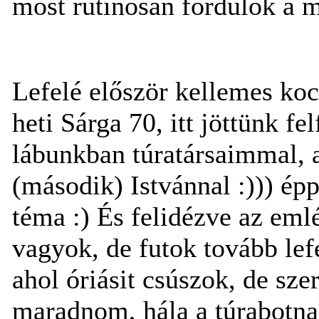
most rutinosan fordulok a m
Lefelé először kellemes ko
heti Sárga 70, itt jöttünk f
lábunkban túratársaimmal, a 
(második) Istvánnal :))) épp
téma :) És felidézve az eml
vagyok, de futok tovább lef
ahol óriásit csúszok, de sze
maradnom, hála a túrabotna