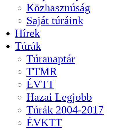
Közhasznúság
Saját túráink
Hírek
Túrák
Túranaptár
TTMR
ÉVTT
Hazai Legjobb
Túrák 2004-2017
ÉVKTT