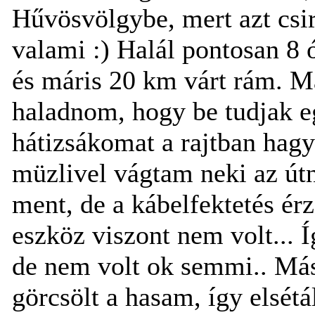
Hűvösvölgybe, mert azt csiri
valami :) Halál pontosan 8 
és máris 20 km várt rám. Ma
haladnom, hogy be tudjak eg
hátizsákomat a rajtban hagy
müzlivel vágtam neki az út
ment, de a kábelfektetés ér
eszköz viszont nem volt... 
de nem volt ok semmi.. Má
görcsölt a hasam, így elsét