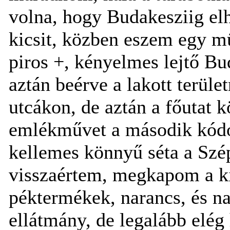
volna, hogy Budakesziig elh
kicsit, közben eszem egy müz
piros +, kényelmes lejtő Bu
aztán beérve a lakott terüle
utcákon, de aztán a főutat
emlékművet a második kódo
kellemes könnyű séta a Szé
visszaértem, megkapom a ki
péktermékek, narancs, és n
ellátmány, de legalább elég