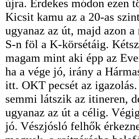
újra. Érdekes módon ezen tö
Kicsit kamu az a 20-as szin
ugyanaz az út, majd azon a 
S-n föl a K-körsétáig. Kéts
magam mint aki épp az Ever
ha a vége jó, irány a Hárma
itt. OKT pecsét az igazolás
semmi látszik az itineren, 
ugyanaz az út a célig. Végi
jó. Vészjósló felhők érkezn