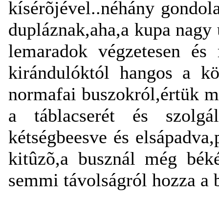
kísérõjével..néhány gondol
dupláznak,aha,a kupa nagy 
lemaradok végzetesen és
kirándulóktól hangos a k
normafai buszokról,értük m
a táblacserét és szolgál
kétségbeesve és elsápadva,
kitûzõ,a busznál még béké
semmi távolságról hozza a 