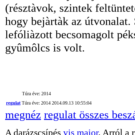
(résztàvok, szintek feltünte
hogy bejàrtàk az útvonalat
lefóliàzott becsomagolt pé
gyûmôlcs is volt.
Túra éve: 2014
regulat
Túra éve: 2014
2014.09.13 10:55:04
megnéz
regulat összes bes
A darázscsípés
vis maior
. Arról a