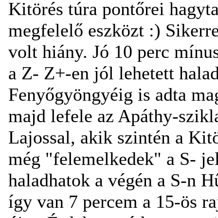
Kitörés túra pontőrei hagyta
megfelelő eszközt :) Sikerr
volt hiány. Jó 10 perc mínu
a Z- Z+-en jól lehetett hala
Fenyőgyöngyéig is adta mag
majd lefele az Apáthy-szikl
Lajossal, akik szintén a Kit
még "felemelkedek" a S- j
haladhatok a végén a S-n Hű
így van 7 percem a 15-ös raj