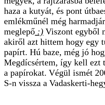
megyek, a rajtzárásba belefé
haza a kutyát, és pont útbae
emlékműnél még harmadjára
meglepő
:)
Viszont egyből m
akiről azt hittem hogy egy 
papírt. Hú baze, még jó ho
Megdícsértem, így kell ezt 
a papírokat. Végül ismét 2
S-n vissza a Vadaskerti-he