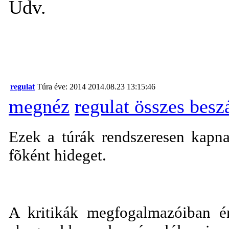
Üdv.
regulat
Túra éve: 2014
2014.08.23 13:15:46
megnéz
regulat összes bes
Ezek a túrák rendszeresen kapnak
fõként hideget.
A kritikák megfogalmazóiban én