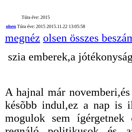
Túra éve: 2015
olsen
Túra éve: 2015
2015.11.22 13:05:58
megnéz
olsen összes beszá
szia emberek,a jótékonyság
A hajnal már novemberi,és
késõbb indul,ez a nap is i
mogulok sem ígérgetnek d
regnáló politikusok és a