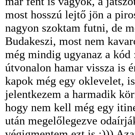
már fent is vagyok, a játszó
most hosszú lejtő jön a pir
nagyon szoktam futni, de mo
Budakeszi, most nem kavar
még mindig ugyanaz a kód :)
útvonalon hamar vissza is é
kapok még egy oklevelet, i
jelentkezem a harmadik kör
hogy nem kell még egy itine
után megelőlegezve odaírjá
végigmentem ezt is :))) Aza