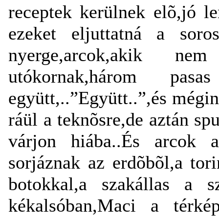
receptek kerülnek elõ,jó l
ezeket eljuttatná a soro
nyerge,arcok,akik ne
utókornak,három pas
együtt,..”Együtt..”,és még
ráül a teknõsre,de aztán sp
várjon hiába..És arcok a
sorjáznak az erdõbõl,a tor
botokkal,a szakállas a s
kékalsóban,Maci a térképé