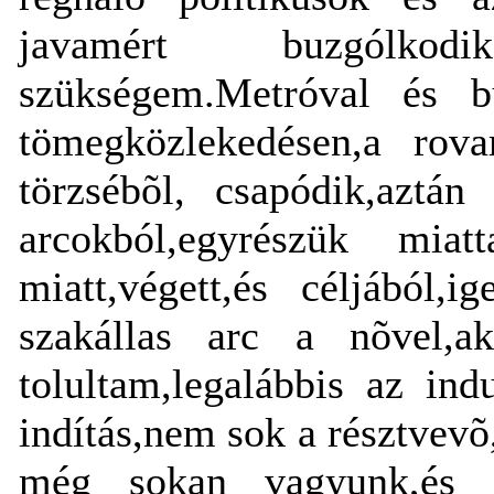
javamért buzgólkodi
szükségem.Metróval és bu
tömegközlekedésen,a rova
törzsébõl, csapódik,aztán
arcokból,egyrészük m
miatt,végett,és céljából,i
szakállas arc a nõvel,a
tolultam,legalábbis az indu
indítás,nem sok a résztvevõ,
még sokan vagyunk,és eg