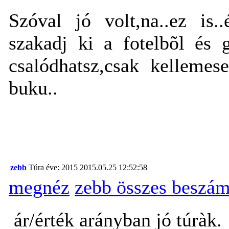
Szóval jó volt,na..ez is.
szakadj ki a fotelbõl és
csalódhatsz,csak kellemese
buku..
zebb
Túra éve: 2015
2015.05.25 12:52:58
megnéz
zebb összes beszám
ár/érték arányban jó túràk.