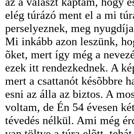
az a választ kaptam, hogy e
elég túrázó ment el a mi túr
perselyeznek, meg nyugdíjas
Mi inkább azon leszünk, ho
õket, mert így még a nevezé
ezek itt rendezkednek. A k
mert a csattanót késõbbre 
esni az álla az biztos. A mo
voltam, de Én 54 évesen ké
tévedés nélkül. Ami még érd
van töltve a túra elõtt, tehá