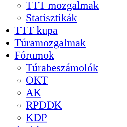
TTT mozgalmak
Statisztikák
TTT kupa
Túramozgalmak
Fórumok
Túrabeszámolók
OKT
AK
RPDDK
KDP