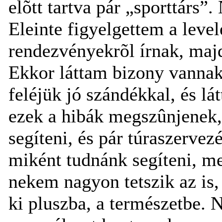
elõtt tartva pár „sporttárs
Eleinte figyelgettem a leve
rendezvényekrõl írnak, maj
Ekkor láttam bizony vannak
feléjük jó szándékkal, és l
ezek a hibák megszûnjenek
segíteni, és pár túraszerve
miként tudnánk segíteni, me
nekem nagyon tetszik az is
ki pluszba, a természetbe. 