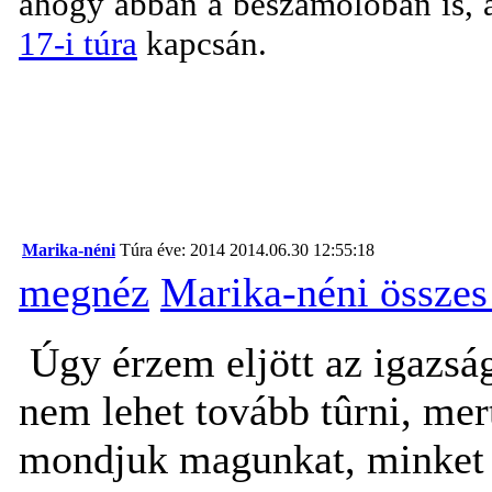
ahogy abban a beszámolóban is, 
17-i túra
kapcsán.
Marika-néni
Túra éve: 2014
2014.06.30 12:55:18
megnéz
Marika-néni összes
Úgy érzem eljött az igazság
nem lehet tovább tûrni, mer
mondjuk magunkat, minket j