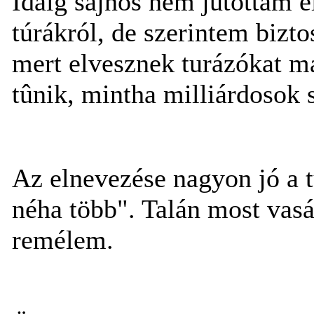
Idáig sajnos nem jutottam e
túrákról, de szerintem bizt
mert elvesznek turázókat má
tûnik, mintha milliárdosok 
Az elnevezése nagyon jó a 
néha több". Talán most vas
remélem.