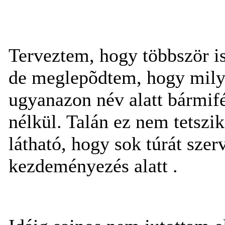
Terveztem, hogy többször i
de meglepõdtem, hogy mily
ugyanazon név alatt bármif
nélkül. Talán ez nem tetszi
látható, hogy sok túrát sze
kezdeményezés alatt .