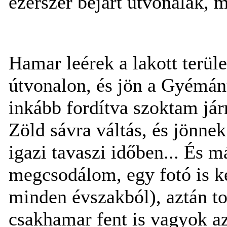
ezerszer bejárt útvonalak, 
Hamar leérek a lakott terüle
útvonalon, és jön a Gyémánt
inkább fordítva szoktam járn
Zöld sávra váltás, és jönne
igazi tavaszi időben... És má
megcsodálom, egy fotó is ké
minden évszakból), aztán to
csakhamar fent is vagyok az