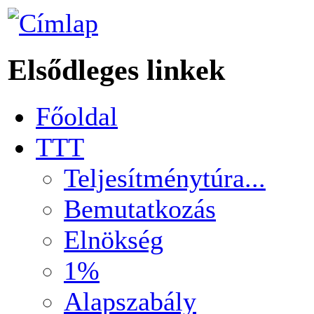
Elsődleges linkek
Főoldal
TTT
Teljesítménytúra...
Bemutatkozás
Elnökség
1%
Alapszabály