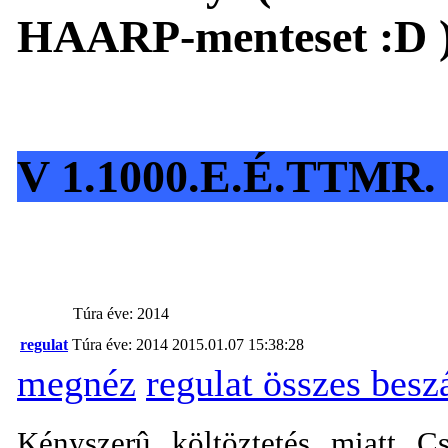
HAARP-menteset :D ) 
V 1.1000.E.É.TTMR. 
Túra éve: 2014
regulat
Túra éve: 2014
2015.01.07 15:38:28
megnéz
regulat összes bes
Kényszerû költöztetés miatt C