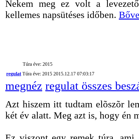
Nekem meg ez volt a levezető, 
kellemes napsütéses időben.
Bőve
Túra éve: 2015
regulat
Túra éve: 2015
2015.12.17 07:03:17
megnéz
regulat összes bes
Azt hiszem itt tudtam elõszõr le
két év alatt. Meg azt is, hogy én 
Ez viszont egy remek túra, ami