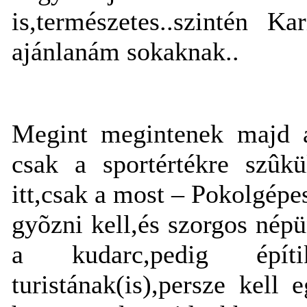
is,természetes..szintén K
ajánlanám sokaknak..
Megint megintenek majd az
csak a sportértékre szûkü
itt,csak a most – Pokolgépe
gyõzni kell,és szorgos nép
a kudarc,pedig épí
turistának(is),persze kell