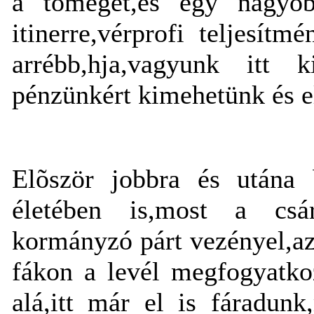
a tömeget,és egy nagyob
itinerre,vérprofi teljesít
arrébb,hja,vagyunk itt 
pénzünkért kimehetünk és e
Elõször jobbra és utána 
életében is,most a csár
kormányzó párt vezényel,a
fákon a levél megfogyatkoz
alá,itt már el is fáradun