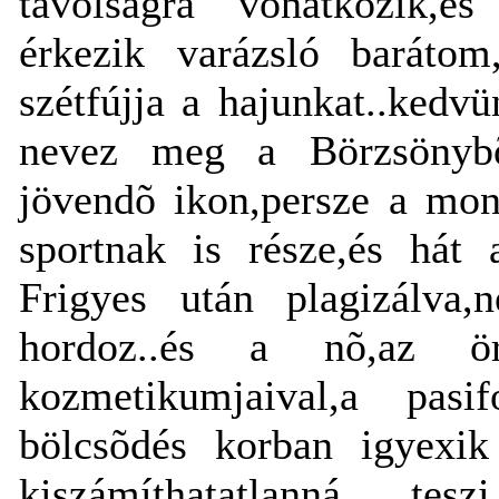
távolságra vonatkozik,é
érkezik varázsló barátom
szétfújja a hajunkat..kedvün
nevez meg a Börzsönybõl
jövendõ ikon,persze a mon
sportnak is része,és hát
Frigyes után plagizálva,
hordoz..és a nõ,az 
kozmetikumjaival,a pas
bölcsõdés korban igyexik 
kiszámíthatatlanná t