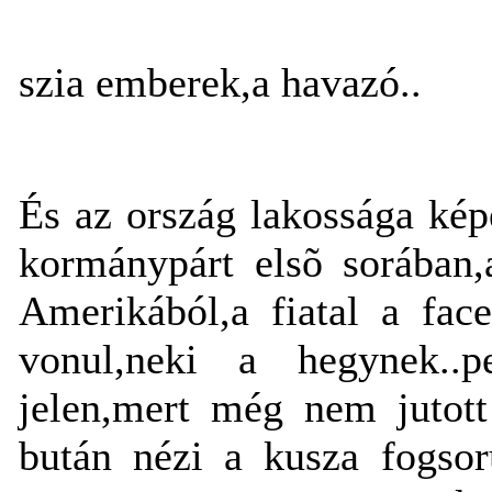
szia emberek,a havazó..
És az ország lakossága kép
kormánypárt elsõ sorában,
Amerikából,a fiatal a fac
vonul,neki a hegynek..pe
jelen,mert még nem jutott 
bután nézi a kusza fogsor