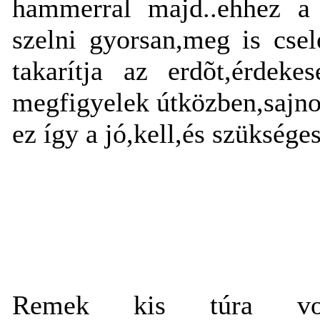
hammerral majd..ehhez a 
szelni gyorsan,meg is cse
takarítja az erdõt,érdeke
megfigyelek útközben,sajn
ez így a jó,kell,és szükséges
Remek kis túra volt