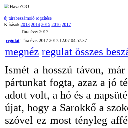
HavaZOO
új túrabeszámoló rögzítése
Kiírások:
2013
2014
2015
2016
2017
Túra éve: 2017
regulat
Túra éve: 2017
2017.12.07 04:57:37
megnéz
regulat összes bes
Ismét a hosszú távon, már 
pártunkat fogta, azaz a jó t
adott volt, a hó és a napsü
újat, hogy a Sarokkő a szok
szóvel ez most tényleg aff