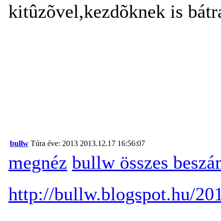
kitûzõvel,kezdõknek is bátr
bullw
Túra éve: 2013
2013.12.17 16:56:07
megnéz
bullw összes beszá
http://bullw.blogspot.hu/2