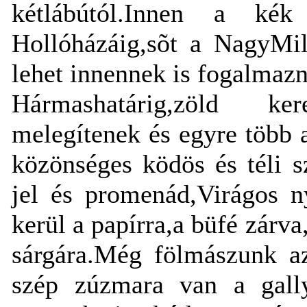
kétlábútól.Innen a kék 
Hollóházáig,sõt a NagyMil
lehet innennek is fogalmazn
Hármashatárig,zöld ke
melegítenek és egyre több 
közönséges ködös és téli s
jel és promenád,Virágos n
kerül a papírra,a büfé zárv
sárgára.Még fölmászunk a
szép zúzmara van a gall