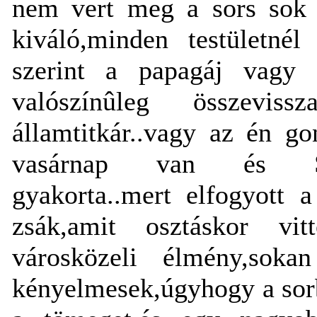
nem vert meg a sors sok é
kiváló,minden testületnél
szerint a papagáj vagy 
valószínûleg összevis
államtitkár..vagy az én g
vasárnap van és Szé
gyakorta..mert elfogyott 
zsák,amit osztáskor v
városközeli élmény,sok
kényelmesek,úgyhogy a sorb