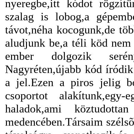
nyeregbe,itt kódot rögzít
szalag is lobog,a gépemb
távot,néha kocogunk,de töb
aludjunk be,a téli köd nem
ember dolgozik serén
Nagyréten,újabb kód íródik 
a jel
.Ezen a piros jelig b
csoportot alakítunk,egy-
haladok,ami köztudott
medencében.Társaim szélsõ 