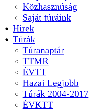
Közhasznúság
Saját túráink
Hírek
Túrák
Túranaptár
TTMR
ÉVTT
Hazai Legjobb
Túrák 2004-2017
ÉVKTT