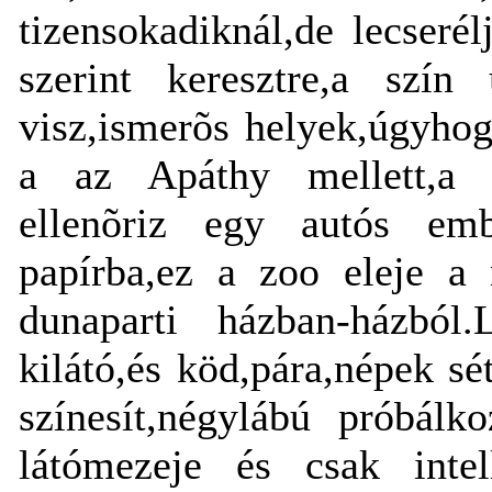
tizensokadiknál,de lecserél
szerint keresztre,a szín 
visz,ismerõs helyek,úgyhog
a az Apáthy mellett,a k
ellenõriz egy autós emb
papírba,ez a zoo eleje a 
dunaparti házban-házból.
kilátó,és köd,pára,népek sé
színesít,négylábú próbálko
látómezeje és csak intel