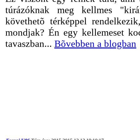
túrázóknak meg kellmes "kirá
követhetõ térképpel rendelkezi
mondjak? Én egy kellemeset koc
tavaszban...
Bõvebben a blogban