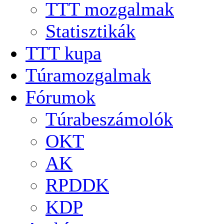
TTT mozgalmak
Statisztikák
TTT kupa
Túramozgalmak
Fórumok
Túrabeszámolók
OKT
AK
RPDDK
KDP