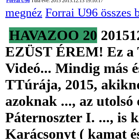
Forrai U96
Túra éve: 2015
2015.12.13 19:10:17
megnéz
Forrai U96 összes 
HAVAZOO 20
20151
EZÜST ÉREM! Ez a TT
Videó... Mindig más é
TTúrája, 2015, akikn
azoknak ..., az utolsó 
Páternoszter I. ..., is 
Karácsonyt ( kamat és