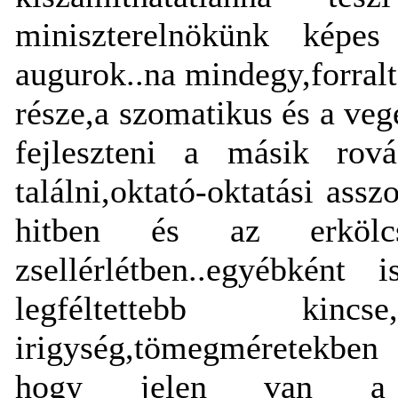
miniszterelnökünk képes
augurok..na mindegy,forralt
része,a szomatikus és a vege
fejleszteni a másik rová
találni,oktató-oktatási ass
hitben és az erkölcs
zsellérlétben..egyébkén
legféltettebb kin
irigység,tömegméretekben 
hogy jelen van a te