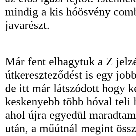
mindig a kis hóösvény comb
javarészt.
Már fent elhagytuk a Z jelzé
útkereszteződést is egy jobb
de itt már látszódott hogy 
keskenyebb több hóval teli
ahol újra egyedül maradtam
után, a műútnál megint öss