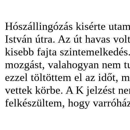
Hószállingózás kisérte uta
István útra. Az út havas vol
kisebb fajta szintemelkedés
mozgást, valahogyan nem tu
ezzel töltöttem el az időt, 
vettek körbe. A K jelzést n
felkészültem, hogy varróház