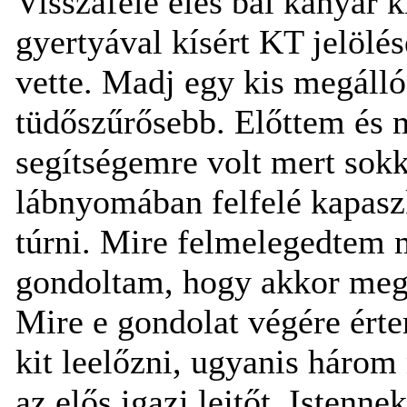
Visszafelé éles bal kanyar k
gyertyával kísért KT jelölé
vette. Madj egy kis megáll
tüdőszűrősebb. Előttem és 
segítségemre volt mert sok
lábnyomában felfelé kapasz
túrni. Mire felmelegedtem m
gondoltam, hogy akkor megi
Mire e gondolat végére ért
kit leelőzni, ugyanis háro
az elős igazi lejtőt. Istenne