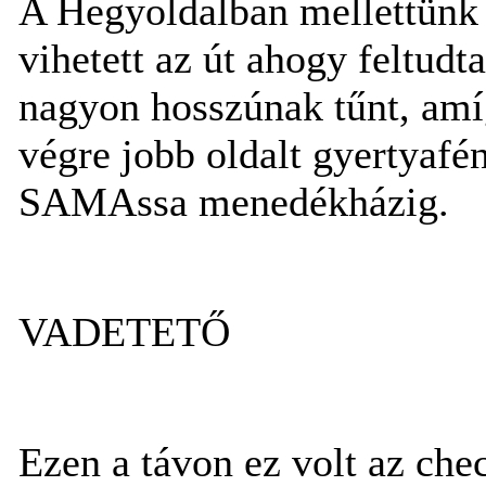
A Hegyoldalban mellettünk 
vihetett az út ahogy feltud
nagyon hosszúnak tűnt, amíg
végre jobb oldalt gyertyafé
SAMAssa menedékházig.
VADETETŐ
Ezen a távon ez volt az che