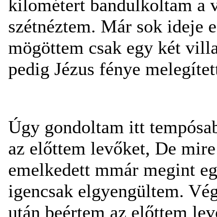
kilométert bandulkoltam a v
szétnéztem. Már sok ideje e
mögöttem csak egy két vill
pedig Jézus fénye melegítet
Úgy gondoltam itt tempósab
az előttem levőket, De mire
emelkedett mmár megint egy
igencsak elgyengültem. Vég
után beértem az előttem lev