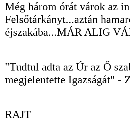
Még három órát várok az in
Felsőtárkányt...aztán hamar
éjszakába...MÁR ALIG V
"Tudtul adta az Úr az Ő szab
megjelentette Igazságát" - 
RAJT