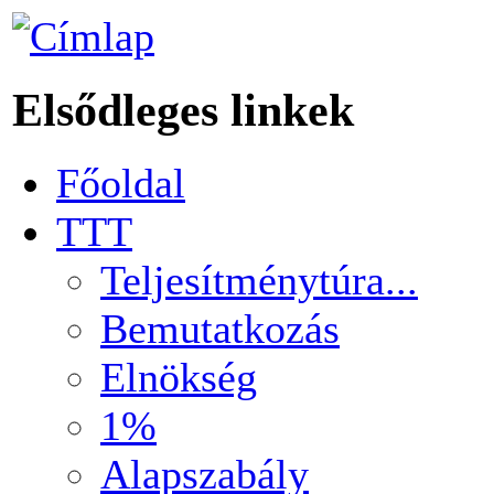
Elsődleges linkek
Főoldal
TTT
Teljesítménytúra...
Bemutatkozás
Elnökség
1%
Alapszabály