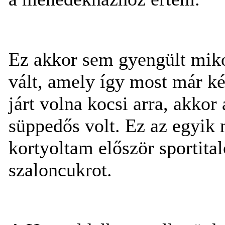
Ez akkor sem gyengült miko
vált, amely így most már ké
járt volna kocsi arra, akko
süppedős volt. Ez az egyik 
kortyoltam először sportit
szaloncukrot.