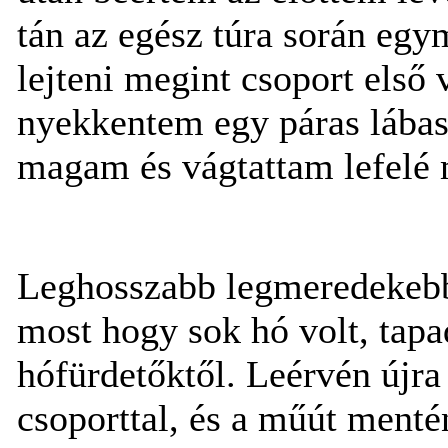
tán az egész túra során egy
lejteni megint csoport első 
nyekkentem egy páras lábast.
magam és vágtattam lefelé m
Leghosszabb legmeredekebb 
most hogy sok hó volt, tapa
hófürdetőktől. Leérvén újra
csoporttal, és a műút ment