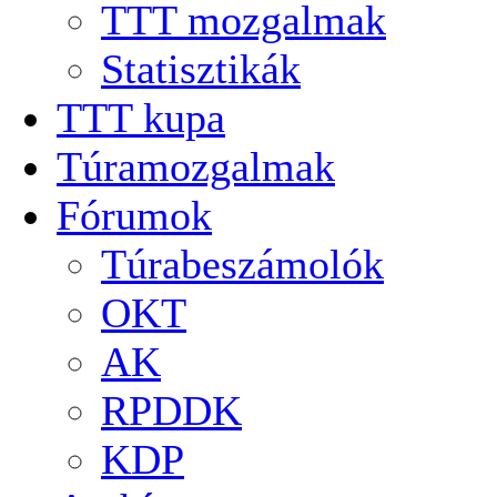
TTT mozgalmak
Statisztikák
TTT kupa
Túramozgalmak
Fórumok
Túrabeszámolók
OKT
AK
RPDDK
KDP