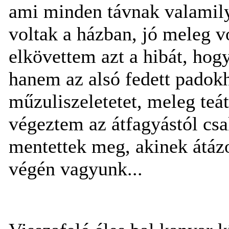
ami minden távnak valamily
voltak a házban, jó meleg vo
elkövettem azt a hibát, hog
hanem az alsó fedett padokh
műzuliszeletetet, meleg teát
végeztem az átfagyástól csa
mentettek meg, akinek átázo
végén vagyunk...