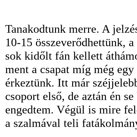
Tanakodtunk merre. A jelzés
10-15 összeverődhettünk, a
sok kidőlt fán kellett áth
ment a csapat míg még egy
érkeztünk. Itt már széjjele
csoport első, de aztán én se
engedtem. Végül is mire fe
a szalmával teli fatákolmán