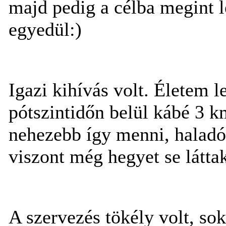
majd pedig a célba megint l
egyedül:)
Igazi kihívás volt. Életem l
pótszintidőn belül kábé 3 k
nehezebb így menni, haladó
viszont még hegyet se láttak
A szervezés tökély volt, sok