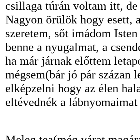
csillaga túrán voltam itt, d
Nagyon örülök hogy esett, a
szeretem, sőt imádom Isten
benne a nyugalmat, a csendet
ha már járnak előttem letapo
mégsem(bár jó pár százan 
elképzelni hogy az élen hal
eltévednék a lábnyomaimat k
Meleg tea(még várat magára)