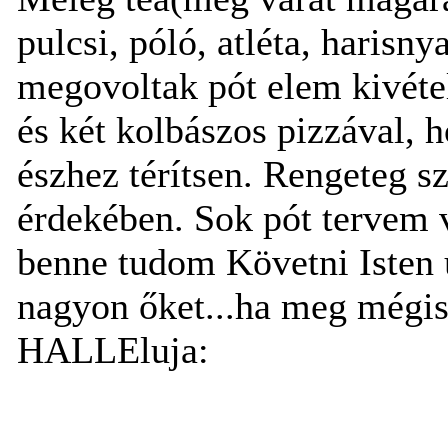
pulcsi, póló, atléta, harisn
megovoltak pót elem kivétel
és két kolbászos pizzával, 
észhez térítsen. Rengeteg s
érdekében. Sok pót tervem 
benne tudom Követni Isten 
nagyon őket...ha meg mégi
HALLEluja: