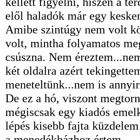
kellett figyelni, hiszen a t
elől haladók már egy kesken
Amibe szintúgy nem volt kö
volt, mintha folyamatos meg
csúszna. Nem éreztem...nem 
két oldalra azért tekingett
meneteltünk...nem is annyir
De ez a hó, viszont megtor
mégiscsak egy kiadós emel
lépés kisebb fajta küzdelem
a menedékházhoz értem.