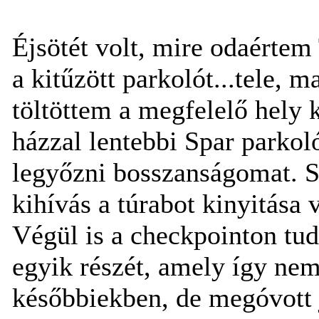
Éjsötét volt, mire odaérte
a kitűzött parkolót...tele, m
töltöttem a megfelelő hely 
házzal lentebbi Spar parkol
legyőzni bosszanságomat. S 
kihívás a túrabot kinyitása 
Végül is a checkpointon tud
egyik részét, amely így nem 
későbbiekben, de megóvott 