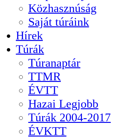
Közhasznúság
Saját túráink
Hírek
Túrák
Túranaptár
TTMR
ÉVTT
Hazai Legjobb
Túrák 2004-2017
ÉVKTT