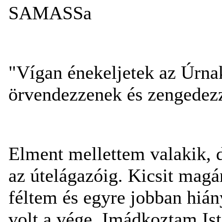
SAMASSa
"Vígan énekeljetek az Úrnak
örvendezzenek és zengedezz
Elment mellettem valakik, 
az útelágazóig. Kicsit mag
féltem és egyre jobban hiá
volt a vége. Imádkoztam Is