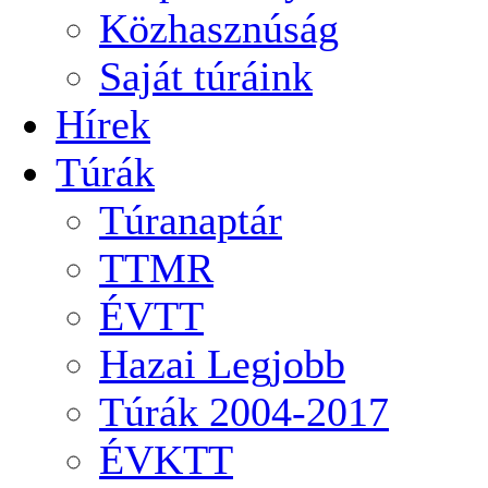
Közhasznúság
Saját túráink
Hírek
Túrák
Túranaptár
TTMR
ÉVTT
Hazai Legjobb
Túrák 2004-2017
ÉVKTT