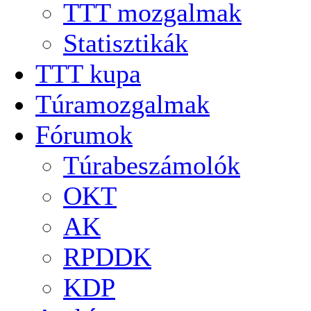
TTT mozgalmak
Statisztikák
TTT kupa
Túramozgalmak
Fórumok
Túrabeszámolók
OKT
AK
RPDDK
KDP