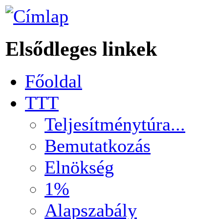
Elsődleges linkek
Főoldal
TTT
Teljesítménytúra...
Bemutatkozás
Elnökség
1%
Alapszabály