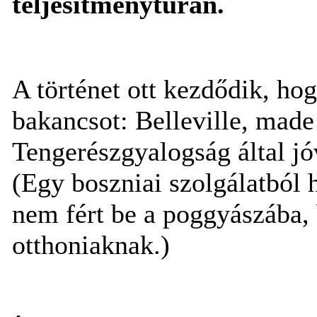
teljesítménytúrán.
A történet ott kezdődik, h
bakancsot: Belleville, mad
Tengerészgyalogság által j
(Egy boszniai szolgálatból 
nem fért be a poggyászába, 
otthoniaknak.)