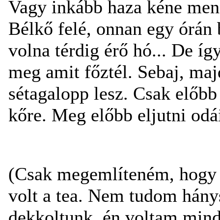
Vagy inkább haza kéne men
Bélkő felé, onnan egy órán
volna térdig érő hó... De íg
meg amit főztél. Sebaj, maj
sétagalopp lesz. Csak előbb
kőre. Meg előbb eljutni odá
(Csak megemlíteném, hogy 
volt a tea. Nem tudom hánys
dekkoltunk, én voltam mind