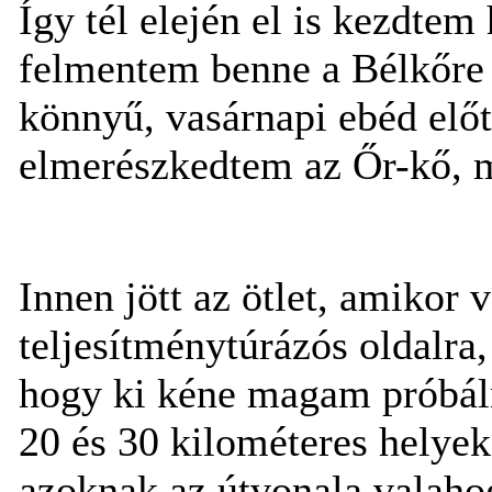
Így tél elején el is kezdte
felmentem benne a Bélkőre 
könnyű, vasárnapi ebéd előt
elmerészkedtem az Őr-kő, 
Innen jött az ötlet, amikor v
teljesítménytúrázós oldalra
hogy ki kéne magam próbáln
20 és 30 kilométeres helyek
azoknak az útvonala valaho