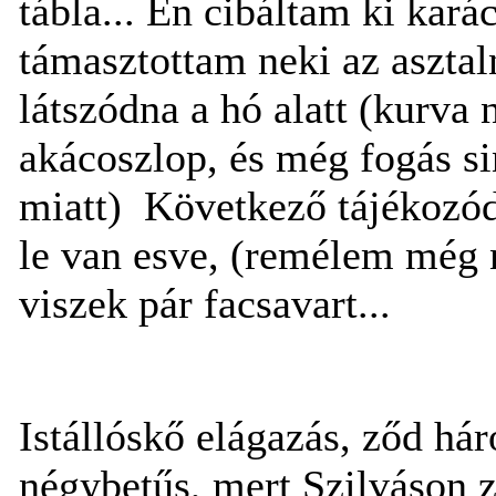
tábla... Én cibáltam ki kará
támasztottam neki az aszta
látszódna a hó alatt (kurva 
akácoszlop, és még fogás sin
miatt) Következő tájékozód
le van esve, (remélem még 
viszek pár facsavart...
Istállóskő elágazás, ződ hár
négybetűs, mert Szilváson 