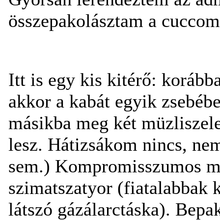
összepakolásztam a cuccom
Itt is egy kis kitérő: korá
akkor a kabát egyik zsebébe 
másikba meg két müzliszelet
lesz. Hátizsákom nincs, ne
sem.) Kompromisszumos meg
szimatszatyor (fiatalabbak 
látszó gázálarctáska). Bepak