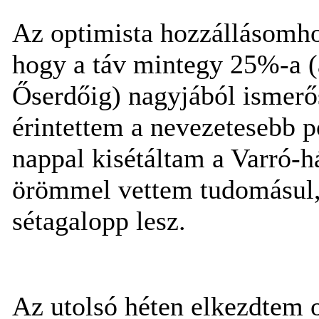
Az optimista hozzállásomho
hogy a táv mintegy 25%-a (
Őserdőig) nagyjából ismerő
érintettem a nevezetesebb p
nappal kisétáltam a Varró-h
örömmel vettem tudomásul,
sétagalopp lesz.
Az utolsó héten elkezdtem o