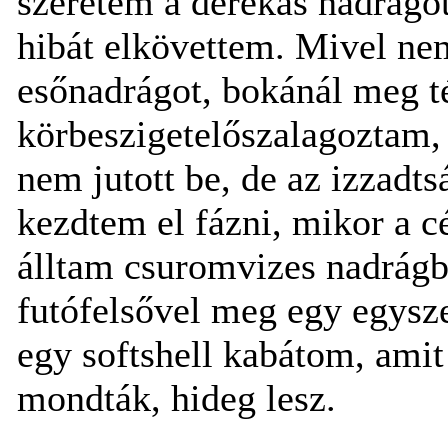
szeretem a derekas nadrágot
hibát elkövettem. Mivel ne
esőnadrágot, bokánál meg t
körbeszigetelőszalagoztam, 
nem jutott be, de az izzadt
kezdtem el fázni, mikor a cé
álltam csuromvizes nadrágb
futófelsővel meg egy egysz
egy softshell kabátom, ami
mondták, hideg lesz.