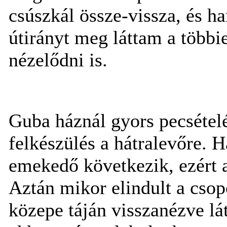
csúszkál össze-vissza, és 
útirányt meg láttam a többi
nézelődni is.
Guba háznál gyors pecsételé
felkészülés a hátralevőre. 
emekedő következik, ezért 
Aztán mikor elindult a csop
közepe táján visszanézve lát