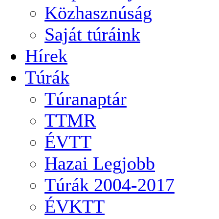
Közhasznúság
Saját túráink
Hírek
Túrák
Túranaptár
TTMR
ÉVTT
Hazai Legjobb
Túrák 2004-2017
ÉVKTT