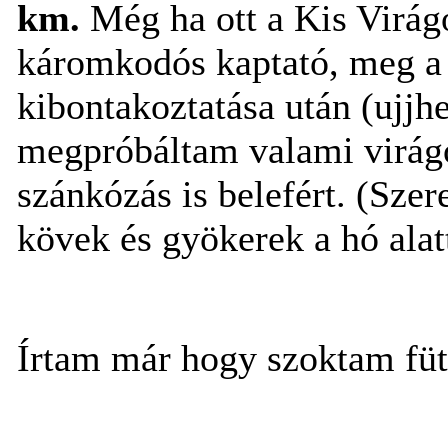
km.
Még ha ott a Kis Virágo
káromkodós kaptató, meg a
kibontakoztatása után (ujjh
megpróbáltam valami virágo
szánkózás is belefért. (Sze
kövek és gyökerek a hó alat
Írtam már hogy szoktam fü