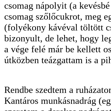
csomag nápolyit (a kevésbé 
csomag szőlőcukrot, meg e
(folyékony kávéval töltött 
bizonyult, de lehet, hogy l
a vége felé már be kellett o
útközben teázgattam is a p
Rendbe szedtem a ruházatom
Kantáros munkásnadrág (egé