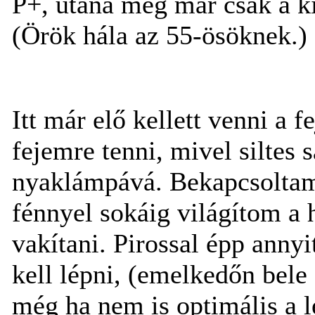
P+, utána meg már csak a ki
(Örök hála az 55-ösöknek.)
Itt már elő kellett venni a
fejemre tenni, mivel siltes s
nyaklámpává. Bekapcsoltam 
fénnyel sokáig világítom a 
vakítani. Pirossal épp annyi
kell lépni, (emelkedőn bel
még ha nem is optimális a l