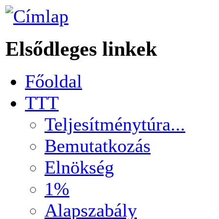
Elsődleges linkek
Főoldal
TTT
Teljesítménytúra...
Bemutatkozás
Elnökség
1%
Alapszabály