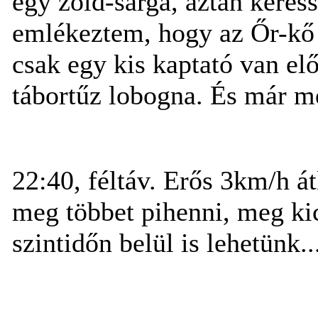
egy zöld-sárga, aztán keres
emlékeztem, hogy az Őr-kő h
csak egy kis kaptató van elő
tábortűz lobogna. És már me
22:40, féltáv. Erős 3km/h á
meg többet pihenni, meg ki
szintidőn belül is lehetünk..