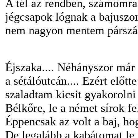
A tél az rendben, számomra 
jégcsapok lógnak a bajusz
nem nagyon mentem párszáz 
Éjszaka.... Néhányszor má
a sétálóutcán.... Ezért előtt
szaladtam kicsit gyakorolni
Bélkőre, le a német sírok fe
Éppencsak az volt a baj, ho
De legalább a kabátomat le 