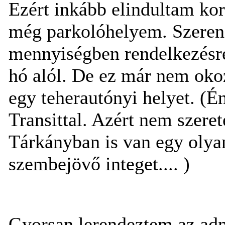
Ezért inkább elindultam ko
még parkolóhelyem. Szerenc
mennyiségben rendelkezésre 
hó alól. De ez már nem okoz
egy teherautónyi helyet. (Én
Transittal. Azért nem szeret
Tárkányban is van egy olya
szembejövő integet.... )
Gyorsan lerendeztem az adm