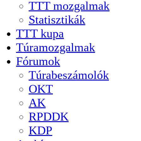
TTT mozgalmak
Statisztikák
TTT kupa
Túramozgalmak
Fórumok
Túrabeszámolók
OKT
AK
RPDDK
KDP