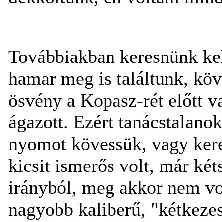
Továbbiakban keresnünk kell
hamar meg is találtunk, köve
ösvény a Kopasz-rét előtt va
ágazott. Ezért tanácstalano
nyomot kövessük, vagy kere
kicsit ismerős volt, már két
irányból, meg akkor nem vo
nagyobb kaliberű, "kétkeze