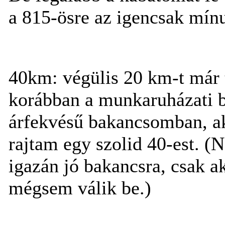
a 815-ösre az igencsak mínu
40km: végülis 20 km-t már 
korábban a munkaruházati b
árfekvésű bakancsomban, ak
rajtam egy szolid 40-est. (
igazán jó bakancsra, csak a
mégsem válik be.)