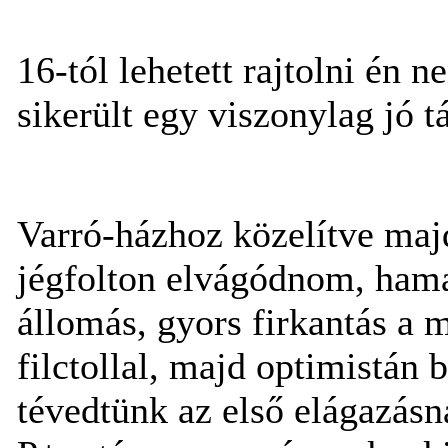
16-tól lehetett rajtolni én 
sikerült egy viszonylag jó t
Varró-házhoz közelítve maj
jégfolton elvágódnom, hamar
állomás, gyors firkantás a m
filctollal, majd optimistán 
tévedtünk az első elágazásn