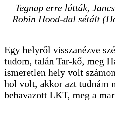
Tegnap erre látták, Jancs
Robin Hood-dal sétált (H
Egy helyről visszanézve sz
tudom, talán Tar-kő, meg Há
ismeretlen hely volt számom
hol volt, akkor azt tudnám 
behavazott LKT, meg a marko