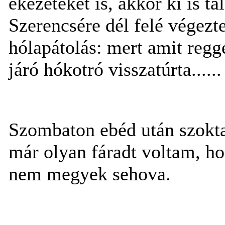
ékezeteket is, akkor ki is t
Szerencsére dél felé végezt
hólapátolás: mert amit regg
járó hókotró visszatúrta......
Szombaton ebéd után szokta
már olyan fáradt voltam, h
nem megyek sehova.