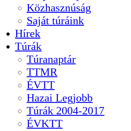
Közhasznúság
Saját túráink
Hírek
Túrák
Túranaptár
TTMR
ÉVTT
Hazai Legjobb
Túrák 2004-2017
ÉVKTT