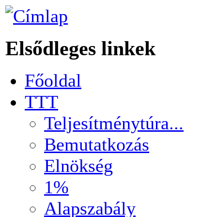
Elsődleges linkek
Főoldal
TTT
Teljesítménytúra...
Bemutatkozás
Elnökség
1%
Alapszabály