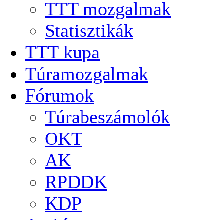
TTT mozgalmak
Statisztikák
TTT kupa
Túramozgalmak
Fórumok
Túrabeszámolók
OKT
AK
RPDDK
KDP