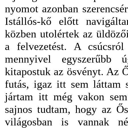
nyomot azonban szerencsére
Istállós-kő előtt navigál
közben utolértek az üldöz
a felvezetést. A csúcsról
mennyivel egyszerűbb 
kitapostuk az ösvényt. Az 
futás, igaz itt sem látta
jártam itt még vakon sem 
sajnos tudtam, hogy az Ő
világosban is vannak n