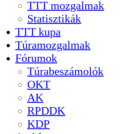
TTT mozgalmak
Statisztikák
TTT kupa
Túramozgalmak
Fórumok
Túrabeszámolók
OKT
AK
RPDDK
KDP