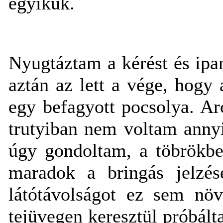
egyikük.
Nyugtáztam a kérést és ip
aztán az lett a vége, hogy
egy befagyott pocsolya. Ar
trutyiban nem voltam anny
úgy gondoltam, a töbrökbe
maradok a bringás jelzés
látótávolságot ez sem növ
tejüvegen keresztül próbált