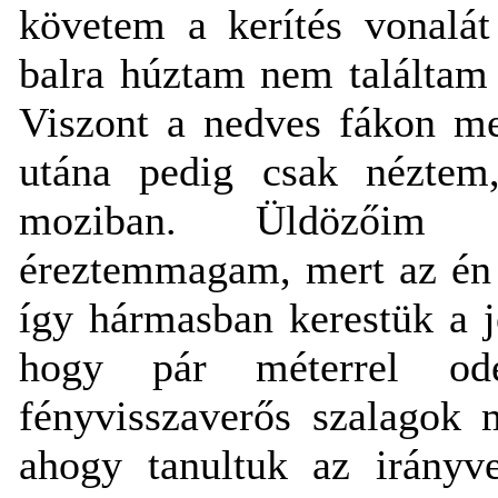
követem a kerítés vonalát
balra húztam nem találtam
Viszont a nedves fákon me
utána pedig csak néztem
moziban. Üldözőim l
éreztemmagam, mert az én 
így hármasban kerestük a j
hogy pár méterrel odé
fényvisszaverős szalagok 
ahogy tanultuk az irányv