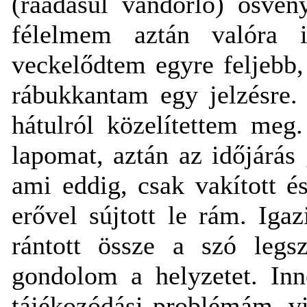
(ráadásul vándorló) ösvén
félelmem aztán valóra i
veckelődtem egyre feljebb
rábukkantam egy jelzésre.
hátulról közelítettem meg
lapomat, aztán az időjárás 
ami eddig, csak vakított é
erővel sújtott le rám. Igaz
rántott össze a szó legsz
gondolom a helyzetet. In
tájékozódási problémám, vi