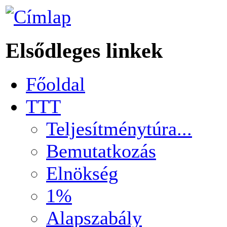
Elsődleges linkek
Főoldal
TTT
Teljesítménytúra...
Bemutatkozás
Elnökség
1%
Alapszabály