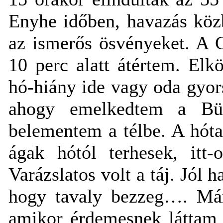
Enyhe időben, havazás köz
az ismerős ösvényeket. A 
10 perc alatt átértem. El
hó-hiány ide vagy oda gyor
ahogy emelkedtem a Bük
belementem a télbe. A hóta
ágak hótól terhesek, itt-
Varázslatos volt a táj. Jól 
hogy tavaly bezzeg…. Már
amikor érdemesnek láttam 