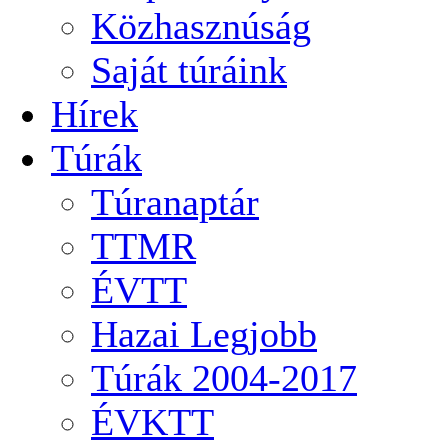
Közhasznúság
Saját túráink
Hírek
Túrák
Túranaptár
TTMR
ÉVTT
Hazai Legjobb
Túrák 2004-2017
ÉVKTT