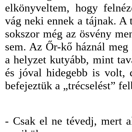
elkönyveltem, hogy felnéz
vág neki ennek a tájnak. A 
sokszor még az ösvény men
sem. Az Őr-kő háznál meg 
a helyzet kutyább, mint ta
és jóval hidegebb is volt, 
befejeztük a „trécselést” f
- Csak el ne tévedj, mert 