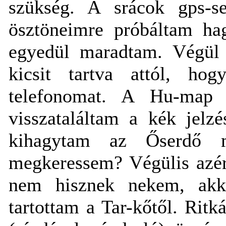
szükség. A srácok gps-s
ösztöneimre próbáltam hag
egyedül maradtam. Végül 
kicsit tartva attól, ho
telefonomat. A Hu-map 
visszataláltam a kék jelz
kihagytam az Őserdő me
megkeressem? Végülis azér
nem hisznek nekem, akko
tartottam a Tar-kőtől. Ritká