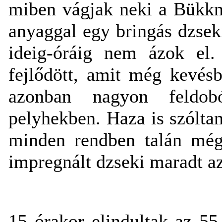
miben vágjak neki a Bükkn
anyaggal egy bringás dzsek
ideig-óráig nem ázok el.
fejlődött, amit még kevés
azonban nagyon feldob
pelyhekben. Haza is szólta
minden rendben talán még 
impregnált dzseki maradt a
15 órakor elindultak az 55