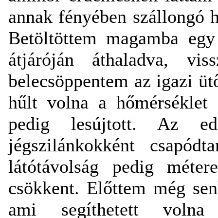
annak fényében szállongó h
Betöltöttem magamba egy 
átjáróján áthaladva, vi
belecsöppentem az igazi ütő
hűlt volna a hőmérséklet 
pedig lesújtott. Az e
jégszilánkokként csapó
látótávolság pedig méter
csökkent. Előttem még sen
ami segíthetett voln