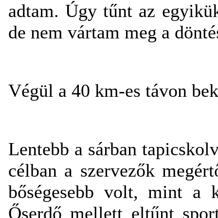
adtam. Úgy tűnt az egyikük 
de nem vártam meg a döntés
Végül a 40 km-es távon be
Lentebb a sárban tapicskol
célban a szervezők megért
bőségesebb volt, mint a k
Őserdő mellett eltűnt spor