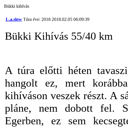
Bükki kihívás
L.a.slow
Túra éve: 2018
2018.02.05 06:09:39
Bükki Kihívás 55/40 km
A túra előtti héten tavaszi
hangolt ez, mert korább
kihíváson veszek részt. A s
pláne, nem dobott fel. Sz
Egerben, ez sem kecsegte