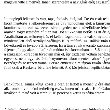
magával vitte a menyét. Innen szerencsére a navigálás elég egyszerű
Itt meglepő lelkesedés várt, taps, fotózás, étel, ital. De én csak t
kicsit megtörte a lelkesedésemet és úgy gondoltam élek a kiírásban
komfortosabb szakasz szerencsére engedett némi nézelődésre lehetősé
amiben fogyaszthatóra hűlt az ital. Jót slukkoltam belőle és itt ért
Analizáltam az ízélményt, és el kellett fogadnom, ha valaki nyitott
mindemellett első osztályú szélhajtó is. A műútról az istállók utá
következett és tovább a Z jelzésen. Ez a túra egyik gyorsító szakasz
fejemen, hogy akár a lillafüredi műútra is lekoccanhatnák. 5-
6 km
le
a szakaszon korábban tévedtem már el, így tisztában voltam benézhe
egyenes, néha egymást érintő nyomvonalakon mentek, ahová éppen 
beszélgetés neszezett volna. Persze emberek éjféltájban ritkán jár
futni csak a Keskeny-bérc felé lehetett. A Z kör jelzésen lepilickáz
Bánkútról a Tamás kútig közel 2 órán át tartott a menet. 2 óra ala
alkaromban volt némi terheltség érzés. Innen már csak a Kaló Gábor
kiválóan futható volt a terep 2: 16 perckor sikerült is célba érnem.
A körülményeknek köszönhetően szavakkal nehezen leírható élmény 