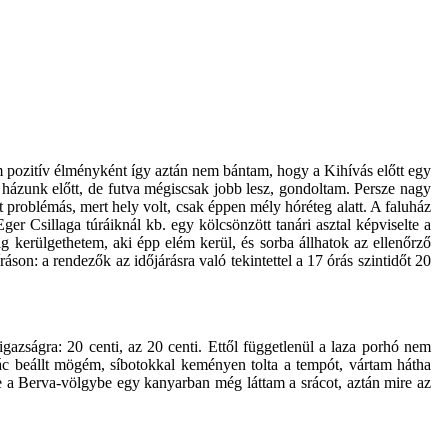
pozitív élményként így aztán nem bántam, hogy a Kihívás előtt egy
a házunk előtt, de futva mégiscsak jobb lesz, gondoltam. Persze nagy
t problémás, mert hely volt, csak éppen mély hóréteg alatt. A faluház
ger Csillaga túráiknál kb. egy kölcsönzött tanári asztal képviselte a
ig kerülgethetem, aki épp elém kerül, és sorba állhatok az ellenőrző
n: a rendezők az időjárásra való tekintettel a 17 órás szintidőt 20
gazságra: 20 centi, az 20 centi. Ettől függetlenül a laza porhó nem
ác beállt mögém, síbotokkal keményen tolta a tempót, vártam hátha
rve a Berva-völgybe egy kanyarban még láttam a srácot, aztán mire az