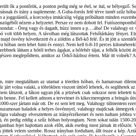
erült ők a pontőrök, a ponton pedig még se étel, se ital, se bélyegző.
másnak és irány a naplemente. A Guba-forrás felé térve ismét szűz hób
n a joggolástól, a korcsolya imitációig végig próbáltam minden eszembe
szögéből nézem a helyzetet. Persze ez nem dobott fel. Futószempontból
y mondat: - Öreg vagy és dagadt, húzz innen a p….ába! De valahogy ez 
egkapó volt több helyen. A távolban még látszottak Felsőtárkány fényei. 
majd ösvény következett és a zöldön a Bél-kő felé. És itt jött a szemléle
ra hóban nem lehet futni és ennyi. Nem kell 6-8-10 perces kilométere
bbnek láttam a hótól terhes ágakat, a hófehér tájat, a felhők között 
gészen meglepődtem, amikor az Őrkő-házhoz értem. Már itt volnék? A p
m, mire megtaláltam az utamat a töretlen hóban, és hamarosan dilemm
ár járt volna valaki, a töbrökben viszont úttörő lehetek, és segíthetek
nem látszott, a fákon ugyan jók a jelzések csak sokszor nem lehetett t
 is benne. Fel kellett adnom a terveimet és kikecmeregtem a bringás útr
. 1000-szer jártam már ott. De ez sem lett meg. Valahogy túlmentem ezen
árhuzamosan haladok a helyes ösvénnyel, valahogy majdcsak átmegyek rá.
addigra valahogy elvesztettem az irányérzékemet és nem tudtam jobbra 
aki), én pedig eddig a szűz hóban bolyongtam. Nem sokat talán 1500-
20
amban fejet hajtottam azok előtt, akik esetleg most járnak itt először
 jöttek velem szembe. Rossz irányban fordultam, állt össze a kép. Aztá