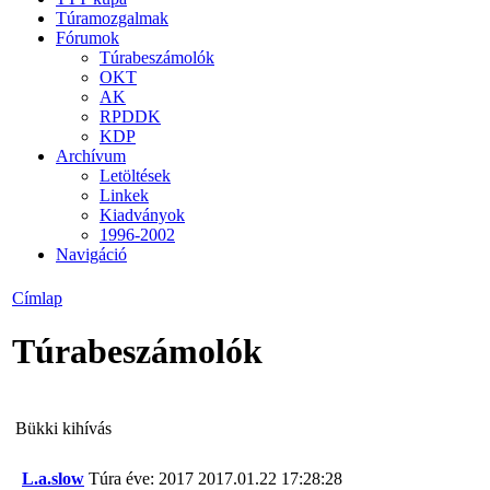
Túramozgalmak
Fórumok
Túrabeszámolók
OKT
AK
RPDDK
KDP
Archívum
Letöltések
Linkek
Kiadványok
1996-2002
Navigáció
Címlap
Túrabeszámolók
Bükki kihívás
L.a.slow
Túra éve: 2017
2017.01.22 17:28:28