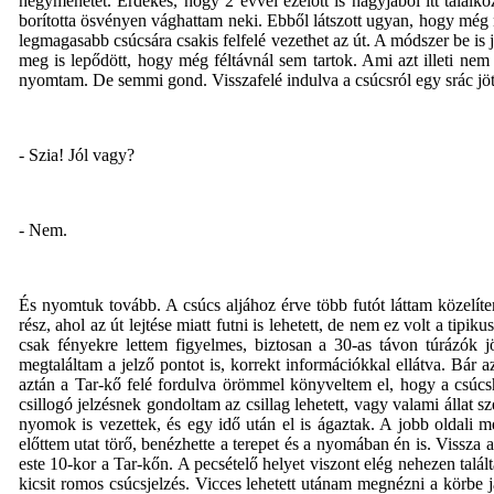
hegymenetet. Érdekes, hogy 2 évvel ezelőtt is nagyjából itt találk
borította ösvényen vághattam neki. Ebből látszott ugyan, hogy még n
legmagasabb csúcsára csakis felfelé vezethet az út. A módszer be is
meg is lepődött, hogy még féltávnál sem tartok. Ami azt illeti nem
nyomtam. De semmi gond. Visszafelé indulva a csúcsról egy srác jöt
- Szia! Jól vagy?
- Nem.
És nyomtuk tovább. A csúcs aljához érve több futót láttam közelít
rész, ahol az út lejtése miatt futni is lehetett, de nem ez volt a tip
csak fényekre lettem figyelmes, biztosan a 30-as távon túrázók 
megtaláltam a jelző pontot is, korrekt információkkal ellátva. Bár az
aztán a Tar-kő felé fordulva örömmel könyveltem el, hogy a csúcsho
csillogó jelzésnek gondoltam az csillag lehetett, vagy valami állat s
nyomok is vezettek, és egy idő után el is ágaztak. A jobb oldali 
előttem utat törő, benézhette a terepet és a nyomában én is. Vissza 
este 10-kor a Tar-kőn. A pecsételő helyet viszont elég nehezen tal
kicsit romos csúcsjelzés. Vicces lehetett utánam megnézni a körbe