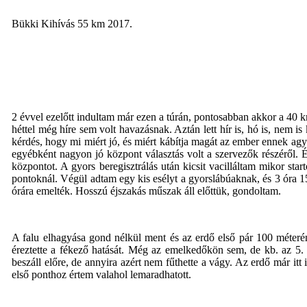
Bükki Kihívás
55 km
2017.
2 évvel ezelőtt indultam már ezen a túrán, pontosabban akkor a 4
héttel még híre sem volt havazásnak. Aztán lett hír is, hó is, nem 
kérdés, hogy mi miért jó, és miért kábítja magát az ember ennek agya
egyébként nagyon jó központ választás volt a szervezők részéről. És 
központot. A gyors beregisztrálás után kicsit vacilláltam mikor sta
pontoknál. Végül adtam egy kis esélyt a gyorslábúaknak, és 3 óra 1
órára emelték. Hosszú éjszakás műszak áll előttük, gondoltam.
A falu elhagyása gond nélkül ment és az erdő első pár 100 méterén 
éreztette a fékező hatását. Még az emelkedőkön sem, de kb. az 5.
beszáll előre, de annyira azért nem fűthette a vágy. Az erdő már it
első ponthoz értem valahol lemaradhatott.