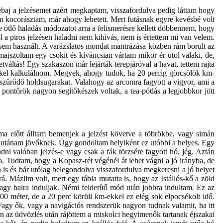
 Sebaj a jelzésemet azért megkaptam, visszafordulva pedig láttam hogy
an kocorásztam, már ahogy lehetett. Mert futásnak egyre kevésbé volt
 ötlő haladás módozatot arra a felismerésre kellett döbbennem, hogy
 a piros jelzésen haladni nem kihívás, nem is értettem mi van velem.
sem használt. A varázslatos mondat mantrázása közben rám borult az
Elmajszoltam egy csokit és kíváncsian vártam mikor ér utol valaki, de,
tváltás! Egy szakaszon már lejárták terepjáróval a havat, tettem rajta
kkel kalkulálnom. Megyek, ahogy tudok, ha 20 percig görcsölök km-
átszűrődő holdsugarakat. Valahogy az arcomra fagyott a vigyor, ami a
ontőrök nagyon segítőkészek voltak, a tea-pótlás a legjobbkor jött
a előtt álltam bemenjek a jelzést követve a töbrökbe, vagy simán
 az utánam jövőknek. Úgy gondoltam helyiként ez utóbbi a helyes. Egy
udni valóban jelzés-e vagy csak a fák törzsére fagyott hó, jég. Aztán
a. Tudtam, hogy a Kopasz-rét végénél át lehet vágni a jó irányba, de
 is és bár utólag belegondolva visszafordulva megkeresni a jó helyet
 Mázlim volt, mert egy tábla mutatta is, hogy az Istállós-kő a zöld
vagy balra induljak. Némi felderítő mód után jobbra indultam. Ez az
00 méter
, de a 20 perc körüli km-ekkel ez elég sok elpocsékolt idő.
. Vagy ők, vagy a navigációs rendszerük nagyon tudnak valamit, ha itt
n az üdvözlés után rájöttem a miskolci hegyimenők tartanak éjszakai