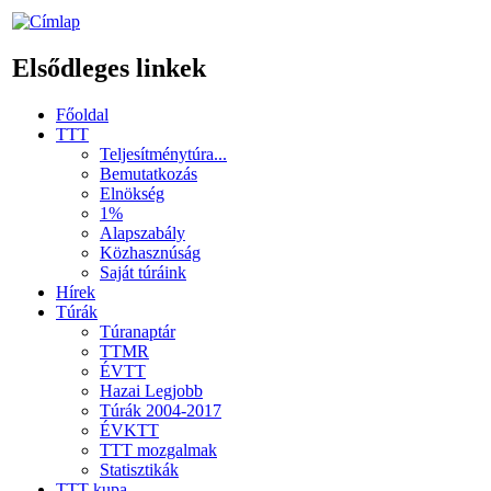
Elsődleges linkek
Főoldal
TTT
Teljesítménytúra...
Bemutatkozás
Elnökség
1%
Alapszabály
Közhasznúság
Saját túráink
Hírek
Túrák
Túranaptár
TTMR
ÉVTT
Hazai Legjobb
Túrák 2004-2017
ÉVKTT
TTT mozgalmak
Statisztikák
TTT kupa