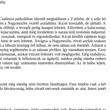
zba.
a Csalánosi parkolóban sikerült megtalálnom a Z jelzést, de a szűz hó
tem a Nagymezőre vezető aszfaltútra. Kicsit hosszabb, de járható. A
s előbújt, a levegőt pedig harapni lehetett. Elővettem a kulacsomat,
 kulacsomba, amit még ízesítettem is narancsízű izotóniás italporral.
ó rossznak, energizál és elgondolkodtat. Kicsit később rájöttem hogy
 futni itt sem lehetett. Átvágva a Nagymezőn, rövid aszfalt szakasz
i a lábszár-középig érő hóban, de nem láttam sok értelmét. Átfutott a
) tényleg segíthetném is az utánam jövőket, így maradtam terepen. Ezen
zármaztak, azokat viszont érdemes volt megfigyelni. Elég szabályos,
al zuhantak le hókoloncok az ágakról, máskor pedig mintha emberi
lt valami egy számomra ismeretlen dimenzióban. Az út hiába lejtett,
y vitt tovább.
viszont még mindig nem éreztem fáradtságot. Fura módon csak a két
fa látványosság, hóba olvadt mécsesek mutatták az utat. Innen ismét
rással, szerintem, óriási szerencsénk volt. Nem tette könnyűvé az