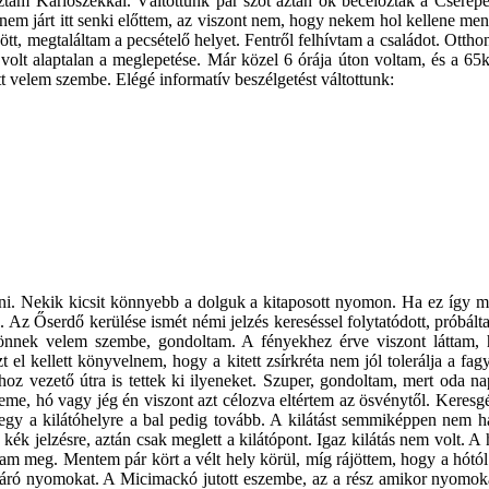
oztam Karloszékkal. Váltottunk pár szót aztán ők becélozták a Cserepe
em járt itt senki előttem, az viszont nem, hogy nekem hol kellene men
 jött, megtaláltam a pecsételő helyet. Fentről felhívtam a családot. Ot
 volt alaptalan a meglepetése. Már közel 6 órája úton voltam, és a 65k
t velem szembe. Elégé informatív beszélgetést váltottunk:
eni. Nekik kicsit könnyebb a dolguk a kitaposott nyomon. Ha ez így 
ikus. Az Őserdő kerülése ismét némi jelzés kereséssel folytatódott, prób
jönnek velem szembe, gondoltam. A fényekhez érve viszont láttam, h
t el kellett könyvelnem, hogy a kitett zsírkréta nem jól tolerálja a fag
z vezető útra is tettek ki ilyeneket. Szuper, gondoltam, mert oda na
zeme, hó vagy jég én viszont azt célozva eltértem az ösvénytől. Keresgé
megy a kilátóhelyre a bal pedig tovább. A kilátást semmiképpen nem ha
a kék jelzésre, aztán csak meglett a kilátópont. Igaz kilátás nem volt. 
áltam meg. Mentem pár kört a vélt hely körül, míg rájöttem, hogy a hót
 járó nyomokat. A Micimackó jutott eszembe, az a rész amikor nyomoka