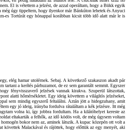
s-kőt, én pedig haladtam az Istállós felé. A csúcsnak ismét szűz hó
nem. El is vétettem a jelzést, de azzal operáltam, hogy a Bükk egyik
thon még úgy tippeltem, hogy ilyenkor már Bánkúton lehetek és Anyuci
m-es Tortúrát egy hónappal korábban kicsit több idő alatt már le is
megy, elég hamar utolérnek. Sebaj. A következő szakaszon akadt pár
áltam tartani a kerítés párhuzamot, de ez sem garantált semmit. Egyszer
ogy fényvisszaverő jelzések vannak kirakva. Szuperül látszottak,
ypont alatti hőmérsékletet. Egy ideig követtem a világítós jelzéseket,
ppal sem mindig egyszerű feltalálni. Aztán jött a hidegzuhany, amit
ltem egy jó ideig, irányba fordulva rátaláltam a kék jelzésre. Itt még
gytam volna ki, így jobbra fordultam. Ha a kilátóhelyet kereste az
A holdat eltakarták a felhők, az idő ködös volt, de még úgysem voltam
ól homogén bokor nem az, aminek látszik. A kupac közepén ott volt a
t követtek Malackával és rájöttek, hogy előttük az egy menyét, aki