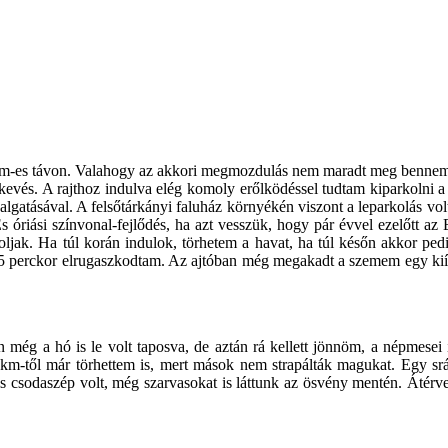
0 km-es távon. Valahogy az akkori megmozdulás nem maradt meg bennem 
is kevés. A rajthoz indulva elég komoly erőlködéssel tudtam kiparkolni 
lgatásával. A felsőtárkányi faluház környékén viszont a leparkolás vol
óriási színvonal-fejlődés, ha azt vesszük, hogy pár évvel ezelőtt az E
rtoljak. Ha túl korán indulok, törhetem a havat, ha túl későn akkor ped
5 perckor elrugaszkodtam. Az ajtóban még megakadt a szemem egy kiíráso
még a hó is le volt taposva, de aztán rá kellett jönnöm, a népmesei i
 km-től már törhettem is, mert mások nem strapálták magukat. Egy sr
t is csodaszép volt, még szarvasokat is láttunk az ösvény mentén. Áté