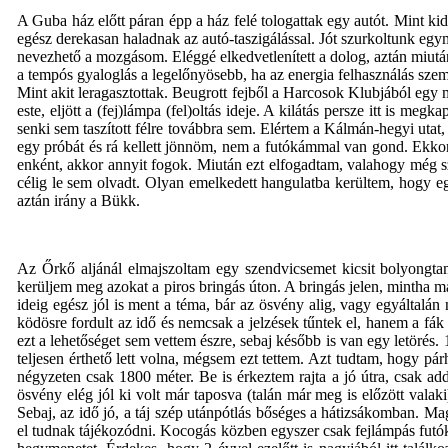
A Guba ház előtt páran épp a ház felé tologattak egy autót. Mint kid
egész derekasan haladnak az autó-taszigálással. Jót szurkoltunk egy
nevezhető a mozgásom. Eléggé elkedvetlenített a dolog, aztán miutá
a tempós gyaloglás a legelőnyösebb, ha az energia felhasználás szem
Mint akit leragasztottak. Beugrott fejből a Harcosok Klubjából eg
este, eljött a (fej)lámpa (fel)oltás ideje. A kilátás persze itt is m
senki sem taszított félre továbbra sem. Elértem a Kálmán-hegyi utat, 
egy próbát és rá kellett jönnöm, nem a futókámmal van gond. Ekko
enként, akkor annyit fogok. Miután ezt elfogadtam, valahogy még sze
célig le sem olvadt. Olyan emelkedett hangulatba kerültem, hogy e
aztán irány a Bükk.
Az Őrkő aljánál elmajszoltam egy szendvicsemet kicsit bolyongta
kerüljem meg azokat a piros bringás úton. A bringás jelen, mintha m
ideig egész jól is ment a téma, bár az ösvény alig, vagy egyáltalán 
ködösre fordult az idő és nemcsak a jelzések tűntek el, hanem a fák
ezt a lehetőséget sem vettem észre, sebaj később is van egy letörés
teljesen érthető lett volna, mégsem ezt tettem. Azt tudtam, hogy p
négyzeten csak
1800 méter
. Be is érkeztem rajta a jó útra, csak 
ösvény elég jól ki volt már taposva (talán már meg is előzött val
Sebaj, az idő jó, a táj szép utánpótlás bőséges a hátizsákomban. Mag
el tudnak tájékozódni. Kocogás közben egyszer csak fejlámpás futók