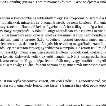
 volt Bánkútig (vissza a Tortúra nyomán) és este 11-kor beléptem a síhá
eát kértem a kulacsomba és feldúsítottam egy kis izo-porral. Visszafelé 
 foglaltakkal, miszerint az útvonal javasolt, de nem kötelező. Kimen
get, nem a lábam elé kellett figyelnem. A hó csillogott, még a hold i
 egy nagy meglepetés. A bánkúti sürgés-forgásban zöldségleves került a
 a kínai konyhára akár vevő is lehet az ilyesmire. Az íze nem mondhat
n rátértem ismét a terepre. Szép követhető nyomot tapostam ismét, mert
a lehetett volna, de nem lett. A lejtősebb részeken megpróbálkoztam futn
jtős, lejárt aszfalton tényleg gyorsíthatna a tempón. De (ötlött fel újra
tő részekkel, ment is minden szépen. Előttem nyomok csak állatoktól s
kellett. Érdekesek voltak az erdő hangjai is. Néha tompa puffanáss
nak arra trécselni. Vagy a képzeletem tréfált meg, vagy korábban rögzü
tam a Hereg vágás aljába, és nem bántam hogy innen már kitaposott ösvén
tt
10 km
lejtős viszonyok között, eltévedés nélkül elgondolkodtató, 
 fája előtti emelkedő fogott meg kissé, a Samassa ház előtt pedig jópo
volt a túra, nagyon örülök, hogy ennek a részese lehettem. Az időjá