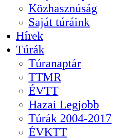
Közhasznúság
Saját túráink
Hírek
Túrák
Túranaptár
TTMR
ÉVTT
Hazai Legjobb
Túrák 2004-2017
ÉVKTT