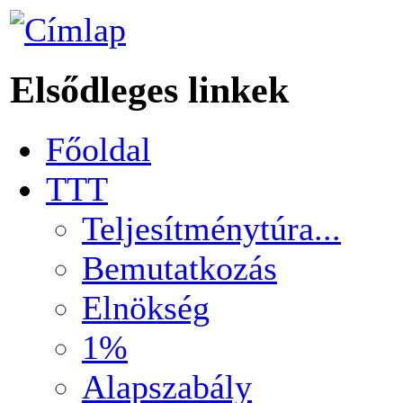
Elsődleges linkek
Főoldal
TTT
Teljesítménytúra...
Bemutatkozás
Elnökség
1%
Alapszabály