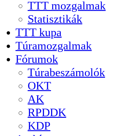
TTT mozgalmak
Statisztikák
TTT kupa
Túramozgalmak
Fórumok
Túrabeszámolók
OKT
AK
RPDDK
KDP