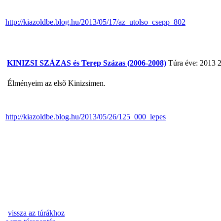
http://kiazoldbe.blog.hu/2013/05/17/az_utolso_csepp_802
KINIZSI SZÁZAS és Terep Százas (2006-2008)
Túra éve: 2013
2
Élményeim az elsõ Kinizsimen.
http://kiazoldbe.blog.hu/2013/05/26/125_000_lepes
vissza az túrákhoz