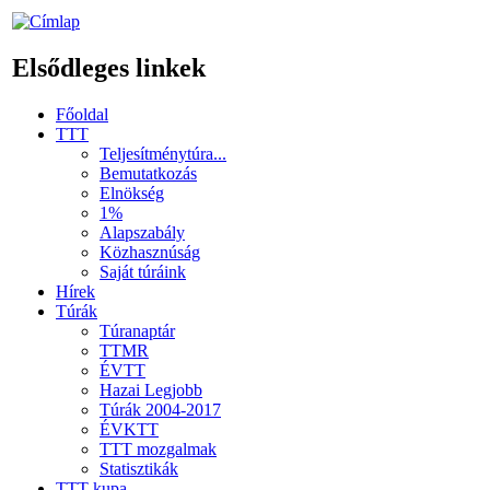
Elsődleges linkek
Főoldal
TTT
Teljesítménytúra...
Bemutatkozás
Elnökség
1%
Alapszabály
Közhasznúság
Saját túráink
Hírek
Túrák
Túranaptár
TTMR
ÉVTT
Hazai Legjobb
Túrák 2004-2017
ÉVKTT
TTT mozgalmak
Statisztikák
TTT kupa