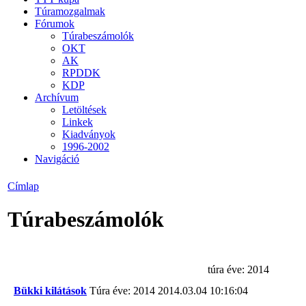
Túramozgalmak
Fórumok
Túrabeszámolók
OKT
AK
RPDDK
KDP
Archívum
Letöltések
Linkek
Kiadványok
1996-2002
Navigáció
Címlap
Túrabeszámolók
túra éve: 2014
Bükki kilátások
Túra éve: 2014
2014.03.04 10:16:04