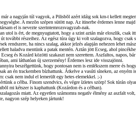
ár a nagyján túl vagyok, a Pilisbõl azért idáig sok km-t kellett megte
 a hegységbe. A mezõn szépen sütött nap. Az itinerbe érdemes lenne ma
ársam el is nevezte szerintemrozsvagyzab-nak.
tol is ért, de megnyugtatott, hogy a szint aztán már eloszlik, csak itt 
út további részeihez. Az egész túra úgy ki volt szalagozva, hogy csak 
zések rendszere, ha nincs szalag, akkor jelzés alapján nehezen lehet mász
llett haladva mentünk a patak mentén. Aztán jött Ecseg, ahol pincékhez
z Ecseg és Kozárd közötti szakaszt nem szerettem. Aszfaltos, napos, bá
tóban, ami láthatóan új szerzemény! Érdemes lesz ide visszajönni.
 annyira beszélgettünk, hogy pontosan nem is emlékszem merre és hogy
sak an én trackemben bízhattunk. Átkelve a vasúti síneken, az enyém is r
m: csak nem indul el lemerült egy hetes elemekkel. ;-)
tünk a célba. Finom szendvics, és végre ízletes szörp! Sok túrán olyan
mibõl mi kétszer is kaphattunk (Kozárdon és a célban).
 a szalagozás miatt. Az egyetlen számomra negatív élmény az aszfalt volt
rte, nagyon szép helyeken jártunk!