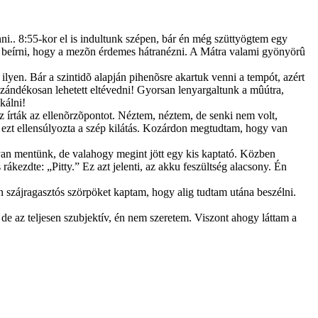
nni.. 8:55-kor el is indultunk szépen, bár én még szüttyögtem egy
jd beírni, hogy a mezõn érdemes hátranézni. A Mátra valami gyönyörû
ilyen. Bár a szintidõ alapján pihenõsre akartuk venni a tempót, azért
szándékosan lehetett eltévedni! Gyorsan lenyargaltunk a mûútra,
kálni!
 írták az ellenõrzõpontot. Néztem, néztem, de senki nem volt,
r ezt ellensúlyozta a szép kilátás. Kozárdon megtudtam, hogy van
an mentünk, de valahogy megint jött egy kis kaptató. Közben
ákezdte: „Pitty.” Ez azt jelenti, az akku feszültség alacsony. Én
 szájragasztós szörpöket kaptam, hogy alig tudtam utána beszélni.
, de az teljesen szubjektív, én nem szeretem. Viszont ahogy láttam a