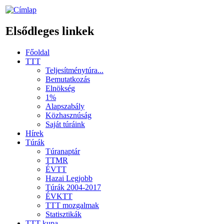
Elsődleges linkek
Főoldal
TTT
Teljesítménytúra...
Bemutatkozás
Elnökség
1%
Alapszabály
Közhasznúság
Saját túráink
Hírek
Túrák
Túranaptár
TTMR
ÉVTT
Hazai Legjobb
Túrák 2004-2017
ÉVKTT
TTT mozgalmak
Statisztikák
TTT kupa