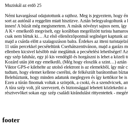
Muziskál az erdõ 25
Némi kavargással odajutottunk a rajthoz. Meg is jegyeztem, hogy én m
sort az autónál a reggelim miatt hisztizve. Aztán belegyalogoltunk
innen! A búzát még megismertem. A másik növényt sajnos nem, így t
A K+ emelkedõ megviselt, egy korábban megelõzött turista hamarosan u
csak nem bírtuk ki… Az elsõ ellenõrzõpontnál segítséget kaptunk az 
majd a csárda elõtt a szalagozáson balra. Érdekes az itteni turistajel
11 után percekkel pecsételtünk Cserhátszentivánon, majd a garázs me
ellenben kicsivel késõbb már megláttuk a pecsételési lehetõséget! A
egy szép faluház, egy jó kis vendéglõ és horgászni is lehet a közeli 
Kozárd után jött egy emelkedõ, (Még hogy eloszlik a szint…) aztán
Viktor GPS-e kilehelte az utolsó elektront is az elemekbõl, így már c
tudtam, hogy elemet kellene cserélni, de felkészült barátomban bízta
Belehúztunk, hogy minden adatunk meglegyen és így kettõkor be is ér
Ezen a túrán finomak voltak a szörpök, a csoki, és a szendvicsek, a
A túra szép volt, jól szervezett, és biztonsággal lehetett közlekedni
résztvevõket sokan egy szép családi kirándulást rittyentettek - megé
footer