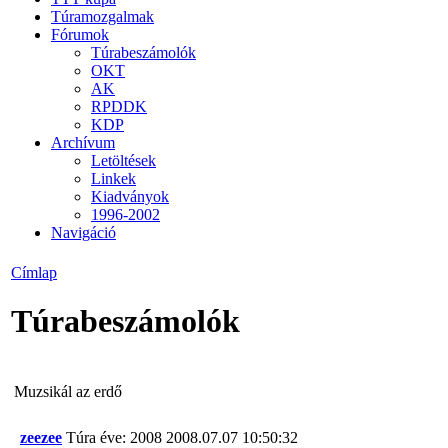
Túramozgalmak
Fórumok
Túrabeszámolók
OKT
AK
RPDDK
KDP
Archívum
Letöltések
Linkek
Kiadványok
1996-2002
Navigáció
Címlap
Túrabeszámolók
Muzsikál az erdő
zeezee
Túra éve: 2008
2008.07.07 10:50:32