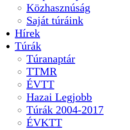
Közhasznúság
Saját túráink
Hírek
Túrák
Túranaptár
TTMR
ÉVTT
Hazai Legjobb
Túrák 2004-2017
ÉVKTT