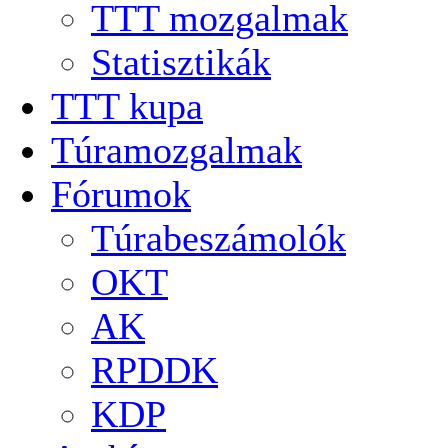
TTT mozgalmak
Statisztikák
TTT kupa
Túramozgalmak
Fórumok
Túrabeszámolók
OKT
AK
RPDDK
KDP