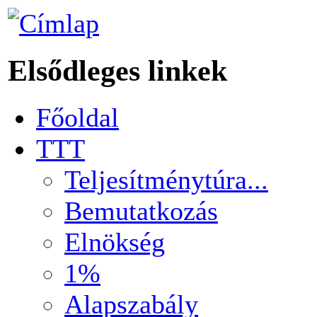
Elsődleges linkek
Főoldal
TTT
Teljesítménytúra...
Bemutatkozás
Elnökség
1%
Alapszabály