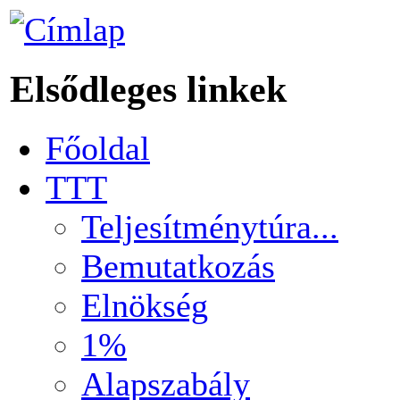
Elsődleges linkek
Főoldal
TTT
Teljesítménytúra...
Bemutatkozás
Elnökség
1%
Alapszabály