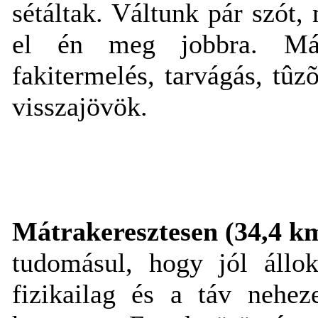
sétáltak. Váltunk pár szót,
el én meg jobbra. Mátr
fakitermelés, tarvágás, tû
visszajövök.
Mátrakeresztesen (34,4 km
tudomásul, hogy jól állo
fizikailag és a táv nehe