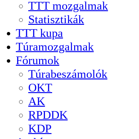
TTT mozgalmak
Statisztikák
TTT kupa
Túramozgalmak
Fórumok
Túrabeszámolók
OKT
AK
RPDDK
KDP