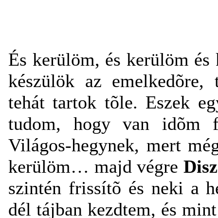
És kerülöm, és kerülöm és
készülök az emelkedõre, 
tehát tartok tõle. Eszek e
tudom, hogy van idõm fe
Világos-hegynek, mert még
kerülöm… majd végre
Disz
szintén frissítõ és neki a
dél tájban kezdtem, és min