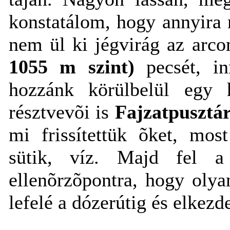
konstatálom, hogy annyira 
nem ül ki jégvirág az arc
1055 m szint)
pecsét, inn
hozzánk körülbelül egy 
résztvevõi is
Fajzatpusztár
mi frissítettük õket, mos
sütik, víz. Majd fel a 
ellenõrzõpontra, hogy oly
lefelé a dózerútig és elkez