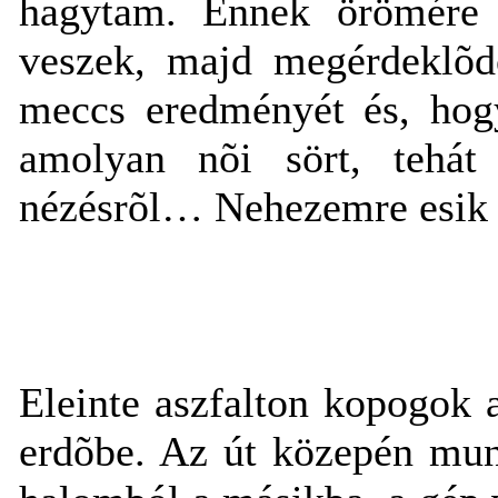
hagytam. Ennek örömére 
veszek, majd megérdeklõ
meccs eredményét és, hogy
amolyan nõi sört, tehát
nézésrõl… Nehezemre esik el
Eleinte aszfalton kopogok 
erdõbe. Az út közepén mun