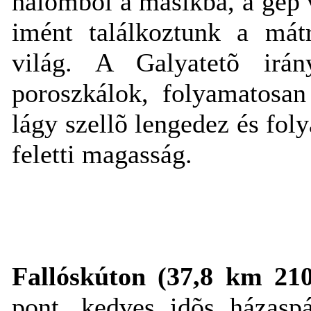
halomból a másikba, a gép 
imént találkoztunk a mátr
világ. A Galyatetõ irá
poroszkálok, folyamatosan
lágy szellõ lengedez és fol
feletti magasság.
Fallóskúton (37,8 km 21
pont, kedves idõs házaspá