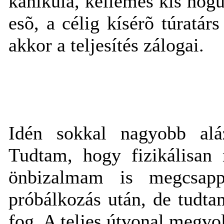
kánikula, kellemes kis hõgu
esõ, a célig kísérõ túratár
akkor a teljesítés zálogai.
Idén sokkal nagyobb alá
Tudtam, hogy fizikálisan
önbizalmam is megcsap
próbálkozás után, de tudta
fog. A teljes útvonal megvo