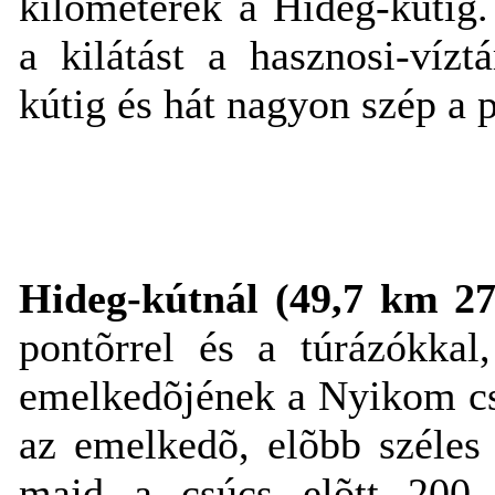
kilométerek a Hideg-kútig
a kilátást a hasznosi-víz
kútig és hát nagyon szép a
Hideg-kútnál (49,7 km 2
pontõrrel és a túrázókkal
emelkedõjének a Nyikom cs
az emelkedõ, elõbb széles 
majd a csúcs elõtt 200 