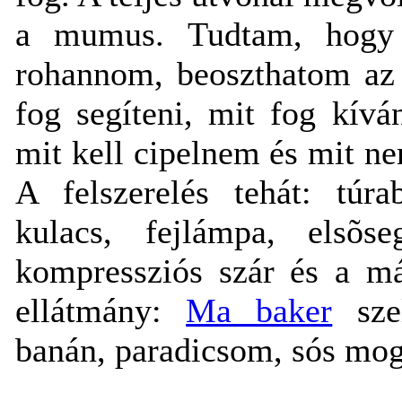
a mumus. Tudtam, hogy 
rohannom, beoszthatom az 
fog segíteni, mit fog kív
mit kell cipelnem és mit n
A felszerelés tehát: túra
kulacs, fejlámpa, elsõs
kompressziós szár és a má
ellátmány:
Ma baker
szel
banán, paradicsom, sós mo