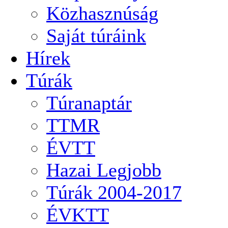
Közhasznúság
Saját túráink
Hírek
Túrák
Túranaptár
TTMR
ÉVTT
Hazai Legjobb
Túrák 2004-2017
ÉVKTT