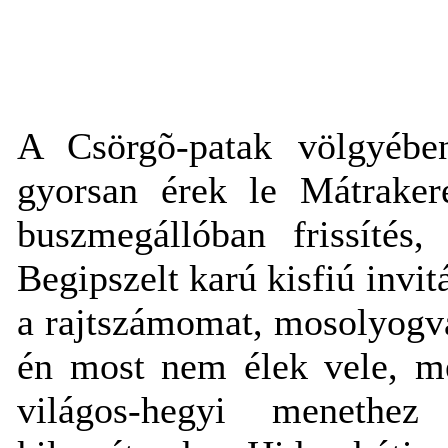
A Csörgõ-patak völgyébe
gyorsan érek le Mátraker
buszmegállóban frissítés
Begipszelt karú kisfiú invit
a rajtszámomat, mosolyogv
én most nem élek vele, me
világos-hegyi menethe