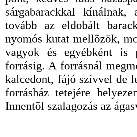
sárgabarackkal kínálnak,
tovább az eldobált barac
nyomós kutat mellõzök, mos
vagyok és egyébként is 
forrásig. A forrásnál meg
kalcedont, fájó szívvel de 
forrásház tetejére helyez
Innentõl szalagozás az ágas