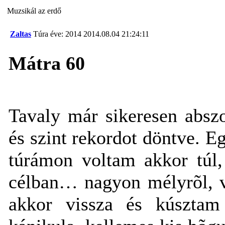
Muzsikál az erdő
Zaltas
Túra éve: 2014
2014.08.04 21:24:11
Mátra 60
Tavaly már sikeresen abszo
és szint rekordot döntve. 
túrámon voltam akkor túl,
célban… nagyon mélyrõl, v
akkor vissza és kúsztam 