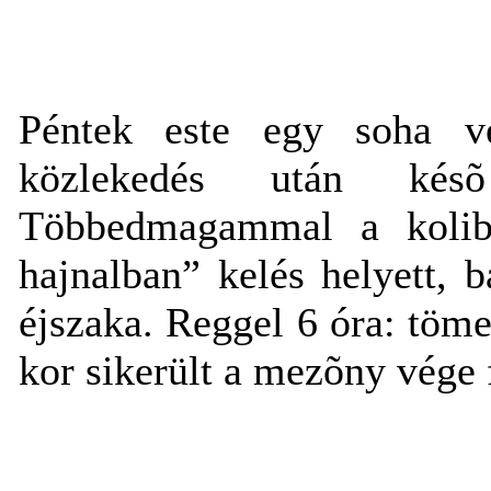
Péntek este egy soha v
közlekedés után késõ
Többedmagammal a koliba
hajnalban” kelés helyett, 
éjszaka. Reggel 6 óra: töm
kor sikerült a mezõny vége f