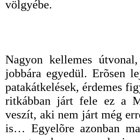
völgyébe.
Nagyon kellemes útvonal,
jobbára egyedül. Erõsen le
patakátkelések, érdemes figy
ritkábban járt fele ez a 
veszít, aki nem járt még e
is… Egyelõre azonban mar