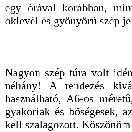
egy órával korábban, min
oklevél és gyönyörû szép je
Nagyon szép túra volt idén
néhány! A rendezés kivál
használható, A6-os méretû,
gyakoriak és bõségesek, az
kell szalagozott. Köszönöm 