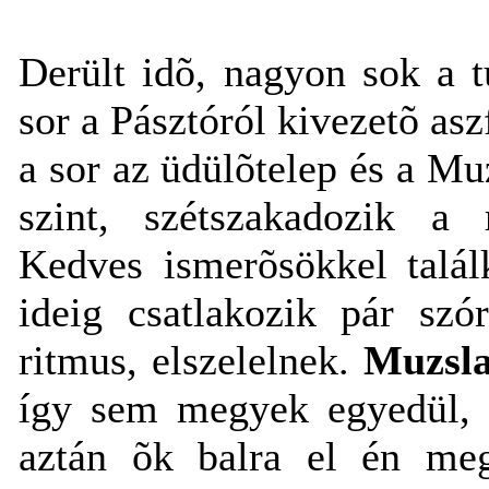
Derült idõ, nagyon sok a t
sor a Pásztóról kivezetõ asz
a sor az üdülõtelep és a Mu
szint, szétszakadozik a 
Kedves ismerõsökkel talál
ideig csatlakozik pár sz
ritmus, elszelelnek.
Muzsla
így sem megyek egyedül, a
aztán õk balra el én meg