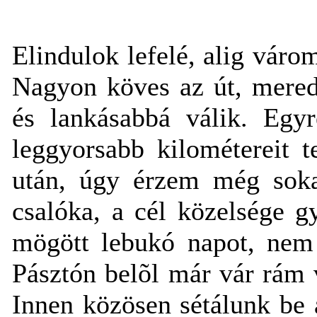
Elindulok lefelé, alig váro
Nagyon köves az út, mered
és lankásabbá válik. Egyr
leggyorsabb kilométereit 
után, úgy érzem még soka
csalóka, a cél közelsége g
mögött lebukó napot, nem
Pásztón belõl már vár rám v
Innen közösen sétálunk be