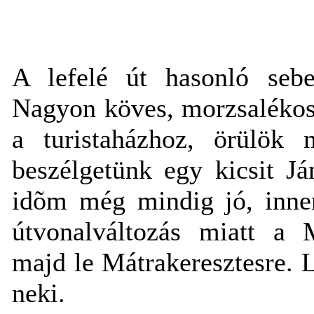
A lefelé út hasonló sebe
Nagyon köves, morzsalékos 
a turistaházhoz, örülök
beszélgetünk egy kicsit J
idõm még mindig jó, innen
útvonalváltozás miatt a 
majd le Mátrakeresztesre.
neki.