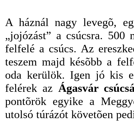
A háznál nagy levegõ, e
„jojózást” a csúcsra. 500
felfelé a csúcs. Az ereszke
teszem majd késõbb a felf
oda kerülök. Igen jó kis 
felérek az
Ágasvár csúcs
pontõrök egyike a Meggyes
utolsó túrázót követõen pedi