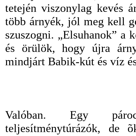
tetején viszonylag kevés 
több árnyék, jól meg kell g
szuszogni. „Elsuhanok” a 
és örülök, hogy újra árn
mindjárt Babik-kút és víz é
Valóban. Egy pároc
teljesítménytúrázók, de 