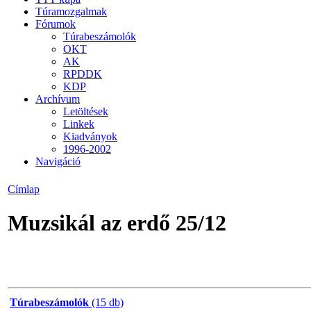
Túramozgalmak
Fórumok
Túrabeszámolók
OKT
AK
RPDDK
KDP
Archívum
Letöltések
Linkek
Kiadványok
1996-2002
Navigáció
Címlap
Muzsikál az erdő 25/12
Túrabeszámolók
(15 db)