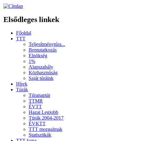
Elsődleges linkek
Főoldal
TTT
Teljesítménytúra...
Bemutatkozás
Elnökség
1%
Alapszabály
Közhasznúság
Saját túráink
Hírek
Túrák
Túranaptár
TTMR
ÉVTT
Hazai Legjobb
Túrák 2004-2017
ÉVKTT
TTT mozgalmak
Statisztikák
TTT kupa