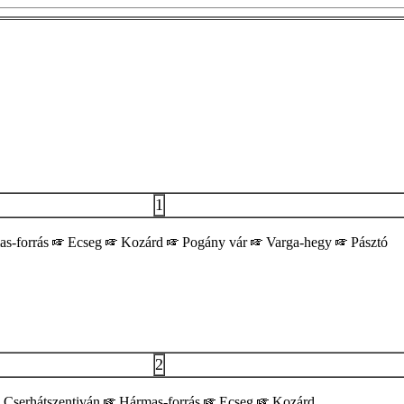
1
s-forrás
Ecseg
Kozárd
Pogány vár
Varga-hegy
Pásztó
2
Cserhátszentiván
Hármas-forrás
Ecseg
Kozárd