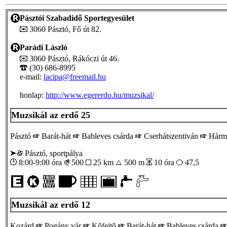
Pásztói Szabadidő Sportegyesület
3060 Pásztó, Fő út 82.
Parádi László
3060 Pásztó, Rákóczi út 46.
(30) 686-8995
e-mail:
lacipa@freemail.hu
honlap:
http://www.egererdo.hu/muzsikal/
Muzsikál az erdő 25
Pásztó
Barát-hát
Bableves csárda
Cserhátszentiván
Hárma
Pásztó, sportpálya
8:00-9:00 óra
500
25 km
500 m
10 óra
47,5
Muzsikál az erdő 12
Kozárd
Pogány vár
Kõfejtõ
Barát-hát
Bableves csárda