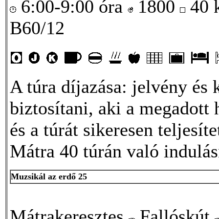
6:00-9:00 óra
1800
40
B60/12
A túra díjazása: jelvény és
biztosítani, aki a megadott 
és a túrát sikeresen teljesít
Mátra 40 túrán való indulá
Muzsikál az erdő 25
Mátrakeresztes
Fallóskút