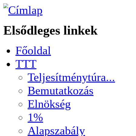
Elsődleges linkek
Főoldal
TTT
Teljesítménytúra...
Bemutatkozás
Elnökség
1%
Alapszabály