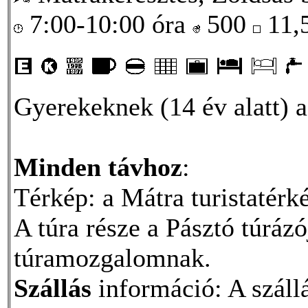
7:00-10:00 óra
500
11,
Gyerekeknek (14 év alatt) a
Minden távhoz
:
Térkép: a Mátra turistatérk
A túra része a Pásztó túráz
túramozgalomnak.
Szállás
információ: A száll