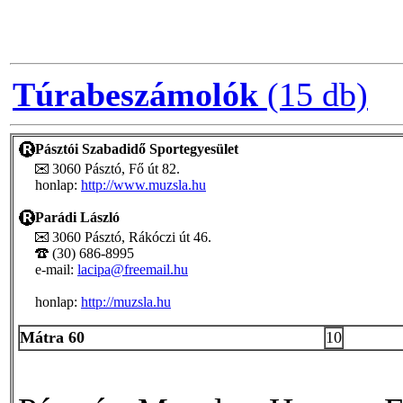
Túrabeszámolók
(15 db)
Pásztói Szabadidő Sportegyesület
3060 Pásztó, Fő út 82.
honlap:
http://www.muzsla.hu
Parádi László
3060 Pásztó, Rákóczi út 46.
(30) 686-8995
e-mail:
lacipa@freemail.hu
honlap:
http://muzsla.hu
Mátra 60
10