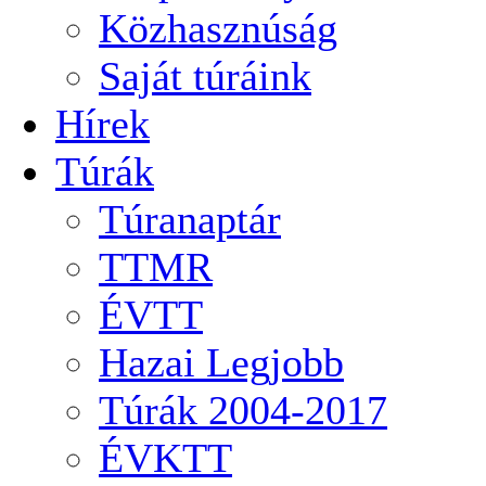
Közhasznúság
Saját túráink
Hírek
Túrák
Túranaptár
TTMR
ÉVTT
Hazai Legjobb
Túrák 2004-2017
ÉVKTT