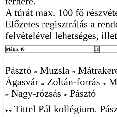
terhére.
A túrát max. 100 fő részvé
Előzetes regisztrálás a ren
felvételével lehetséges, il
Mátra 40
10
Pásztó
Muzsla
Mátraker
Ágasvár
Zoltán-forrás
Má
Nagy-rózsás
Pásztó
Tittel Pál kollégium. Pász