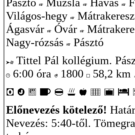
Pásztó
Muzsla
Havas
F
Világos-hegy
Mátrakeresz
Ágasvár
Óvár
Mátrakere
Nagy-rózsás
Pásztó
Tittel Pál kollégium. Pász
6:00 óra
1800
58,2 km
Előnevezés kötelező!
Határ
Nevezés: 5:40-től. Tömegraj