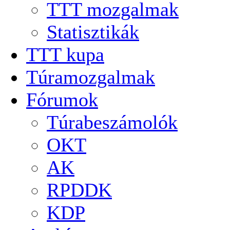
TTT mozgalmak
Statisztikák
TTT kupa
Túramozgalmak
Fórumok
Túrabeszámolók
OKT
AK
RPDDK
KDP