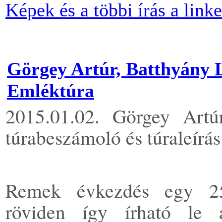
Képek és a többi írás a linken
Görgey Artúr, Batthyány L
Emléktúra
2015.01.02. Görgey Art
túrabeszámoló és túraleírás
Remek évkezdés egy 25
röviden így írható le