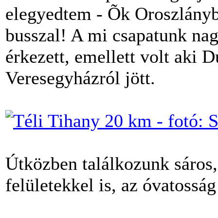
elegyedtem - Õk Oroszlányb
busszal! A mi csapatunk na
érkezett, emellett volt aki 
Veresegyházról jött.
Útközben találkozunk sáros,
felületekkel is, az óvatossá