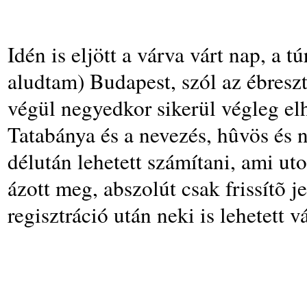
Idén is eljött a várva várt nap, a t
aludtam) Budapest, szól az ébresz
végül negyedkor sikerül végleg el
Tatabánya és a nevezés, hûvös és n
délután lehetett számítani, ami ut
ázott meg, abszolút csak frissítõ j
regisztráció után neki is lehetett v