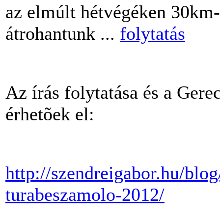
az elmúlt hétvégéken 30km-
átrohantunk ...
folytatás
Az írás folytatása és a Gere
érhetõek el:
http://szendreigabor.hu/blo
turabeszamolo-2012/