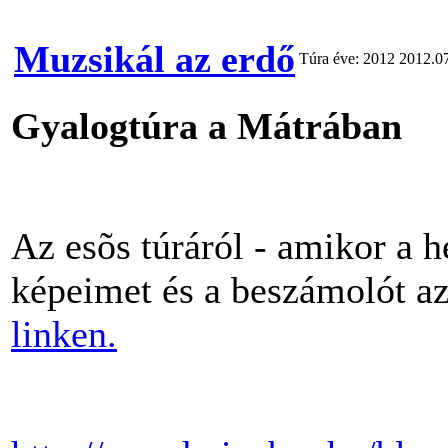
Muzsikál az erdő
Túra éve: 2012
2012.07
Gyalogtúra a Mátrában
Az esõs túráról - amikor a he
képeimet és a beszámolót az
linken.