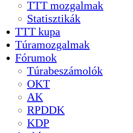
TTT mozgalmak
Statisztikák
TTT kupa
Túramozgalmak
Fórumok
Túrabeszámolók
OKT
AK
RPDDK
KDP