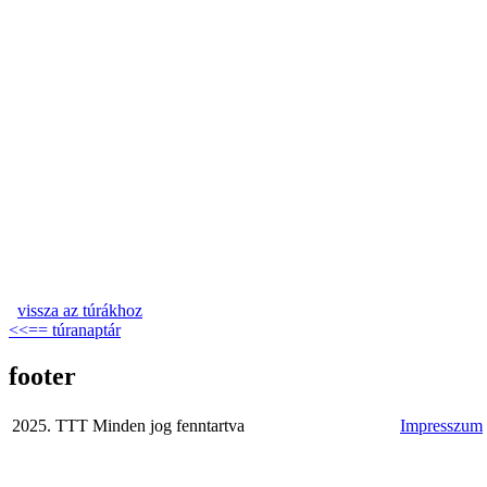
vissza az túrákhoz
<<== túranaptár
footer
2025. TTT Minden jog fenntartva
Impresszum