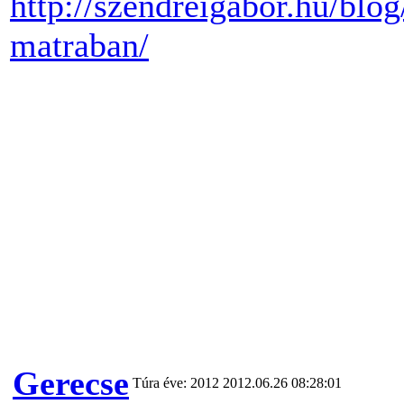
http://szendreigabor.hu/blo
matraban/
Gerecse
Túra éve: 2012
2012.06.26 08:28:01