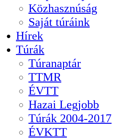
Közhasznúság
Saját túráink
Hírek
Túrák
Túranaptár
TTMR
ÉVTT
Hazai Legjobb
Túrák 2004-2017
ÉVKTT