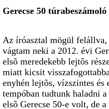
Gerecse 50 túrabeszámoló 
Az íróasztal mögül felállva, 
vágtam neki a 2012. évi Ger
elsõ meredekebb lejtõs rész
miatt kicsit visszafogottabb
enyhén lejtõs, vízszintes é
tempóban tudtunk haladni a
elsõ Gerecse 50-e volt, de a