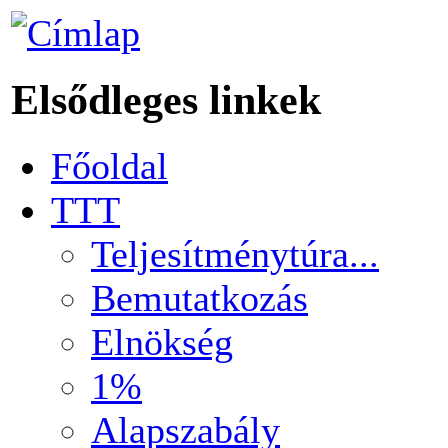
Elsődleges linkek
Főoldal
TTT
Teljesítménytúra...
Bemutatkozás
Elnökség
1%
Alapszabály