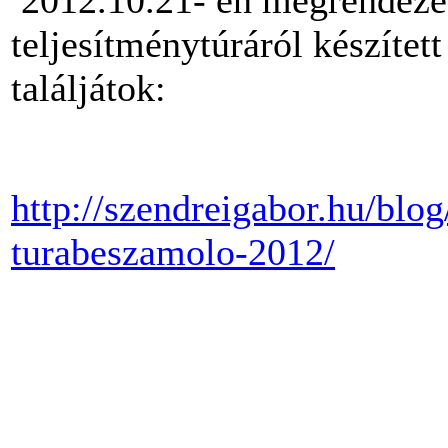
2012.10.21- én megrendeze
teljesítménytúráról készítet
találjátok:
http://szendreigabor.hu/blo
turabeszamolo-2012/