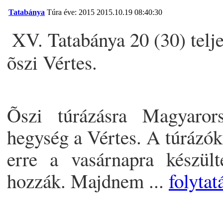
Tatabánya
Túra éve: 2015
2015.10.19 08:40:30
XV. Tatabánya 20 (30) telje
õszi Vértes.
Õszi túrázásra Magyaror
hegység a Vértes. A túrázók
erre a vasárnapra készül
hozzák. Majdnem ...
folytat