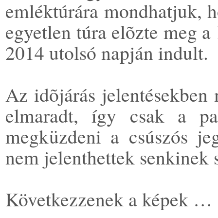
emléktúrára mondhatjuk, ho
egyetlen túra elõzte meg a
2014 utolsó napján indult.
Az idõjárás jelentésekben 
elmaradt, így csak a pat
megküzdeni a csúszós jege
nem jelenthettek senkinek 
Következzenek a képek …