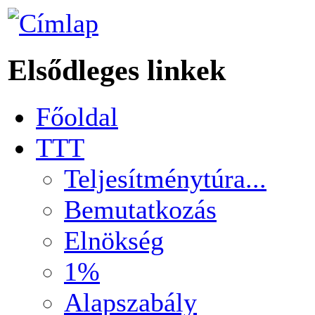
Elsődleges linkek
Főoldal
TTT
Teljesítménytúra...
Bemutatkozás
Elnökség
1%
Alapszabály