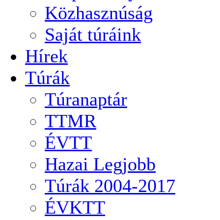
Közhasznúság
Saját túráink
Hírek
Túrák
Túranaptár
TTMR
ÉVTT
Hazai Legjobb
Túrák 2004-2017
ÉVKTT