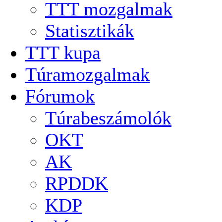
TTT mozgalmak
Statisztikák
TTT kupa
Túramozgalmak
Fórumok
Túrabeszámolók
OKT
AK
RPDDK
KDP