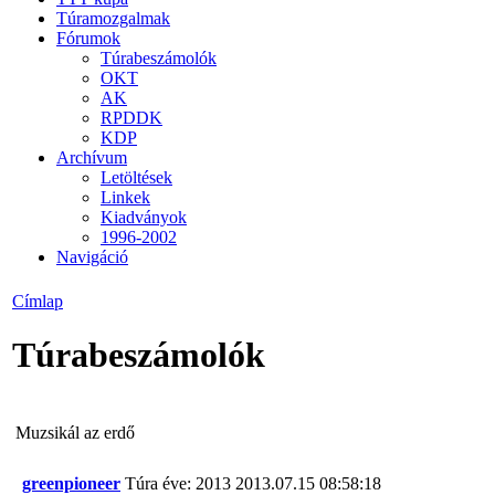
Túramozgalmak
Fórumok
Túrabeszámolók
OKT
AK
RPDDK
KDP
Archívum
Letöltések
Linkek
Kiadványok
1996-2002
Navigáció
Címlap
Túrabeszámolók
Muzsikál az erdő
greenpioneer
Túra éve: 2013
2013.07.15 08:58:18