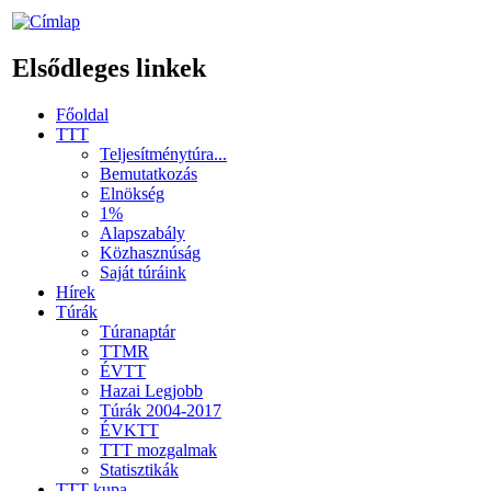
Elsődleges linkek
Főoldal
TTT
Teljesítménytúra...
Bemutatkozás
Elnökség
1%
Alapszabály
Közhasznúság
Saját túráink
Hírek
Túrák
Túranaptár
TTMR
ÉVTT
Hazai Legjobb
Túrák 2004-2017
ÉVKTT
TTT mozgalmak
Statisztikák
TTT kupa