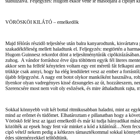
stabilizálva. Feljegyzés: Hugom ekkor vette le másodjára a cipõjét k
VÖRÖSKÖI KILÁTÓ – emelkedõk
Majd félórás részidõ teljesítése után balra kanyarodtunk, kisvártatv
szakadékféleség mellett haladtunk el. Feljegyzés: megtörtén a harmad
Hugom Guinnesz rekordot dönt a teljesítménytúrák cipõkirázásában. Mi
zuhog.
A vándor forráshoz érve újra töltöttem egyik fél literes men
akkor sem ha felfelé kénytelen voltam egy ent méretû fát felkapni
trükkje csak annyi, hogy ha elég lendületet vesz az ember a forrástó
újabb feljegyzést. A nagy ent botot olykor mankóként használva, rob
ilyenkor olyan vadregényes kissé dzsungeles az út, hozzáteszem, n
Szerencsére most nem volt oly esõzések, és mire áthaladtunk rajta, 
Sokkal könnyebb volt két bottal ritmikusabban haladni, mint az egyk
mind az erõmet és tüdõmet. Elhatároztam e pillanatban hogy a követ
Vöröskõ felé lesz az igazi emelkedõ és már ki tudja hányadikat má
közölték az epsek hogy fent vár minket a kód a kilátónál…Nem fecsér
cipõ vétel
J
nekem pedig a kétkezes támasztékommal sokkal könnyebb vo
édes süteményekkel telítõdtünk.