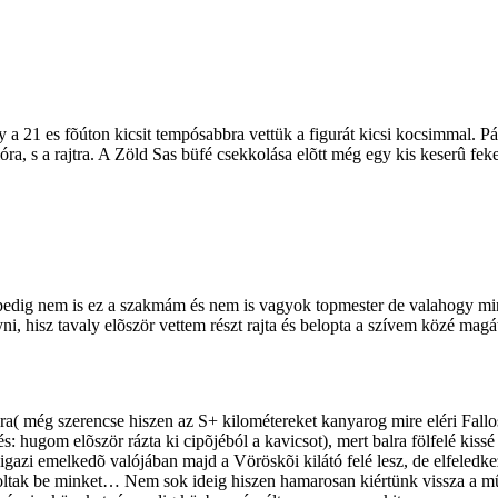
 21 es fõúton kicsit tempósabbra vettük a figurát kicsi kocsimmal. Pá
lóra, s a rajtra. A Zöld Sas büfé csekkolása elõtt még egy kis keserû fek
a, pedig nem is ez a szakmám és nem is vagyok topmester de valahogy m
, hisz tavaly elõször vettem részt rajta és belopta a szívem közé mag
ra( még szerencse hiszen az S+ kilométereket kanyarog mire eléri Fallo
hugom elõször rázta ki cipõjéból a kavicsot), mert balra fölfelé kis
gazi emelkedõ valójában majd a Vöröskõi kilátó felé lesz, de elfeledkezt
koltak be minket… Nem sok ideig hiszen hamarosan kiértünk vissza a mû