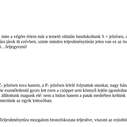
 s mire a végére értem már a temetõ oldalán bandukoltunk S + jelzésen,
ra járok itt ezévben, szinte minden teljesítménytúrán jelen van ez az ö
ni…feljegyezni
J
Z- jelzésen tova hanem, a P- jelzésen lefelé folytattuk utunkat, nagy b
ülete eszméletlenül gyors lett ezen a csöppet sem könnyû lejtõn (gondol
t állítottunk magunk elé: nem a hidon hanem a patak medrében keltünk c
lemeztünk az egyik lottozóban.
ljesítménytúra mozgalom bronzfokozata teljesítve, viszont az ezüsthöz 