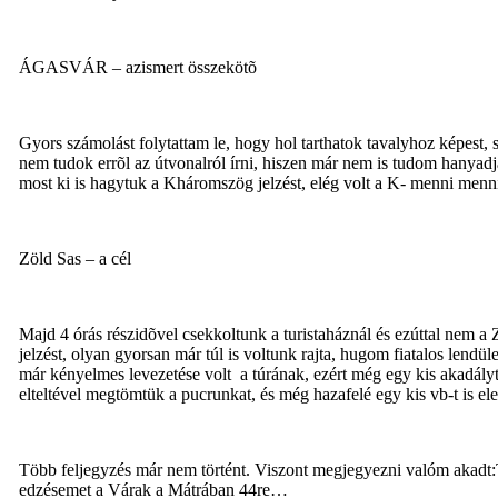
ÁGASVÁR – azismert összekötõ
Gyors számolást folytattam le, hogy hol tarthatok tavalyhoz képest,
nem tudok errõl az útvonalról írni, hiszen már nem is tudom hanyadjá
most ki is hagytuk a Kháromszög jelzést, elég volt a K- menni men
Zöld Sas – a cél
Majd 4 órás részidõvel csekkoltunk a turistaháznál és ezúttal nem a 
jelzést, olyan gyorsan már túl is voltunk rajta, hugom fiatalos lend
már kényelmes levezetése volt
a túrának, ezért még egy kis akadály
elteltével megtömtük a pucrunkat, és még hazafelé egy kis vb-t is e
Több feljegyzés már nem történt. Viszont megjegyezni valóm akadt:Te
edzésemet a Várak a Mátrában 44re…