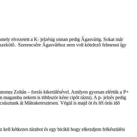
 amely elvezetett a K- jelzésig onnan pedig Ágasvárig. Sokat már
sszekötõ.
Szerencsére Ágasvárhoz nem volt kötelezõ felmenni így
ánatomra Zoltán – forrás kikerülésével. Amilyen gyorsan elértük a P+
tam magamba nekem is többször kéne cipõt rázni). A p- jelzés pedig
súsztunk át Mátrakeresztesen. Végül is majd öt és fél órás idõ
kell kétkezes túrabot és egy bicikli hogy elkezdjem felkészülési