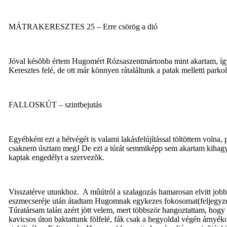
MÁTRAKERESZTES 25 – Erre csörög a dió
Jóval késõbb értem Hugomért Rózsaszentmártonba mint akartam, így a
Keresztes felé, de ott már könnyen rátaláltunk a patak melletti parko
FALLOSKÚT – szintbejutás
Egyébként ezt a hétvégét is valami lakásfelújítással töltöttem voln
csaknem úsztam meg
J
De ezt a túrát semmiképp sem akartam kihagyni
kaptak engedélyt a szervezõk.
Visszatérve utunkhoz.
A mûútról a szalagozás hamarosan elvitt jobb
eszmecseréje után átadtam Hugomnak egykezes fokosomat(feljegyzés: 
Túratársam talán azért jött velem, mert többször hangoztattam, hogy i
kavicsos úton baktattunk fölfelé, fák csak a hegyoldal végén árnyé