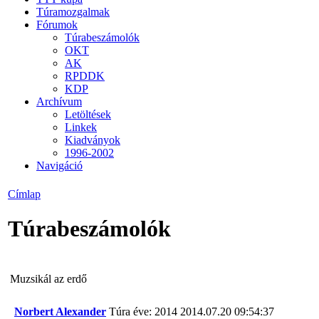
Túramozgalmak
Fórumok
Túrabeszámolók
OKT
AK
RPDDK
KDP
Archívum
Letöltések
Linkek
Kiadványok
1996-2002
Navigáció
Címlap
Túrabeszámolók
Muzsikál az erdő
Norbert Alexander
Túra éve: 2014
2014.07.20 09:54:37