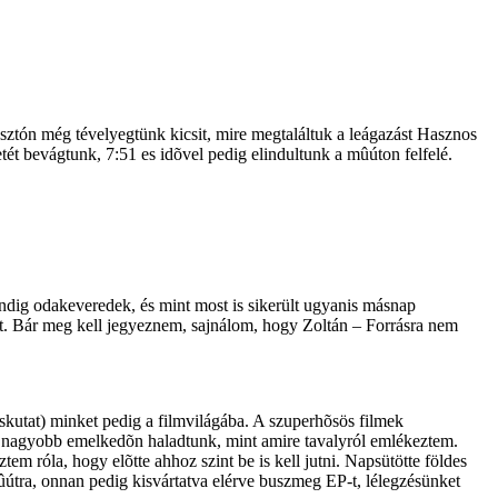
sztón még tévelyegtünk kicsit, mire megtaláltuk a leágazást Hasznos
etét bevágtunk, 7:51 es idõvel pedig elindultunk a mûúton felfelé.
indig odakeveredek, és mint most is sikerült ugyanis másnap
át. Bár meg kell jegyeznem, sajnálom, hogy Zoltán – Forrásra nem
skutat) minket pedig a filmvilágába. A szuperhõsös filmek
sé nagyobb emelkedõn haladtunk, mint amire tavalyról emlékeztem.
em róla, hogy elõtte ahhoz szint be is kell jutni. Napsütötte földes
útra, onnan pedig kisvártatva elérve buszmeg EP-t, lélegzésünket