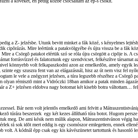
irázni a köveket, én pedig közbe csócsáltam az ep-s csokit.
a pedig a Z- jelzésbe. Utunk bevitt minket a fák közé, s kényelmes lejt
ik cipõrázás. Mire leértünk a patakvölgyébe és újra vissza be a fák köz
re a Csörgõ patakot elértük szó se róla újra csörgött a cipõje is. A c
teámat forrásvízzel és falatoztunk egy szendvicset, felkészítve társamat
 amivel könnyebb volt felkapaszkodni azon az emelkedõn, amely egyik l
l, szinte egy szuszra fent van az elágazásnál, hisz az út nem visz fel n
ogtam le vele a znégyzet jelzésen, a túra legszebb részéhez a Csörgõ pa
em olyan rémisztõ mint a Vidróczki 18ban amikor a patak minden ágazás
már a Z+ jelzésen eldobva nagy botomat két kisebb botra váltottam… fel
ezessel. Bár nem volt jelentõs emelkedõ ami felvitt a Mátraszentistvá
kezõ túrára beszerzek
egy két kezes állítható túra botot. Hugom persze
sztuk meg. De ami késik nem múlik alapon, Mátraszentistvánon végig ha
lek rá sok idõt mert eddig is egy csomószor emlegettem, ennek ellenére 
lt. A kódnál épp csak egy kis kávészünetet tartottunk és hasonló lend