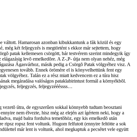
ésbe váltott. Hamarosan azonban kibukkantunk a fák közül és egy
é, még két feljegyzés is megtörtént s ekkor már sejtettem, hogy
sörgõ patak kellemesen csörgött, bár testvérem szerint mindegyik így
 az elágazásig levõ emelkedõre. A Z-,P- útja nem olyan nehéz, még
eágazása Ágasvárhoz, másik pedig a Csörgõ Patak völgyéhez visz. A
yílegyenesen tovább. Ennek örömére el is könyvelhettünk fent egy
tak völgyéhez. Talán ez a rész miatt kedvencem ez a túra hisz
ának megáradása valóságos pataklabirintust formál a környékbõl.
jegyzés, feljegyzés, feljegyzéééssss…
nig vezetõ útra, de egyszerûen sokkal könnyebb tudtam beosztani
 ennyire nem élvezte, hisz még az elején azt ígértem neki, hogy a
ladva, majd balra fordulva temetõhöz, egy kis emelkedõ után
ripsz ropsz fent voltunk. Hugom felfutott (ennyire feltötte a sok
ülettel már lent is voltunk, ahol megkaptuk a pecsétet vele együtt