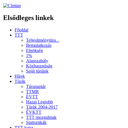
Elsődleges linkek
Főoldal
TTT
Teljesítménytúra...
Bemutatkozás
Elnökség
1%
Alapszabály
Közhasznúság
Saját túráink
Hírek
Túrák
Túranaptár
TTMR
ÉVTT
Hazai Legjobb
Túrák 2004-2017
ÉVKTT
TTT mozgalmak
Statisztikák
TTT kupa