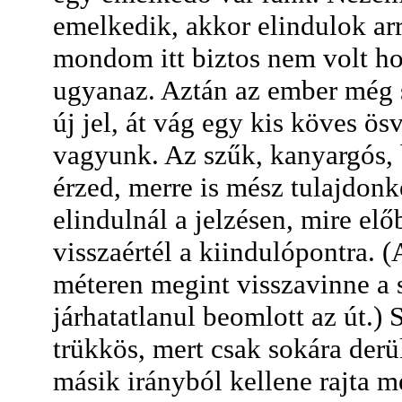
emelkedik, akkor elindulok arr
mondom itt biztos nem volt ho
ugyanaz. Aztán az ember még sé
új jel, át vág egy kis köves ös
vagyunk. Az szűk, kanyargós,
érzed, merre is mész tulajdonk
elindulnál a jelzésen, mire el
visszaértél a kiindulópontra. 
méteren megint visszavinne a 
járhatatlanul beomlott az út.) 
trükkös, mert csak sokára derül
másik irányból kellene rajta me