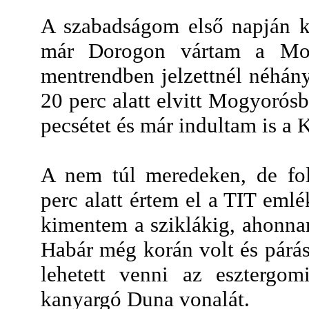
A szabadságom első napján k
már Dorogon vártam a Mog
mentrendben jelzettnél néhány
20 perc alatt elvitt Mogyoró
pecsétet és már indultam is a 
A nem túl meredeken, de fo
perc alatt értem el a TIT eml
kimentem a sziklákig, ahonnan
Habár még korán volt és párás 
lehetett venni az esztergom
kanyargó Duna vonalát.