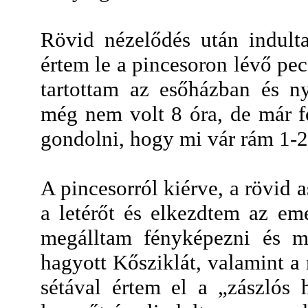
Rövid nézelődés után indult
értem le a pincesoron lévő pec
tartottam az esőházban és ny
még nem volt 8 óra, de már f
gondolni, hogy mi vár rám 1-
A pincesorról kiérve, a rövid 
a letérőt és elkezdtem az em
megálltam fényképezni és 
hagyott Kősziklát, valamint a
sétával értem el a „zászlós