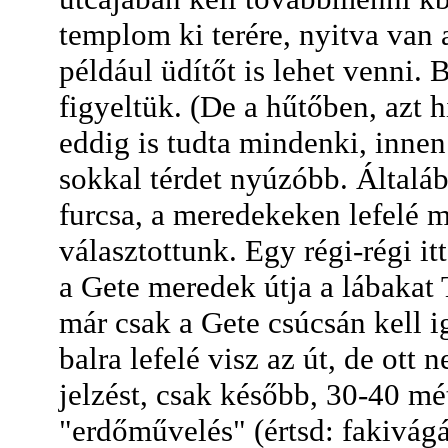
templom ki terére, nyitva van 
például üdítőt is lehet venni. 
figyeltük. (De a hűtőben, azt h
eddig is tudta mindenki, innen
sokkal térdet nyúzóbb. Általá
furcsa, a meredekeken lefelé m
választottunk. Egy régi-régi it
a Gete meredek útja a lábakat 
már csak a Gete csúcsán kell i
balra lefelé visz az út, de ott
jelzést, csak később, 30-40 m
"erdőművelés" (értsd: fakivágás