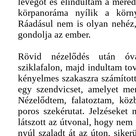
levegőt és elindultam a merede
körpanoráma nyílik a körny
Ráadásul nem is olyan nehéz,
gondolja az ember.
Rövid nézelődés után óv
sziklafalon, majd indultam to
kényelmes szakaszra számítot
egy szendvicset, amelyet me
Nézelődtem, falatoztam, köz
poros szekérutat. Jelzéseket
látszott az útvonal, hogy nem
nyúl szaladt át az úton, siker