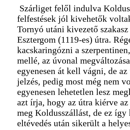
Szárliget felől indulva Koldu
felfestések jól kivehetők volta
Tornyó utáni kivezető szakasz
Esztergom (1119-es) útra. Rége
kacskaringózni a szerpentinen,
mellé, az úvonal megváltozása
egyenesen át kell vágni, de az
jelzés, pedig most még nem vo
egyenesen lehetetlen lesz meg
azt írja, hogy az útra kiérve a
meg Koldusszállást, de ez így 
eltévedés után sikerült a helye