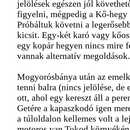
jelölések egészen jól követhe
figyelni, mégpedig a Kő-hegy e
Próbáltuk követni a legerőseb
kicsit. Egy-két karó vagy kőo
egy kopár hegyen nincs mire fe
vannak alternatív megoldások.
Mogyorósbánya után az emelked
tenni balra (nincs jelölése, de
ott, ahol egy kereszt áll a per
Getére a kapaszkodó igen mere
a túloldalon kellemes volt a le
motoros van Tokod környékén