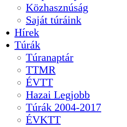
Közhasznúság
Saját túráink
Hírek
Túrák
Túranaptár
TTMR
ÉVTT
Hazai Legjobb
Túrák 2004-2017
ÉVKTT