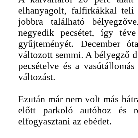
elhanyagolt, falfirkákkal teli
jobbra található bélyegzőv
negyedik pecsétet, így tév
gyűjteményét. December óta
változott semmi. A bélyegző do
pecsételve és a vasútállomá
változást.
Ezután már nem volt más hátr
előtt parkoló autóhoz és r
elfogyasztani az ebédet.