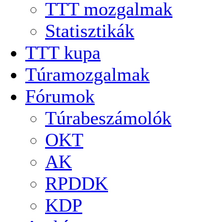
TTT mozgalmak
Statisztikák
TTT kupa
Túramozgalmak
Fórumok
Túrabeszámolók
OKT
AK
RPDDK
KDP