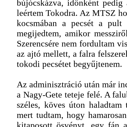
bújócskázva, időnként pedig 
leértem Tokodra. Az MTSZ hon
kocsmában a pecsét a pult a
megijedtem, amikor messziről
Szerencsére nem fordultam vis
az ajtó mellett, a falra felszer
tokodi pecsétet begyűjtenem.
Az adminisztráció után már in
a Nagy-Gete teteje felé. A fal
széles, köves úton haladtam 
mert tudtam, hogy hamarosan l
kitaposott ösvényt, egy fán a