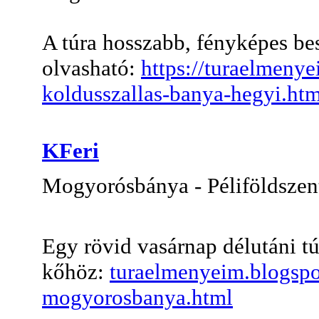
A túra hosszabb, fényképes be
olvasható:
https://turaelmeny
koldusszallas-banya-hegyi.htm
KFeri
Mogyorósbánya - Péliföldszen
Egy rövid vasárnap délutáni tú
kőhöz:
turaelmenyeim.blogspo
mogyorosbanya.html