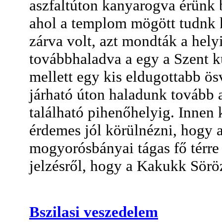
aszfaltúton kanyarogva érünk b
ahol a templom mögött tudnk k
zárva volt, azt mondták a hel
továbbhaladva a egy a Szent kú
mellett egy kis eldugottabb ö
járható úton haladunk tovább 
található pihenőhelyig. Innen 
érdemes jól körülnézni, hogy a
mogyorósbányai tágas fő térre é
jelzésről, hogy a Kakukk Sörö
Bszilasi veszedelem