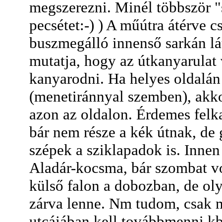
megszerezni. Minél többször "s
pecsétet:-) ) A műútra átérve c
buszmegálló innenső sarkán láts
mutatja, hogy az útkanyarulat v
kanyarodni. Ha helyes oldalá
(menetiránnyal szemben), akko
azon az oldalon. Érdemes felk
bár nem része a kék útnak, de
szépek a sziklapadok is. Inne
Aladár-kocsma, bár szombat vol
külső falon a dobozban, de ol
zárva lenne. Nm tudom, csak
utcájában kell továbbmenni kb