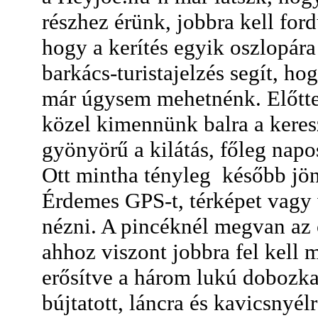
részhez érünk, jobbra kell ford
hogy a kerítés egyik oszlopára
barkács-turistajelzés segít, ho
már úgysem mehetnénk. Előtte
közel kimennünk balra a keres
gyönyörű a kilátás, főleg napo
Ott mintha tényleg később jön
Érdemes GPS-t, térképet vagy 
nézni. A pincéknél megvan az os
ahhoz viszont jobbra fel kell 
erősítve a három lukú dobozka
bújtatott, láncra és kavicsny