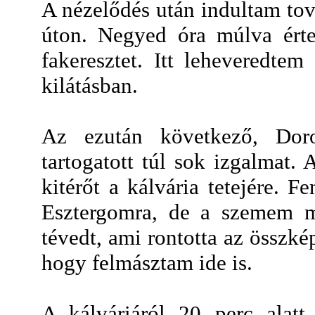
A nézelődés után indultam tov
úton. Negyed óra múlva értem
fakeresztet. Itt leheveredte
kilátásban.
Az ezután következő, Dor
tartogatott túl sok izgalmat.
kitérőt a kálvária tetejére. Fe
Esztergomra, de a szemem m
tévedt, ami rontotta az összk
hogy felmásztam ide is.
A kálváriáról 20 perc alatt