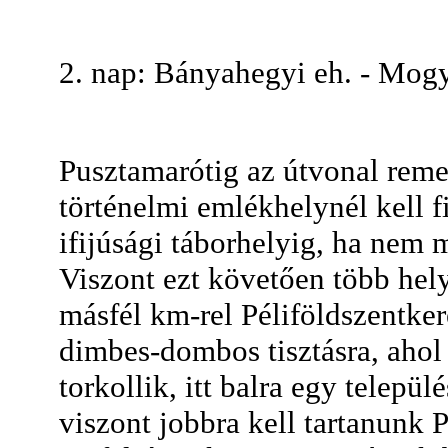
2. nap: Bányahegyi eh. - Mog
Pusztamarótig az útvonal remek
történelmi emlékhelynél kell f
ifijúsági táborhelyig, ha nem m
Viszont ezt követően több hely
másfél km-rel Péliföldszentker
dimbes-dombos tisztásra, ahol
torkollik, itt balra egy telepü
viszont jobbra kell tartanunk P