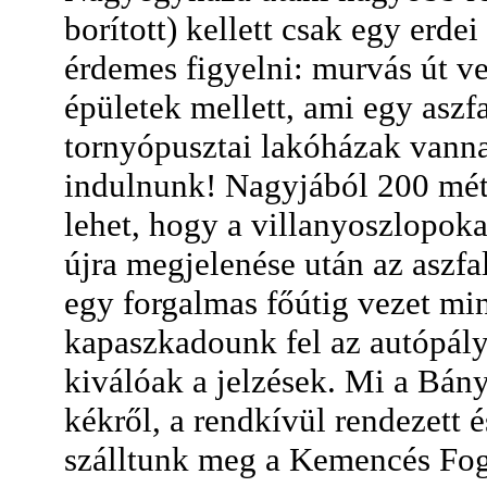
borított) kellett csak egy erde
érdemes figyelni: murvás út ve
épületek mellett, ami egy aszfal
tornyópusztai lakóházak vanna
indulnunk! Nagyjából 200 méter
lehet, hogy a villanyoszlopoka
újra megjelenése után az aszfa
egy forgalmas főútig vezet min
kapaszkadounk fel az autópálya
kiválóak a jelzések. Mi a Bány
kékről, a rendkívül rendezett 
szálltunk meg a Kemencés Fo