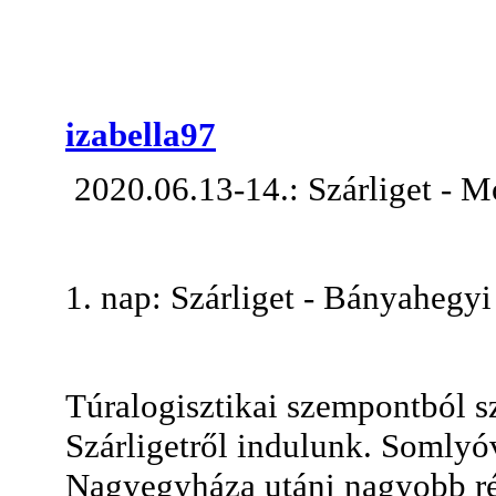
izabella97
2020.06.13-14.: Szárliget - 
1. nap: Szárliget - Bányahegyi
Túralogisztikai szempontból s
Szárligetről indulunk. Somlyóv
Nagyegyháza utáni nagyobb rét