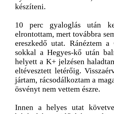
készíteni.
10 perc gyaloglás után k
elrontottam, mert továbbra se
ereszkedő utat. Ránéztem a
sokkal a Hegyes-kő után balr
helyett a K+ jelzésen haladt
eltévesztett letérőig. Vissza
jártam, rácsodálkoztam a magas
ösvényt nem vettem észre.
Innen a helyes utat követve