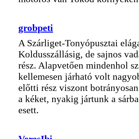
grobpeti
A Szárliget-Tonyópusztai elág
Koldusszállásig, de sajnos vadá
rész. Alapvetően mindenhol szé
kellemesen járható volt nagyo
előtti rész viszont botrányosan 
a kéket, nyakig jártunk a sárb
esett.
VeresIbi