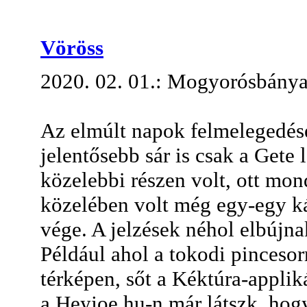
Vöröss
2020. 02. 01.: Mogyorósbány
Az elmúlt napok felmelegedése 
jelentősebb sár is csak a Get
közelebbi részen volt, ott mond
közelében volt még egy-egy ká
vége. A jelzések néhol elbújn
Például ahol a tokodi pincesorr
térképen, sőt a Kéktúra-applik
a Heyjoe.hu-n már látszk, hogy 