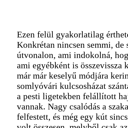
Ezen felül gyakorlatilag érthet
Konkrétan nincsen semmi, de s
útvonalon, ami indokolná, hogy
ami egyébként is összevissza k
már már keselyű módjára keri
somlyóvári kulcsosházat szánt
a pesti ligetekben felállított 
vannak. Nagy csalódás a szakas
felfestett, és még egy kút sinc
volt összesen, melyből csak az