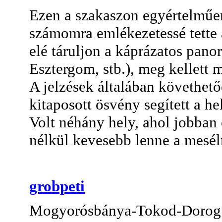
Ezen a szakaszon egyértelműen
számomra emlékezetessé tette 
elé táruljon a káprázatos pan
Esztergom, stb.), meg kellett 
A jelzések általában követhet
kitaposott ösvény segített a h
Volt néhány hely, ahol jobban o
nélkül kevesebb lenne a mesél
grobpeti
Mogyorósbánya-Tokod-Dorog s