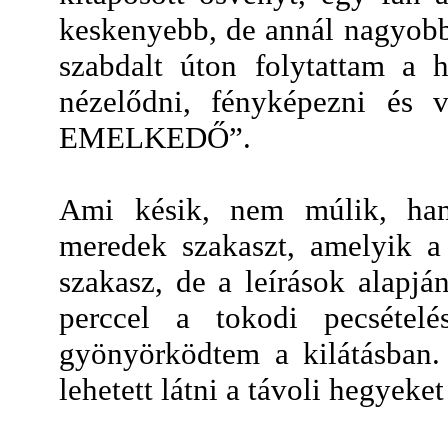
keskenyebb, de annál nagyobb
szabdalt úton folytattam a 
nézelődni, fényképezni és
EMELKEDŐ”.
Ami késik, nem múlik, ham
meredek szakaszt, amelyik a
szakasz, de a leírások alapj
perccel a tokodi pecsétel
gyönyörködtem a kilátásban. 
lehetett látni a távoli hegyeket 