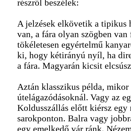
részről beszélek:
A jelzések elkövetik a tipikus 
van, a fára olyan szögben van 
tökéletesen egyértelmű kanyar
ki, hogy kétirányú nyíl, ha dir
a fára. Magyarán kicsit elcsúszo
Aztán klasszikus példa, mikor 
útelágazódásoknál. Vagy az e
Koldusszállás előtt kiérsz egy
sarokponton. Balra vagy jobbra
egy emelkedő vár ránk. Nézem