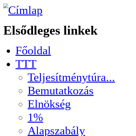
Elsődleges linkek
Főoldal
TTT
Teljesítménytúra...
Bemutatkozás
Elnökség
1%
Alapszabály