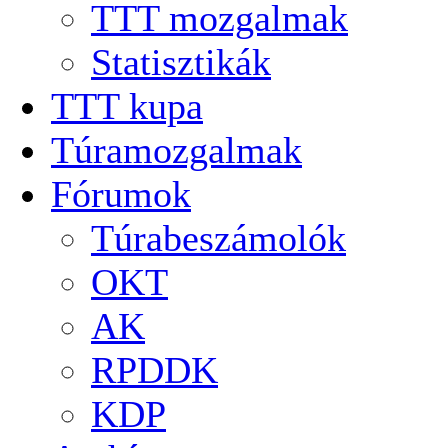
TTT mozgalmak
Statisztikák
TTT kupa
Túramozgalmak
Fórumok
Túrabeszámolók
OKT
AK
RPDDK
KDP