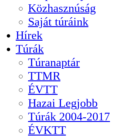
Közhasznúság
Saját túráink
Hírek
Túrák
Túranaptár
TTMR
ÉVTT
Hazai Legjobb
Túrák 2004-2017
ÉVKTT