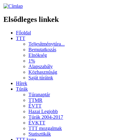
Elsődleges linkek
Főoldal
TTT
Teljesítménytúra...
Bemutatkozás
Elnökség
1%
Alapszabály
Közhasznúság
Saját túráink
Hírek
Túrák
Túranaptár
TTMR
ÉVTT
Hazai Legjobb
Túrák 2004-2017
ÉVKTT
TTT mozgalmak
Statisztikák
TTT kupa