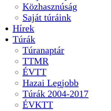
Közhasznúság
Saját túráink
Hírek
Túrák
Túranaptár
TTMR
ÉVTT
Hazai Legjobb
Túrák 2004-2017
ÉVKTT