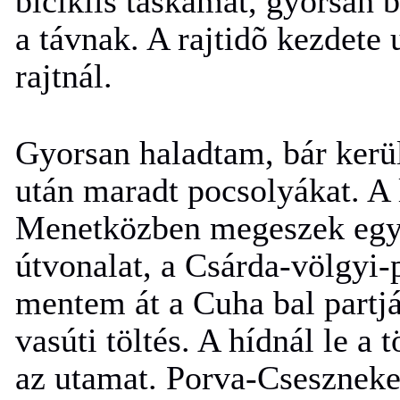
biciklis táskámat, gyorsan 
a távnak. A rajtidõ kezdete
rajtnál.
Gyorsan haladtam, bár kerül
után maradt pocsolyákat. A
Menetközben megeszek egy 
útvonalat, a Csárda-völgyi-p
mentem át a Cuha bal partj
vasúti töltés. A hídnál le a
az utamat. Porva-Cseszneke