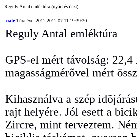
Reguly Antal emléktúra (nyári és őszi)
nafe
Túra éve: 2012
2012.07.11 19:39:20
Reguly Antal emléktúra
GPS-el mért távolság:
22,4
magasságmérõvel mért össze
Kihasználva a szép idõjárás
rajt helyére. Jól esett a bic
Zircre, mint terveztem. Ném