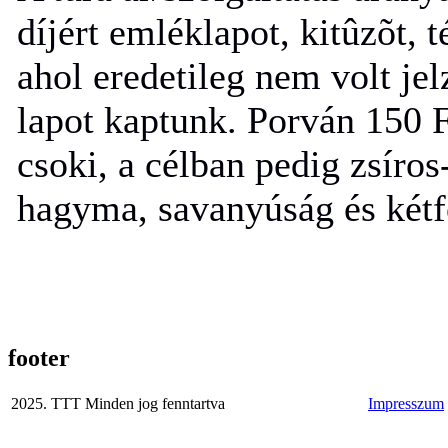
díjért emléklapot, kitûzõt, t
ahol eredetileg nem volt jel
lapot kaptunk. Porván 150 Ft
csoki, a célban pedig zsíros
hagyma, savanyúság és kétfé
footer
2025. TTT Minden jog fenntartva
Impresszum