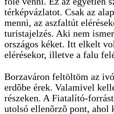
fölé venni. Ez az egyetlen 
térképvázlatot. Csak az ala
menni, az aszfaltút elérése
turistajelzés. Aki nem ismer
országos kéket. Itt elkelt v
elérésekor, illetve a falu fel
Borzaváron feltöltöm az ivó
erdõbe érek. Valamivel kell
részeken. A Fiatalító-forr
utolsó ellenõrzõ pont, ahol 