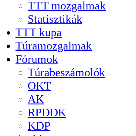
TTT mozgalmak
Statisztikák
TTT kupa
Túramozgalmak
Fórumok
Túrabeszámolók
OKT
AK
RPDDK
KDP