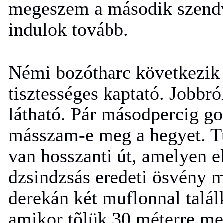
megeszem a második szendvi
indulok tovább.
Némi bozótharc következik 
tisztességes kaptató. Jobbr
látható. Pár másodpercig g
másszam-e meg a hegyet. T
van hosszanti út, amelyen e
dzsindzsás eredeti ösvény 
derekán két muflonnal talá
amikor tõlük 30 méterre me