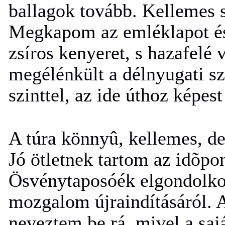
ballagok tovább. Kellemes s
Megkapom az emléklapot és 
zsíros kenyeret, s hazafelé 
megélénkült a délnyugati sz
szinttel, az ide úthoz képest
A túra könnyû, kellemes, d
Jó ötletnek tartom az idõpon
Ösvénytaposóék elgondolko
mozgalom újraindításáról. 
neveztem be rá, mivel a saj