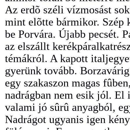
Az erdõ széli vízmosást so
mint elõtte bármikor. Szép k
be Porvára. Újabb pecsét. Pá
az elszállt kerékpáralkatrés
témákról. A kapott italjegy
gyerünk tovább. Borzavárig 
egy szakaszon magas fûben, 
nadrágban nem esik jól. El 
valami jó sûrû anyagból, e
Nadrágot ugyanis igen kénye