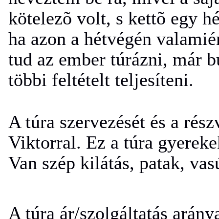
kötelezõ volt, s kettõ egy hé
ha azon a hétvégén valamié
tud az ember túrázni, már bu
többi feltételt teljesíteni.
A túra szervezését és a rész
Viktorral. Ez a túra gyerek
Van szép kilátás, patak, vas
A túra ár/szolgáltatás arány