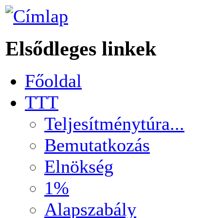
Elsődleges linkek
Főoldal
TTT
Teljesítménytúra...
Bemutatkozás
Elnökség
1%
Alapszabály